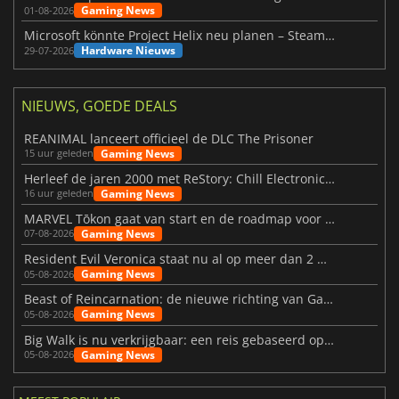
Gaming News
01-08-2026
Microsoft könnte Project Helix neu planen – Steam-Support wackelt
Hardware Nieuws
29-07-2026
NIEUWS, GOEDE DEALS
REANIMAL lanceert officieel de DLC The Prisoner
Gaming News
15 uur geleden
Herleef de jaren 2000 met ReStory: Chill Electronics Repairs
Gaming News
16 uur geleden
MARVEL Tōkon gaat van start en de roadmap voor jaar 1 is bekendgemaakt
Gaming News
07-08-2026
Resident Evil Veronica staat nu al op meer dan 2 miljoen verlanglijstjes
Gaming News
05-08-2026
Beast of Reincarnation: de nieuwe richting van Game Freak
Gaming News
05-08-2026
Big Walk is nu verkrijgbaar: een reis gebaseerd op vriendschap
Gaming News
05-08-2026