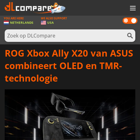
YOU ARE HERE
WE ALSO SUPPORT
Dark
SPELLEN
NETHERLANDS
USA
mode
GAME CARDS
SOFTWARE
ROG Xbox Ally X20 van ASUS
REWARDS
combineert OLED en TMR-
NIEUWS
technologie
LOG IN OF REGISTREER