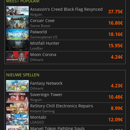
MEEST POPULAIR
Assassin's Creed Black Flag Resynced
37.75€
Kinguin
Corsair Cove
16.80€
Game Boost
Palworld
18.16€
Gamesplanet US
Mistfall Hunter
15.95€
LootBar
Moon Corona
4.24€
Difmark
NIEUWE SPELLEN
Fantasy Network
4.23€
Difmark
Sovereign Tower
10.48€
Kinguin
ReStory Chill Electronics Repairs
8.99€
Instant Gaming
Montabi
12.09€
LOADED
Marvel Tokon Fighting Souls