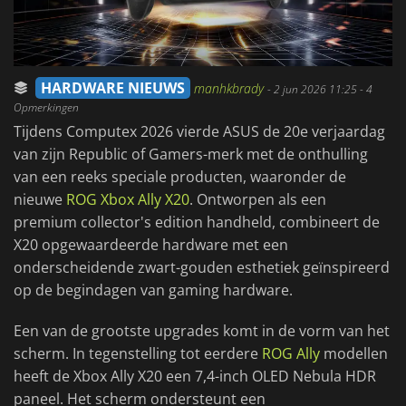
HARDWARE NIEUWS
manhkbrady
-
2 jun 2026 11:25
- 4
Opmerkingen
Tijdens Computex 2026 vierde ASUS de 20e verjaardag
van zijn Republic of Gamers-merk met de onthulling
van een reeks speciale producten, waaronder de
nieuwe
ROG Xbox Ally X20
. Ontworpen als een
premium collector's edition handheld, combineert de
X20 opgewaardeerde hardware met een
onderscheidende zwart-gouden esthetiek geïnspireerd
op de begindagen van gaming hardware.
Een van de grootste upgrades komt in de vorm van het
scherm. In tegenstelling tot eerdere
ROG Ally
modellen
heeft de Xbox Ally X20 een 7,4-inch OLED Nebula HDR
paneel. Het scherm ondersteunt een