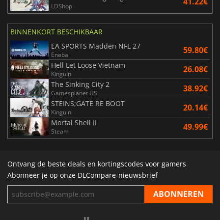
41.22€
LDShop
BINNENKORT BESCHIKBAAR
EA SPORTS Madden NFL 27
59.80€
Eneba
Hell Let Loose Vietnam
26.08€
Kinguin
The Sinking City 2
38.92€
Gamesplanet US
STEINS;GATE RE BOOT
20.14€
Kinguin
Mortal Shell II
49.99€
Steam
Ontvang de beste deals en kortingscodes voor gamers
Abonneer je op onze DLCompare-nieuwsbrief