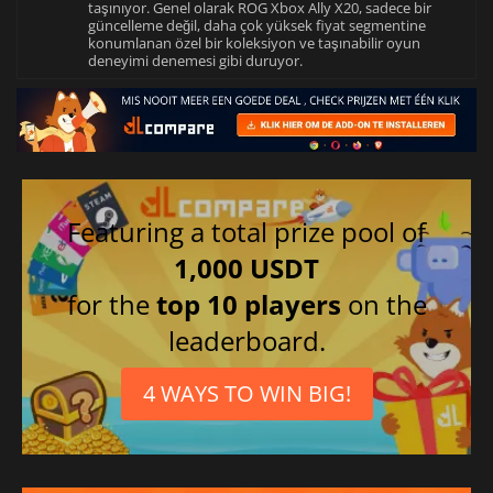
taşınıyor. Genel olarak ROG Xbox Ally X20, sadece bir
güncelleme değil, daha çok yüksek fiyat segmentine
konumlanan özel bir koleksiyon ve taşınabilir oyun
deneyimi denemesi gibi duruyor.
Featuring a total prize pool of
1,000 USDT
for the
top 10 players
on the
leaderboard.
4 WAYS TO WIN BIG!