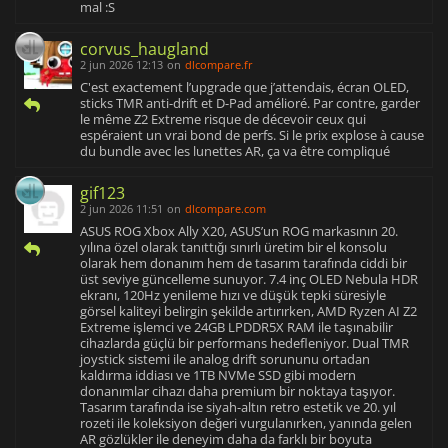
mal :S
corvus_haugland
2 jun 2026 12:13
on
dlcompare.fr
C'est exactement l’upgrade que j’attendais, écran OLED,
sticks TMR anti-drift et D-Pad amélioré. Par contre, garder
le même Z2 Extreme risque de décevoir ceux qui
espéraient un vrai bond de perfs. Si le prix explose à cause
du bundle avec les lunettes AR, ça va être compliqué
gif123
2 jun 2026 11:51
on
dlcompare.com
ASUS ROG Xbox Ally X20, ASUS’un ROG markasının 20.
yılına özel olarak tanıttığı sınırlı üretim bir el konsolu
olarak hem donanım hem de tasarım tarafında ciddi bir
üst seviye güncelleme sunuyor. 7.4 inç OLED Nebula HDR
ekranı, 120Hz yenileme hızı ve düşük tepki süresiyle
görsel kaliteyi belirgin şekilde artırırken, AMD Ryzen AI Z2
Extreme işlemci ve 24GB LPDDR5X RAM ile taşınabilir
cihazlarda güçlü bir performans hedefleniyor. Dual TMR
joystick sistemi ile analog drift sorununu ortadan
kaldırma iddiası ve 1TB NVMe SSD gibi modern
donanımlar cihazı daha premium bir noktaya taşıyor.
Tasarım tarafında ise siyah-altın retro estetik ve 20. yıl
rozeti ile koleksiyon değeri vurgulanırken, yanında gelen
AR gözlükler ile deneyim daha da farklı bir boyuta