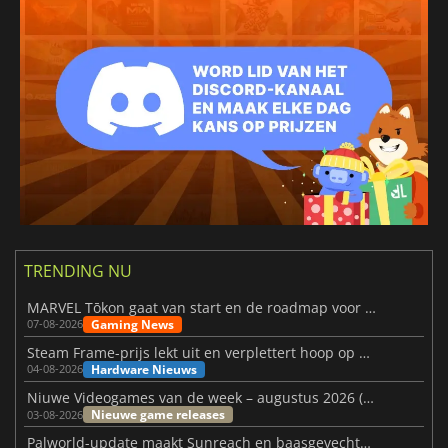
TRENDING NU
MARVEL Tōkon gaat van start en de roadmap voor jaar 1 is bekendgemaakt
Gaming News
07-08-2026
Steam Frame-prijs lekt uit en verplettert hoop op betaalbare VR
Hardware Nieuws
04-08-2026
Niuwe Videogames van de week – augustus 2026 (week 32)
Nieuwe game releases
03-08-2026
Palworld-update maakt Sunreach en baasgevechten stabieler