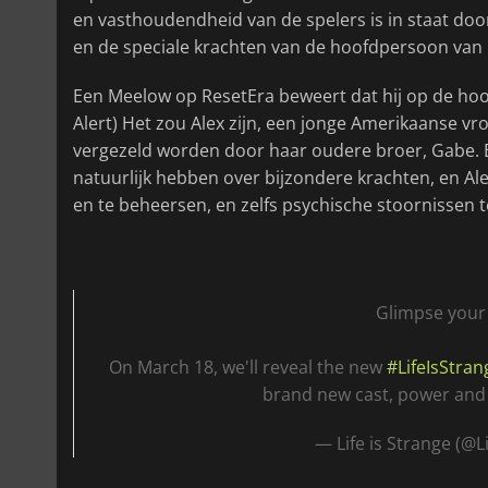
en vasthoudendheid van de spelers is in staat doo
en de speciale krachten van de hoofdpersoon van 
Een Meelow op ResetEra beweert dat hij op de hoog
Alert) Het zou Alex zijn, een jonge Amerikaanse vr
vergezeld worden door haar oudere broer, Gabe. 
natuurlijk hebben over bijzondere krachten, en Al
en te beheersen, en zelfs psychische stoornissen t
Glimpse your 
On March 18, we'll reveal the new
#LifeIsStran
brand new cast, power and
— Life is Strange (@L