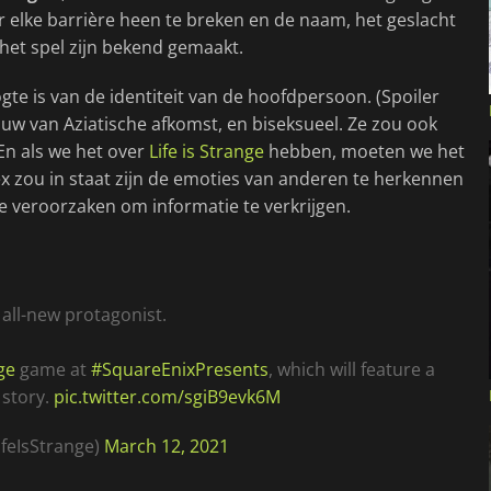
r elke barrière heen te breken en de naam, het geslacht
het spel zijn bekend gemaakt.
te is van de identiteit van de hoofdpersoon. (Spoiler
ouw van Aziatische afkomst, en biseksueel. Ze zou ook
En als we het over
Life is Strange
hebben, moeten we het
ex zou in staat zijn de emoties van anderen te herkennen
e veroorzaken om informatie te verkrijgen.
all-new protagonist.
ge
game at
#SquareEnixPresents
, which will feature a
 story.
pic.twitter.com/sgiB9evk6M
ifeIsStrange)
March 12, 2021