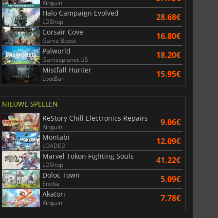
Kinguin
Halo Campaign Evolved
28.68€
LDShop
Corsair Cove
16.80€
Game Boost
Palworld
18.20€
Gamesplanet US
Mistfall Hunter
15.95€
LootBar
NIEUWE SPELLEN
ReStory Chill Electronics Repairs
9.06€
Kinguin
Montabi
12.09€
LOADED
Marvel Tokon Fighting Souls
41.22€
LDShop
Doloc Town
5.09€
Eneba
Akatori
7.78€
Kinguin