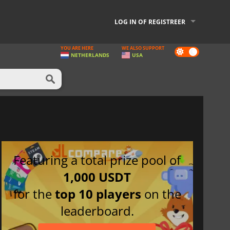
LOG IN OF REGISTREER
YOU ARE HERE
WE ALSO SUPPORT
Dark
NETHERLANDS
USA
mode
Featuring a total prize pool of
1,000 USDT
for the
top 10 players
on the
leaderboard.