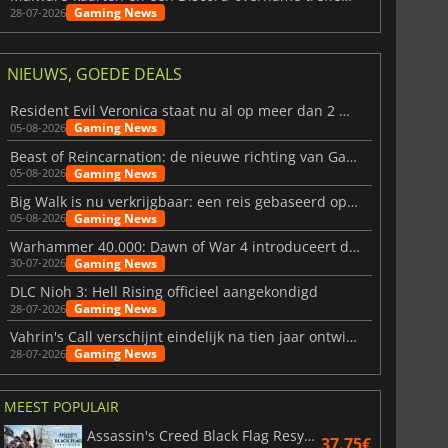
Gaming News
28-07-2026
NIEUWS, GOEDE DEALS
Resident Evil Veronica staat nu al op meer dan 2 miljoen verlanglijstjes
Gaming News
05-08-2026
Beast of Reincarnation: de nieuwe richting van Game Freak
Gaming News
05-08-2026
Big Walk is nu verkrijgbaar: een reis gebaseerd op vriendschap
Gaming News
05-08-2026
Warhammer 40.000: Dawn of War 4 introduceert de Necron-factie
Gaming News
30-07-2026
DLC Nioh 3: Hell Rising officieel aangekondigd
Gaming News
28-07-2026
Vahrin's Call verschijnt eindelijk na tien jaar ontwikkeling
Gaming News
28-07-2026
MEEST POPULAIR
Assassin's Creed Black Flag Resynced
37.75€