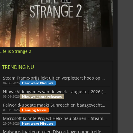
Life is Strange 2
TRENDING NU
Steam Frame-prijs lekt uit en verplettert hoop op betaalbare VR
Hardware Nieuws
04-08-2026
Niuwe Videogames van de week – augustus 2026 (week 32)
Nieuwe game releases
03-08-2026
Palworld-update maakt Sunreach en baasgevechten stabieler
Gaming News
01-08-2026
Microsoft könnte Project Helix neu planen – Steam-Support wackelt
Hardware Nieuws
29-07-2026
Malware-kaarten en een Discord-overname treffen Meccha Chameleon