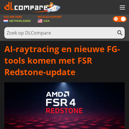
YOU ARE HERE
WE ALSO SUPPORT
Dark
SPELLEN
NETHERLANDS
USA
mode
GAME CARDS
SOFTWARE
AI-raytracing en nieuwe FG-
REWARDS
tools komen met FSR
NIEUWS
Redstone-update
LOG IN OF REGISTREER