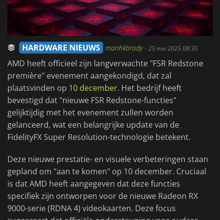
HARDWARE NIEUWS
manhkbrady
-
25 nov 2025 08:35
AMD heeft officieel zijn langverwachte "FSR Redstone
première" evenement aangekondigd, dat zal
plaatsvinden op
10 december
. Het bedrijf heeft
bevestigd dat "nieuwe FSR Redstone-functies"
gelijktijdig met het evenement zullen worden
gelanceerd, wat een belangrijke update van de
FidelityFX Super Resolution-technologie betekent.
Deze nieuwe prestatie- en visuele verbeteringen staan
gepland om "aan te komen" op 10 december. Cruciaal
is dat AMD heeft aangegeven dat deze functies
specifiek zijn ontworpen voor de nieuwe Radeon RX
9000-serie (RDNA 4) videokaarten. Deze focus