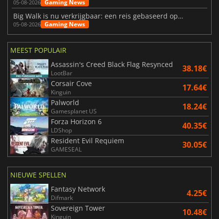
Gaming News
05-08-2026
Big Walk is nu verkrijgbaar: een reis gebaseerd op vriendschap
Gaming News
05-08-2026
MEEST POPULAIR
Assassin's Creed Black Flag Resynced
38.18€
LootBar
Corsair Cove
17.64€
Kinguin
Palworld
18.24€
Gamesplanet US
Forza Horizon 6
40.35€
LDShop
Resident Evil Requiem
30.05€
GAMESEAL
NIEUWE SPELLEN
Fantasy Network
4.25€
Difmark
Sovereign Tower
10.48€
Kinguin