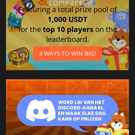
Featuring a total prize pool of
1,000 USDT
for the
top 10 players
on the
leaderboard.
4 WAYS TO WIN BIG!