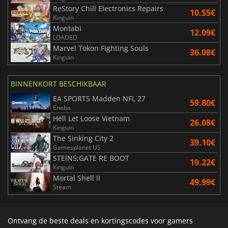
ReStory Chill Electronics Repairs
10.55€
Kinguin
Montabi
12.09€
LOADED
Marvel Tokon Fighting Souls
36.08€
Kinguin
BINNENKORT BESCHIKBAAR
EA SPORTS Madden NFL 27
59.80€
Eneba
Hell Let Loose Vietnam
26.08€
Kinguin
The Sinking City 2
39.10€
Gamesplanet US
STEINS;GATE RE BOOT
19.22€
Kinguin
Mortal Shell II
49.99€
Steam
Ontvang de beste deals en kortingscodes voor gamers