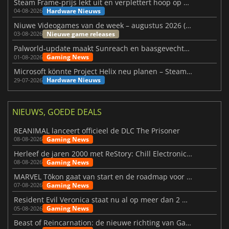
Steam Frame-prijs lekt uit en verplettert hoop op betaalbare VR
Hardware Nieuws
04-08-2026
Niuwe Videogames van de week – augustus 2026 (week 32)
Nieuwe game releases
03-08-2026
Palworld-update maakt Sunreach en baasgevechten stabieler
Gaming News
01-08-2026
Microsoft könnte Project Helix neu planen – Steam-Support wackelt
Hardware Nieuws
29-07-2026
NIEUWS, GOEDE DEALS
REANIMAL lanceert officieel de DLC The Prisoner
Gaming News
08-08-2026
Herleef de jaren 2000 met ReStory: Chill Electronics Repairs
Gaming News
08-08-2026
MARVEL Tōkon gaat van start en de roadmap voor jaar 1 is bekendgemaakt
Gaming News
07-08-2026
Resident Evil Veronica staat nu al op meer dan 2 miljoen verlanglijstjes
Gaming News
05-08-2026
Beast of Reincarnation: de nieuwe richting van Game Freak