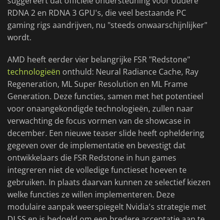
suggereert dat officiële ondersteuning voor oudere
RDNA 2 en RDNA 3 GPU's, die veel bestaande PC
gaming rigs aandrijven, nu "steeds onwaarschijnlijker"
wordt.
AMD heeft eerder vier belangrijke FSR "Redstone"
technologieën
onthuld: Neural Radiance Cache, Ray
Regeneration, ML Super Resolution en ML Frame
Generation. Deze functies, samen met het potentieel
voor onaangekondigde technologieën, zullen naar
verwachting de focus vormen van de showcase in
december. Een nieuwe teaser slide heeft opheldering
gegeven over de implementatie en bevestigt dat
ontwikkelaars die FSR Redstone in hun games
integreren niet de volledige functieset hoeven te
gebruiken. In plaats daarvan kunnen ze selectief kiezen
welke functies ze willen implementeren. Deze
modulaire aanpak weerspiegelt Nvidia's strategie met
DLSS en is bedoeld om een bredere acceptatie aan te