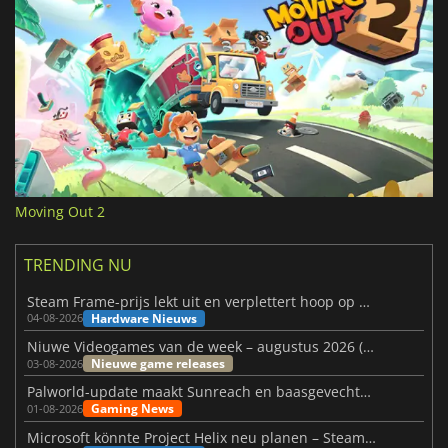
Moving Out 2
TRENDING NU
Steam Frame-prijs lekt uit en verplettert hoop op betaalbare VR
Hardware Nieuws
04-08-2026
Niuwe Videogames van de week – augustus 2026 (week 32)
Nieuwe game releases
03-08-2026
Palworld-update maakt Sunreach en baasgevechten stabieler
Gaming News
01-08-2026
Microsoft könnte Project Helix neu planen – Steam-Support wackelt