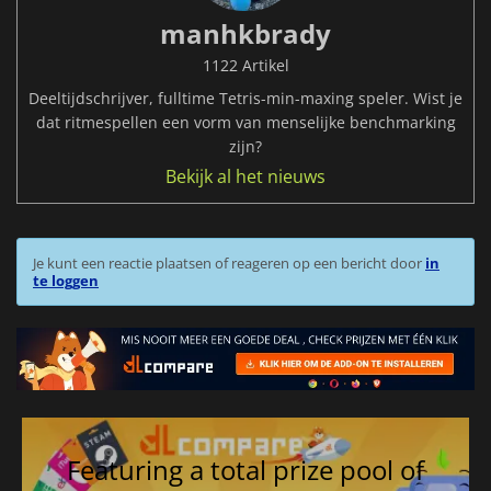
manhkbrady
1122 Artikel
Deeltijdschrijver, fulltime Tetris-min-maxing speler. Wist je
dat ritmespellen een vorm van menselijke benchmarking
zijn?
Bekijk al het nieuws
Je kunt een reactie plaatsen of reageren op een bericht door
in
te loggen
Featuring a total prize pool of