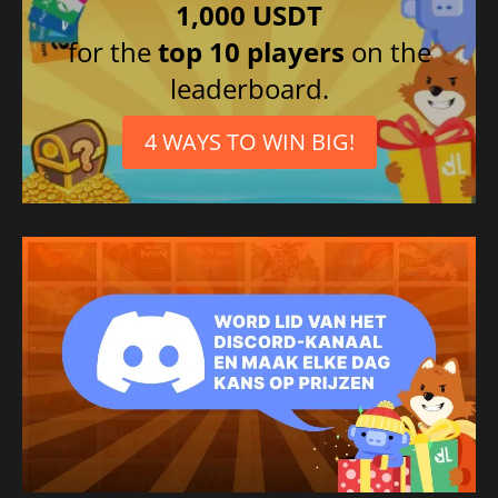
1,000 USDT
for the
top 10 players
on the
leaderboard.
4 WAYS TO WIN BIG!