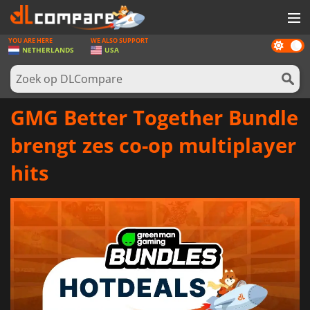
YOU ARE HERE
WE ALSO SUPPORT
Dark
SPELLEN
NETHERLANDS
USA
mode
GAME CARDS
SOFTWARE
GMG Better Together Bundle
REWARDS
brengt zes co-op multiplayer
NIEUWS
hits
LOG IN OF REGISTREER