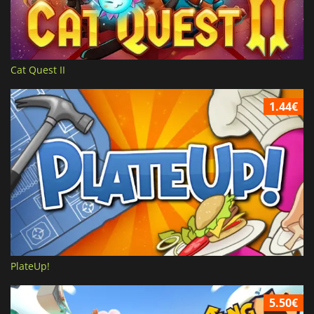
Cat Quest II
1.44€
PlateUp!
5.50€