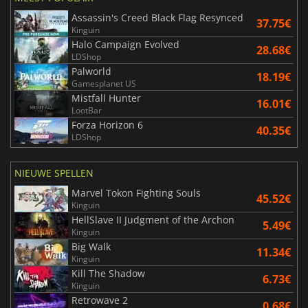
Assassin's Creed Black Flag Resynced
37.75€
Kinguin
Halo Campaign Evolved
28.68€
LDShop
Palworld
18.19€
Gamesplanet US
Mistfall Hunter
16.01€
LootBar
Forza Horizon 6
40.35€
LDShop
NIEUWE SPELLEN
Marvel Tokon Fighting Souls
45.52€
Kinguin
HellSlave II Judgment of the Archon
5.49€
Kinguin
Big Walk
11.34€
Kinguin
Kill The Shadow
6.73€
Kinguin
Retrowave 2
0.68€