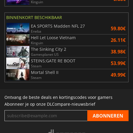
Kinguin
BINNENKORT BESCHIKBAAR
EA SPORTS Madden NFL 27
59.80€
Eneba
Hell Let Loose Vietnam
26.11€
Kinguin
The Sinking City 2
38.98€
Gamesplanet US
STEINS;GATE RE BOOT
53.99€
Steam
Mortal Shell II
49.99€
Steam
Ontvang de beste deals en kortingscodes voor gamers
Abonneer je op onze DLCompare-nieuwsbrief