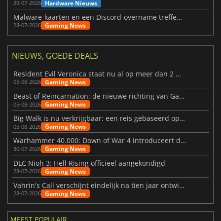
Hardware Nieuws
29-07-2026
Malware-kaarten en een Discord-overname treffen Meccha Chameleon
Gaming News
28-07-2026
NIEUWS, GOEDE DEALS
Resident Evil Veronica staat nu al op meer dan 2 miljoen verlanglijstjes
Gaming News
05-08-2026
Beast of Reincarnation: de nieuwe richting van Game Freak
Gaming News
05-08-2026
Big Walk is nu verkrijgbaar: een reis gebaseerd op vriendschap
Gaming News
05-08-2026
Warhammer 40.000: Dawn of War 4 introduceert de Necron-factie
Gaming News
30-07-2026
DLC Nioh 3: Hell Rising officieel aangekondigd
Gaming News
28-07-2026
Vahrin's Call verschijnt eindelijk na tien jaar ontwikkeling
Gaming News
28-07-2026
MEEST POPULAIR