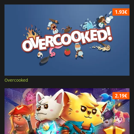
1.93€
Overcooked
2.19€