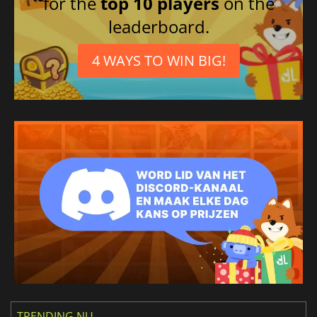
for the
top 10 players
on the
leaderboard.
4 WAYS TO WIN BIG!
TRENDING NU