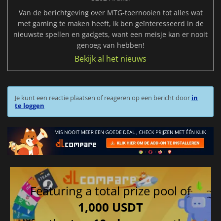
Van de berichtgeving over MTG-toernooien tot alles wat
met gaming te maken heeft, ik ben geïnteresseerd in de
nieuwste spellen en gadgets, want een meisje kan er nooit
genoeg van hebben!
Bekijk al het nieuws
Je kunt een reactie plaatsen of reageren op een bericht door
in
te loggen
Featuring a total prize pool of
1,000 USDT