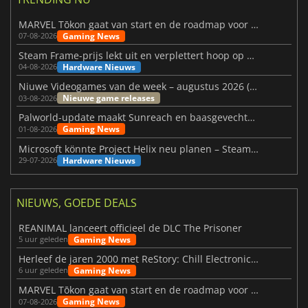
MARVEL Tōkon gaat van start en de roadmap voor jaar 1 is bekendgemaakt
Gaming News
07-08-2026
Steam Frame-prijs lekt uit en verplettert hoop op betaalbare VR
Hardware Nieuws
04-08-2026
Niuwe Videogames van de week – augustus 2026 (week 32)
Nieuwe game releases
03-08-2026
Palworld-update maakt Sunreach en baasgevechten stabieler
Gaming News
01-08-2026
Microsoft könnte Project Helix neu planen – Steam-Support wackelt
Hardware Nieuws
29-07-2026
NIEUWS, GOEDE DEALS
REANIMAL lanceert officieel de DLC The Prisoner
Gaming News
5 uur geleden
Herleef de jaren 2000 met ReStory: Chill Electronics Repairs
Gaming News
6 uur geleden
MARVEL Tōkon gaat van start en de roadmap voor jaar 1 is bekendgemaakt
Gaming News
07-08-2026