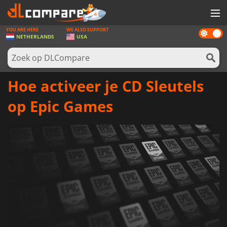
YOU ARE HERE
WE ALSO SUPPORT
Dark
SPELLEN
NETHERLANDS
USA
mode
GAME CARDS
SOFTWARE
Hoe activeer je CD Sleutels
REWARDS
op Epic Games
NIEUWS
LOG IN OF REGISTREER