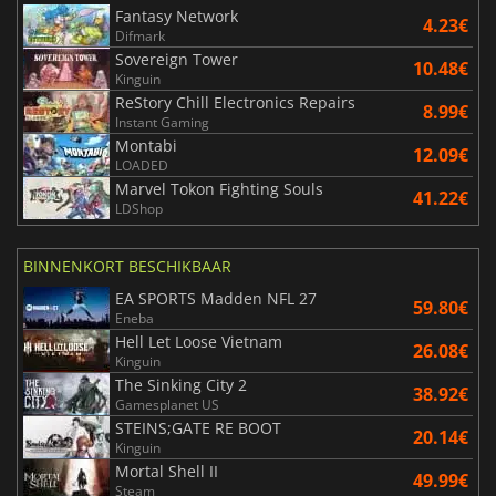
Fantasy Network
4.23€
Difmark
Sovereign Tower
10.48€
Kinguin
ReStory Chill Electronics Repairs
8.99€
Instant Gaming
Montabi
12.09€
LOADED
Marvel Tokon Fighting Souls
41.22€
LDShop
BINNENKORT BESCHIKBAAR
EA SPORTS Madden NFL 27
59.80€
Eneba
Hell Let Loose Vietnam
26.08€
Kinguin
The Sinking City 2
38.92€
Gamesplanet US
STEINS;GATE RE BOOT
20.14€
Kinguin
Mortal Shell II
49.99€
Steam