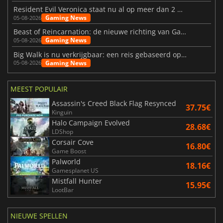
Resident Evil Veronica staat nu al op meer dan 2 miljoen verlanglijstjes
Gaming News
05-08-2026
Beast of Reincarnation: de nieuwe richting van Game Freak
Gaming News
05-08-2026
Big Walk is nu verkrijgbaar: een reis gebaseerd op vriendschap
Gaming News
05-08-2026
MEEST POPULAIR
Assassin's Creed Black Flag Resynced
37.75€
Kinguin
Halo Campaign Evolved
28.68€
LDShop
Corsair Cove
16.80€
Game Boost
Palworld
18.16€
Gamesplanet US
Mistfall Hunter
15.95€
LootBar
NIEUWE SPELLEN