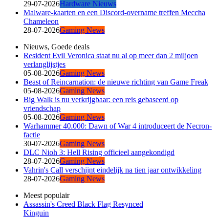
29-07-2026
Hardware Nieuws
Malware-kaarten en een Discord-overname treffen Meccha
Chameleon
28-07-2026
Gaming News
Nieuws, Goede deals
Resident Evil Veronica staat nu al op meer dan 2 miljoen
verlanglijstjes
05-08-2026
Gaming News
Beast of Reincarnation: de nieuwe richting van Game Freak
05-08-2026
Gaming News
Big Walk is nu verkrijgbaar: een reis gebaseerd op
vriendschap
05-08-2026
Gaming News
Warhammer 40.000: Dawn of War 4 introduceert de Necron-
factie
30-07-2026
Gaming News
DLC Nioh 3: Hell Rising officieel aangekondigd
28-07-2026
Gaming News
Vahrin's Call verschijnt eindelijk na tien jaar ontwikkeling
28-07-2026
Gaming News
Meest populair
Assassin's Creed Black Flag Resynced
Kinguin