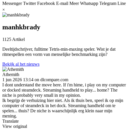
Messenger
Twitter
Facebook
E-mail
Meer
Whatsapp
Telegram
Line
×
manhkbrady
1125 Artikel
Deeltijdschrijver, fulltime Tetris-min-maxing speler. Wist je dat
ritmespellen een vorm van menselijke benchmarking zijn?
Bekijk al het nieuws
Athemith
1 jun 2026 13:14
on
dlcompare.com
I dont understand the move here. If i'm hime, i play on my computer
or docked steamdeck. Streaming handheld to play... home? The
niche is probably very small in my opinion.
Ik begrijp de verhuizing hier niet. Als ik thuis ben, speel ik op mijn
computer of steamdeck in het dock. Streaming handheld om te
spelen... thuis? De niche is waarschijnlijk erg klein naar mijn
mening.
Translate
View original