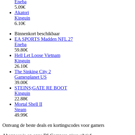
Eneba
5.09€
Akatori
Kinguin
6.10€
Binnenkort beschikbaar
EA SPORTS Madden NFL 27
Eneba
59.80€
Hell Let Loose Vietnam
Kinguin
26.10€
The Sinking City 2
Gamesplanet US
39.00€
STEINS;GATE RE BOOT
Kinguin
22.88€
Mortal Shell II
Steam
49.99€
Ontvang de beste deals en kortingscodes voor gamers