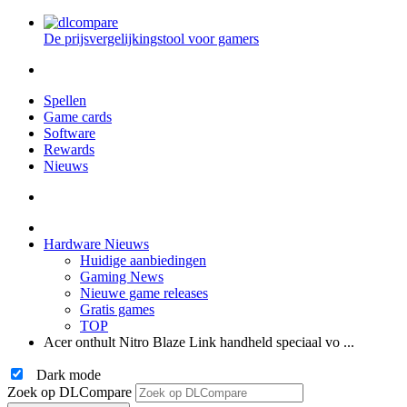
De prijsvergelijkingstool voor gamers
Spellen
Game cards
Software
Rewards
Nieuws
Hardware Nieuws
Huidige aanbiedingen
Gaming News
Nieuwe game releases
Gratis games
TOP
Acer onthult Nitro Blaze Link handheld speciaal vo ...
Dark mode
Zoek op DLCompare