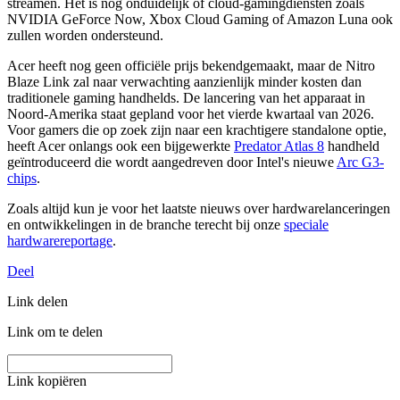
streamen. Het is nog onduidelijk of cloud-gamingdiensten zoals
NVIDIA GeForce Now, Xbox Cloud Gaming of Amazon Luna ook
zullen worden ondersteund.
Acer heeft nog geen officiële prijs bekendgemaakt, maar de Nitro
Blaze Link zal naar verwachting aanzienlijk minder kosten dan
traditionele gaming handhelds. De lancering van het apparaat in
Noord-Amerika staat gepland voor het vierde kwartaal van 2026.
Voor gamers die op zoek zijn naar een krachtigere standalone optie,
heeft Acer onlangs ook een bijgewerkte
Predator Atlas 8
handheld
geïntroduceerd die wordt aangedreven door Intel's nieuwe
Arc G3-
chips
.
Zoals altijd kun je voor het laatste nieuws over hardwarelanceringen
en ontwikkelingen in de branche terecht bij onze
speciale
hardwarereportage
.
Deel
Link delen
Link om te delen
Link kopiëren