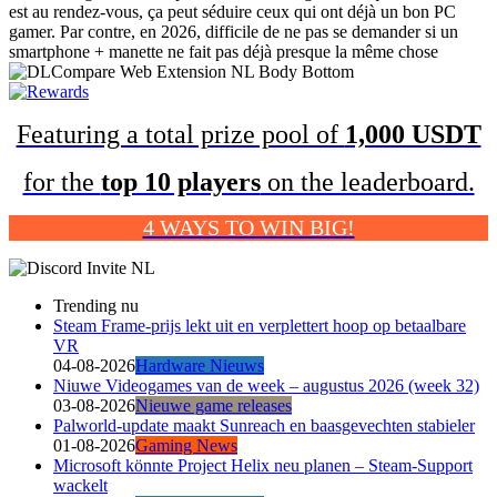
est au rendez-vous, ça peut séduire ceux qui ont déjà un bon PC
gamer. Par contre, en 2026, difficile de ne pas se demander si un
smartphone + manette ne fait pas déjà presque la même chose
Featuring a total prize pool of
1,000 USDT
for the
top 10 players
on the leaderboard.
4 WAYS TO WIN BIG!
Trending nu
Steam Frame-prijs lekt uit en verplettert hoop op betaalbare
VR
04-08-2026
Hardware Nieuws
Niuwe Videogames van de week – augustus 2026 (week 32)
03-08-2026
Nieuwe game releases
Palworld-update maakt Sunreach en baasgevechten stabieler
01-08-2026
Gaming News
Microsoft könnte Project Helix neu planen – Steam-Support
wackelt