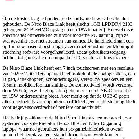
Om de kosten laag te houden, is de hardware bewust bescheiden
gehouden. De Nitro Blaze Link heeft slechts 1GB LPDDR4-2133
geheugen, 8GB eMMC opslag en een 18Wh batterij. Hoewel deze
specificaties ontoereikend zijn voor moderne PC-gaming, zijn ze
wel geschikt voor het streamen van games. De handheld draait een
op Linux gebaseerd besturingssysteem met Sunshine en Moonlight
streaming software voorgeïnstalleerd, zodat gebruikers toegang
hebben tot games die op compatibele PC's elders in huis draaien.
De Nitro Blaze Link heeft een 7 inch touchscreen met een resolutie
van 1920×1200. Het apparaat heeft ook dubbele analoge sticks, een
D-pad, actieknoppen, schoudertriggers, stereo 2W speakers en een
3,5mm hoofdtelefoonaansluiting. De connectiviteit wordt verzorgd
door WiFi 6, terwijl het opladen gebeurt via een USB-C poort die
tot 15W ondersteuning biedt. Acer merkt op dat de USB-C poort
alleen bedoeld is voor opladen en officieel geen ondersteuning biedt
voor gegevensoverdracht of perifere connectiviteit.
Het bedrijf positioneert de Nitro Blaze Link als een metgezel voor
systemen zoals de Predator Helios 18 AI en Nitro 16 gaming
laptops, waarmee gebruikers hun pc-gamebibliotheken overal
binnen het bereik van een stabiel draadloos netwerk kunnen