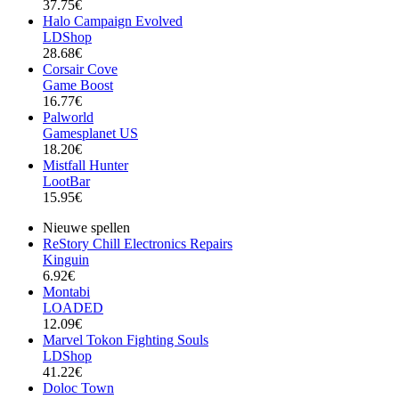
37.75€
Halo Campaign Evolved
LDShop
28.68€
Corsair Cove
Game Boost
16.77€
Palworld
Gamesplanet US
18.20€
Mistfall Hunter
LootBar
15.95€
Nieuwe spellen
ReStory Chill Electronics Repairs
Kinguin
6.92€
Montabi
LOADED
12.09€
Marvel Tokon Fighting Souls
LDShop
41.22€
Doloc Town