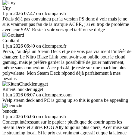
Uny
1 jun 2026 07:47
on
dlcompare.fr
J'étais déjà pas convaincu par la version PS donc à voir mais je ne
suis vraiment pas fan de la marque ACER, j'ai eu trop de problème
avec leur SAV. Reste à voir vers quel tarif on se dirige..
Goultard
1 jun 2026 06:40
on
dlcompare.fr
Perso, j’ai déjà un Steam Deck et je ne vois pas vraiment l’intérêt de
changer. Le Nitro Blaze Link peut avoir son public pour le cloud
gaming, mais je préfère garder la possibilité de jouer nativement,
même sans connexion. À ce prix-là, je reste sur une machine plus
polyvalente. Mon Steam Deck répond déjà parfaitement à mes
besoins
KittenChucklenugget
1 jun 2026 06:07
on
dlcompare.com
Welp steam deck and PC is going up so this is gonna be appealing
benozin
1 jun 2026 06:06
on
dlcompare.fr
Concept intéressant sur le papier : plutôt que de courir après les
Steam Deck et autres ROG Ally toujours plus chers, Acer mise sur
le streaming local. Si le prix est vraiment agressif et que la latence