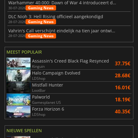
Warhammer 40.000: Dawn of War 4 introduceert de Necron-factie
Gaming News
30-07-2026
DLC Nioh 3: Hell Rising officieel aangekondigd
Gaming News
28-07-2026
Vahrin's Call verschijnt eindelijk na tien jaar ontwikkeling
Gaming News
28-07-2026
MEEST POPULAIR
Assassin's Creed Black Flag Resynced
37.75€
Kinguin
Halo Campaign Evolved
28.68€
LDShop
Mistfall Hunter
16.01€
LootBar
Palworld
18.19€
Gamesplanet US
Forza Horizon 6
40.35€
LDShop
NIEUWE SPELLEN