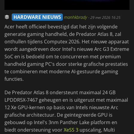
HARDWARE NIEUWS
manhkbrady
-
29 mei 2026 16:25
Acer heeft officieel bevestigd dat het zijn volgende
generatie gaming handheld, de Predator Atlas 8, zal
onthullen tijdens Computex 2026. Het nieuwe apparaat
wordt aangedreven door Intel's nieuwe Arc G3 Extreme
SoC en is bedoeld om te concurreren met premium
handheld gaming PC's door sterke grafische prestaties
te combineren met moderne AI-gestuurde gaming
functies.
De Predator Atlas 8 ondersteunt maximaal 24 GB
LPDDR5X-7467 geheugen en is uitgerust met maximaal
12 Xe GPU-kernen op basis van Intels nieuwste Arc
grafische architectuur. De geïntegreerde GPU is
gebouwd op Intel's 3nm Panther Lake platform en
biedt ondersteuning voor
XeSS 3
upscaling, Multi