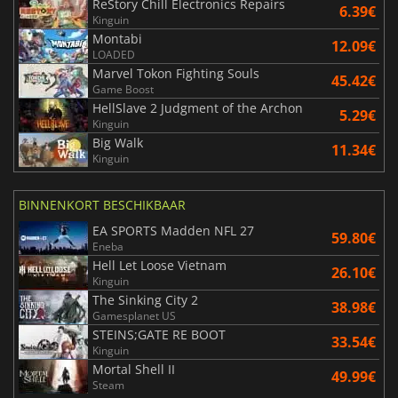
ReStory Chill Electronics Repairs
6.39€
Kinguin
Montabi
12.09€
LOADED
Marvel Tokon Fighting Souls
45.42€
Game Boost
HellSlave 2 Judgment of the Archon
5.29€
Kinguin
Big Walk
11.34€
Kinguin
BINNENKORT BESCHIKBAAR
EA SPORTS Madden NFL 27
59.80€
Eneba
Hell Let Loose Vietnam
26.10€
Kinguin
The Sinking City 2
38.98€
Gamesplanet US
STEINS;GATE RE BOOT
33.54€
Kinguin
Mortal Shell II
49.99€
Steam