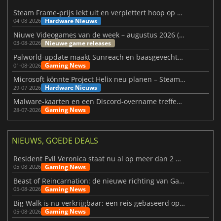
Steam Frame-prijs lekt uit en verplettert hoop op betaalbare VR
Hardware Nieuws
04-08-2026
Niuwe Videogames van de week – augustus 2026 (week 32)
Nieuwe game releases
03-08-2026
Palworld-update maakt Sunreach en baasgevechten stabieler
Gaming News
01-08-2026
Microsoft könnte Project Helix neu planen – Steam-Support wackelt
Hardware Nieuws
29-07-2026
Malware-kaarten en een Discord-overname treffen Meccha Chameleon
Gaming News
28-07-2026
NIEUWS, GOEDE DEALS
Resident Evil Veronica staat nu al op meer dan 2 miljoen verlanglijstjes
Gaming News
05-08-2026
Beast of Reincarnation: de nieuwe richting van Game Freak
Gaming News
05-08-2026
Big Walk is nu verkrijgbaar: een reis gebaseerd op vriendschap
Gaming News
05-08-2026