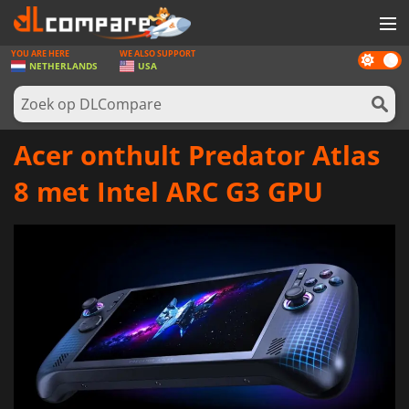
YOU ARE HERE
WE ALSO SUPPORT
Dark
SPELLEN
NETHERLANDS
USA
mode
GAME CARDS
SOFTWARE
Acer onthult Predator Atlas
REWARDS
8 met Intel ARC G3 GPU
NIEUWS
LOG IN OF REGISTREER