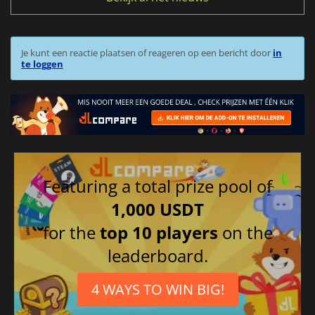
Je kunt een reactie plaatsen of reageren op een bericht door
in
te loggen
Featuring a total prize pool of
1,000 USDT
for the
top 10 players
on the
leaderboard.
4 WAYS TO WIN BIG!