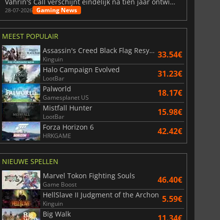
Vahrin's Call verschijnt eindelijk na tien jaar ontwikkeling
Gaming News
28-07-2026
MEEST POPULAIR
Assassin's Creed Black Flag Resynced
33.54€
Kinguin
Halo Campaign Evolved
31.23€
LootBar
Palworld
18.17€
Gamesplanet US
Mistfall Hunter
15.98€
LootBar
Forza Horizon 6
42.42€
HRKGAME
NIEUWE SPELLEN
Marvel Tokon Fighting Souls
46.40€
Game Boost
HellSlave II Judgment of the Archon
5.59€
Kinguin
Big Walk
11.34€