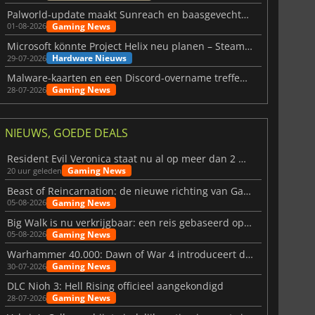
Palworld-update maakt Sunreach en baasgevechten stabieler
Gaming News
01-08-2026
Microsoft könnte Project Helix neu planen – Steam-Support wackelt
Hardware Nieuws
29-07-2026
Malware-kaarten en een Discord-overname treffen Meccha Chameleon
Gaming News
28-07-2026
NIEUWS, GOEDE DEALS
Resident Evil Veronica staat nu al op meer dan 2 miljoen verlanglijstjes
Gaming News
20 uur geleden
Beast of Reincarnation: de nieuwe richting van Game Freak
Gaming News
05-08-2026
Big Walk is nu verkrijgbaar: een reis gebaseerd op vriendschap
Gaming News
05-08-2026
Warhammer 40.000: Dawn of War 4 introduceert de Necron-factie
Gaming News
30-07-2026
DLC Nioh 3: Hell Rising officieel aangekondigd
Gaming News
28-07-2026