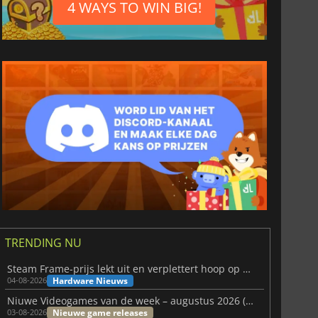
4 WAYS TO WIN BIG!
TRENDING NU
Steam Frame-prijs lekt uit en verplettert hoop op betaalbare VR
Hardware Nieuws
04-08-2026
Niuwe Videogames van de week – augustus 2026 (week 32)
Nieuwe game releases
03-08-2026