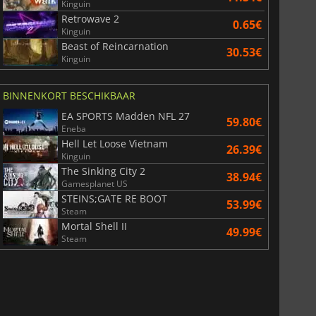
Kinguin
Retrowave 2
0.65€
Kinguin
Beast of Reincarnation
30.53€
Kinguin
BINNENKORT BESCHIKBAAR
EA SPORTS Madden NFL 27
59.80€
Eneba
Hell Let Loose Vietnam
26.39€
Kinguin
The Sinking City 2
38.94€
Gamesplanet US
STEINS;GATE RE BOOT
53.99€
Steam
Mortal Shell II
49.99€
Steam