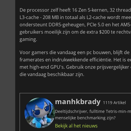
De processor zelf heeft 16 Zen 5-kernen, 32 thre
L3-cache - 208 MB in totaal als L2-cache wordt m
ondersteunt DDR5-geheugen, PCIe 5.0 en het AM5-p
gebruikers moeilijk zijn om de extra $200 te recht
gaming.
Voor gamers die vandaag een pc bouwen, blijft de
framerates en indrukwekkende efficiëntie. Het is 
met high-end GPU's. Gebruik onze prijsvergelijke
die vandaag beschikbaar zijn.
manhkbrady
1119 Artikel
Deeltijdschrijver, fulltime Tetris-min-
menselijke benchmarking zijn?
Bekijk al het nieuws