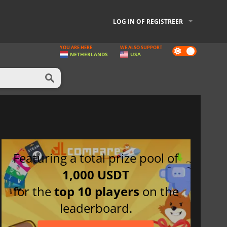
LOG IN OF REGISTREER
YOU ARE HERE
WE ALSO SUPPORT
Dark
NETHERLANDS
USA
mode
Featuring a total prize pool of
1,000 USDT
for the
top 10 players
on the
leaderboard.