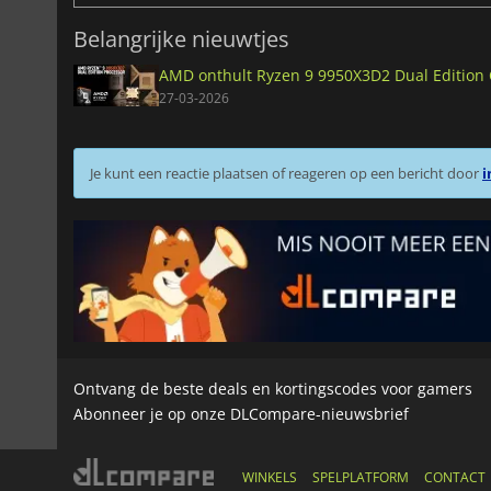
Belangrijke nieuwtjes
AMD onthult Ryzen 9 9950X3D2 Dual Edition
27-03-2026
Je kunt een reactie plaatsen of reageren op een bericht door
i
Ontvang de beste deals en kortingscodes voor gamers
Abonneer je op onze DLCompare-nieuwsbrief
WINKELS
SPELPLATFORM
CONTACT