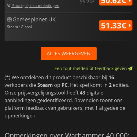
50.62€
56.24€
Soortgelijke aanbiedingen
Gamesplanet UK
51.33€
Steam · Global
ALLES WEERGEVEN
Een fout melden of feedback geven
(*) We ontdekten dit product beschikbaar bij
16
verkopers die
Steam
op
PC
. Het spel komt in
2
edities.
Onze prijsvergelijkingstool heeft
43
digitale
aanbiedingen geïdentificeerd. Bovendien toont ons
platform feedback van gebruikers, met
1
al gedeelde
opmerkingen.
Opmerkingen over Warhammer 40,000: