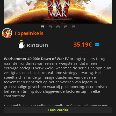
35.19
€
Topwinkels
38.51
€
39.49
€
Warhammer 40.000: Dawn of War IV
brengt spelers terug
naar de frontlinies van een melkwegstelsel dat in een
eeuwige oorlog is verwikkeld, waarmee de serie zich opnieuw
vestigt als een klassieke real-time strategy-ervaring. Het
speelt zich af in de grimmige duisternis van de verre
toekomst en richt zich op het aanvoeren van legers in
grootschalige gevechten waarbij positionering, economisch
beheer en timing doorslaggevende factoren zijn in elke
confrontatie.
Het spel bevat vier volledig speelbare facties, elk ontworpen
Lees verder
met verschillende tactische identiteiten. De Space Marines
brengen gedisciplineerde combined-arms oorlogsvoering, de