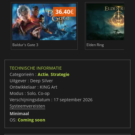
36.40
€
4
Baldur's Gate 3
Elden Ring
TECHNISCHE INFORMATIE
Categorieën :
Actie
,
Strategie
Uitgever : Deep Silver
Ontwikkelaar : KING Art
Modus : Solo, Co-op
Verschijningsdatum : 17 september 2026
Systeemvereisten
Minimaal
OS:
Coming soon