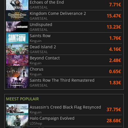
Echoes of the End
7.71€
GAMESEAL
Kingdom Come Deliverance 2
15.47€
GAMESEAL
Undisputed
13.23€
GAMESEAL
Saints Row
1.76€
Kinguin
Dead Island 2
4.16€
GAMESEAL
Beyond Contact
2.48€
Kinguin
Chorus
0.65€
Kinguin
Saints Row The Third Remastered
1.83€
GAMESEAL
MEEST POPULAIR
Assassin's Creed Black Flag Resynced
37.75€
Kinguin
Halo Campaign Evolved
28.68€
LDShop