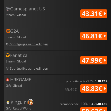
Gamesplanet US
43.31€
Steam · Global
G2A
46.81€
Steam · Global
Soortgelijke aanbiedingen
Fanatical
47.99€
Steam · Global
Soortgelijke aanbiedingen
HRKGAME
-12% :
promotiecode
DLC12
Gift · Global
48.83€
55.49€
Kinguin
-10% :
promotiecode
AUGDLC10
Gift · Rest of World