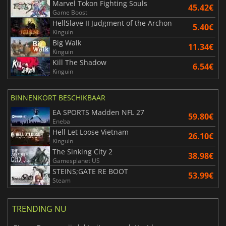
Marvel Tokon Fighting Souls
45.42€
Game Boost
HellSlave II Judgment of the Archon
5.40€
Kinguin
Big Walk
11.34€
Kinguin
Kill The Shadow
6.54€
Kinguin
BINNENKORT BESCHIKBAAR
EA SPORTS Madden NFL 27
59.80€
Eneba
Hell Let Loose Vietnam
26.10€
Kinguin
The Sinking City 2
38.98€
Gamesplanet US
STEINS;GATE RE BOOT
53.99€
Steam
TRENDING NU