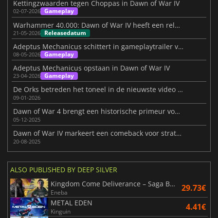
Kettingzwaarden tegen Choppas in Dawn of War IV
Gameplay
02-07-2026
Warhammer 40.000: Dawn of War IV heeft een releasedatum
Releasedatum
21-05-2026
Adeptus Mechanicus schittert in gameplaytrailer van Dawn of War 4
Gameplay
08-05-2026
Adeptus Mechanicus opstaan in Dawn of War IV
Gameplay
23-04-2026
De Orks betreden het toneel in de nieuwste video van Dawn of War IV
09-01-2026
Dawn of War 4 brengt een historische primeur voor Warhammer 40K
05-12-2025
Dawn of War IV markeert een comeback voor strategiefans
20-08-2025
ALSO PUBLISHED BY DEEP SILVER
Kingdom Come Deliverance – Saga Bundle
29.73€
Eneba
METAL EDEN
4.41€
Kinguin