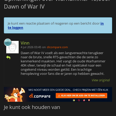
Dawn of War IV
Je kunt een reactie plaatsen of reageren op een bericht door
in
te loggen
Vinn
4 jul 2026 03:45
on
dlcompare.com
Dawn of War IV voelt als een langverwachte terugkeer
naar de brute, snelle RTS-gevechten die de serie zo
kenmerkend maakten. Het vangt de oude Warhammer
40K-sfeer, terwijl de schaal en het spektakel naar een
ongekend niveau worden getild. Een krachtige
heropleving voor fans die er jaren op hebben gewacht.
View original
Je kunt ook houden van