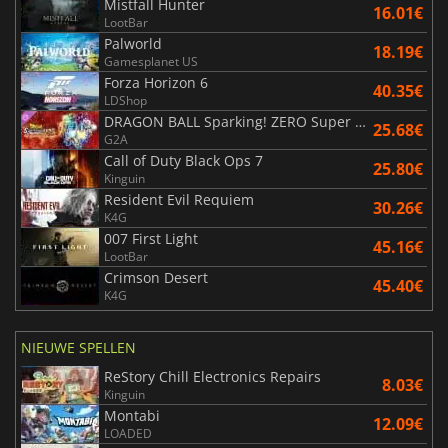
Mistfall Hunter
16.01€
LootBar
Palworld
18.19€
Gamesplanet US
Forza Horizon 6
40.35€
LDShop
DRAGON BALL Sparking! ZERO Super Limit Breaking NEO
25.68€
G2A
Call of Duty Black Ops 7
25.80€
Kinguin
Resident Evil Requiem
30.26€
K4G
007 First Light
45.16€
LootBar
Crimson Desert
45.40€
K4G
NIEUWE SPELLEN
ReStory Chill Electronics Repairs
8.03€
Kinguin
Montabi
12.09€
LOADED