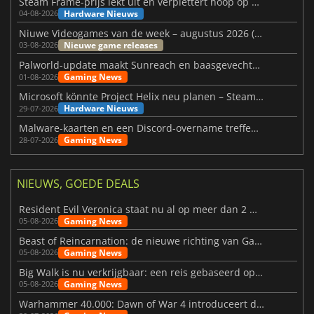
Steam Frame-prijs lekt uit en verplettert hoop op betaalbare VR
Hardware Nieuws
04-08-2026
Niuwe Videogames van de week – augustus 2026 (week 32)
Nieuwe game releases
03-08-2026
Palworld-update maakt Sunreach en baasgevechten stabieler
Gaming News
01-08-2026
Microsoft könnte Project Helix neu planen – Steam-Support wackelt
Hardware Nieuws
29-07-2026
Malware-kaarten en een Discord-overname treffen Meccha Chameleon
Gaming News
28-07-2026
NIEUWS, GOEDE DEALS
Resident Evil Veronica staat nu al op meer dan 2 miljoen verlanglijstjes
Gaming News
05-08-2026
Beast of Reincarnation: de nieuwe richting van Game Freak
Gaming News
05-08-2026
Big Walk is nu verkrijgbaar: een reis gebaseerd op vriendschap
Gaming News
05-08-2026
Warhammer 40.000: Dawn of War 4 introduceert de Necron-factie