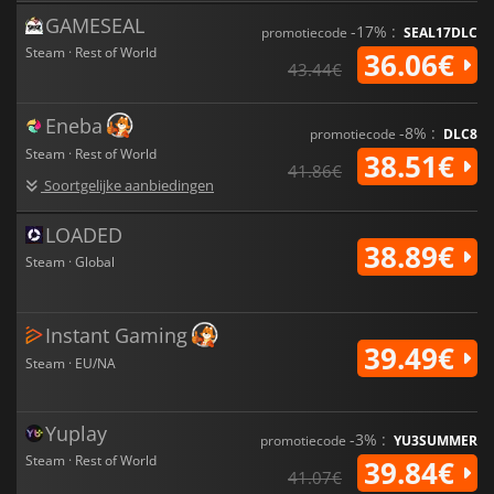
GAMESEAL
-17% :
promotiecode
SEAL17DLC
Steam · Rest of World
36.06€
43.44€
Eneba
-8% :
promotiecode
DLC8
Steam · Rest of World
38.51€
41.86€
Soortgelijke aanbiedingen
LOADED
38.89€
Steam · Global
Instant Gaming
39.49€
Steam · EU/NA
Yuplay
-3% :
promotiecode
YU3SUMMER
Steam · Rest of World
39.84€
41.07€