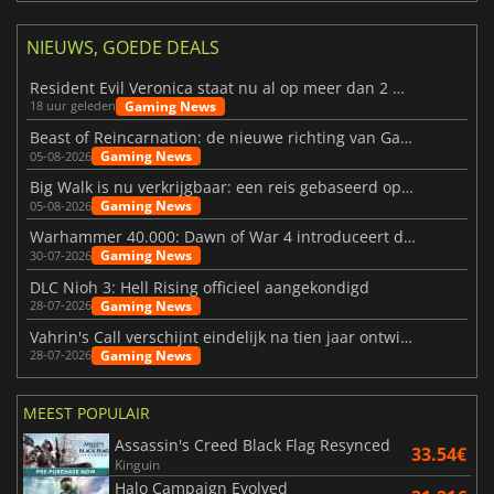
NIEUWS, GOEDE DEALS
Resident Evil Veronica staat nu al op meer dan 2 miljoen verlanglijstjes
Gaming News
18 uur geleden
Beast of Reincarnation: de nieuwe richting van Game Freak
Gaming News
05-08-2026
Big Walk is nu verkrijgbaar: een reis gebaseerd op vriendschap
Gaming News
05-08-2026
Warhammer 40.000: Dawn of War 4 introduceert de Necron-factie
Gaming News
30-07-2026
DLC Nioh 3: Hell Rising officieel aangekondigd
Gaming News
28-07-2026
Vahrin's Call verschijnt eindelijk na tien jaar ontwikkeling
Gaming News
28-07-2026
MEEST POPULAIR
Assassin's Creed Black Flag Resynced
33.54€
Kinguin
Halo Campaign Evolved