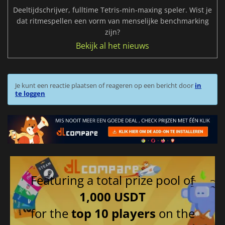
Deeltijdschrijver, fulltime Tetris-min-maxing speler. Wist je
dat ritmespellen een vorm van menselijke benchmarking
zijn?
Bekijk al het nieuws
Je kunt een reactie plaatsen of reageren op een bericht door
in
te loggen
Featuring a total prize pool of
1,000 USDT
for the
top 10 players
on the