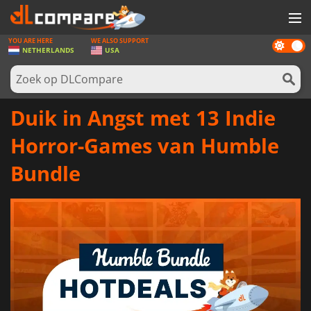
YOU ARE HERE
WE ALSO SUPPORT
Dark
SPELLEN
NETHERLANDS
USA
mode
GAME CARDS
SOFTWARE
Duik in Angst met 13 Indie
REWARDS
Horror-Games van Humble
NIEUWS
Bundle
LOG IN OF REGISTREER