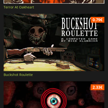
Terror At Oakheart
0.79€
Buckshot Roulette
2.33€