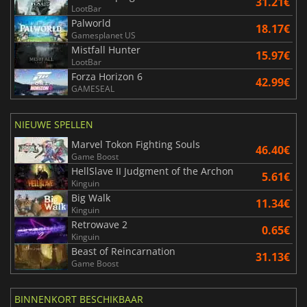
31.21€
LootBar
Palworld
18.17€
Gamesplanet US
Mistfall Hunter
15.97€
LootBar
Forza Horizon 6
42.99€
GAMESEAL
NIEUWE SPELLEN
Marvel Tokon Fighting Souls
46.40€
Game Boost
HellSlave II Judgment of the Archon
5.61€
Kinguin
Big Walk
11.34€
Kinguin
Retrowave 2
0.65€
Kinguin
Beast of Reincarnation
31.13€
Game Boost
BINNENKORT BESCHIKBAAR