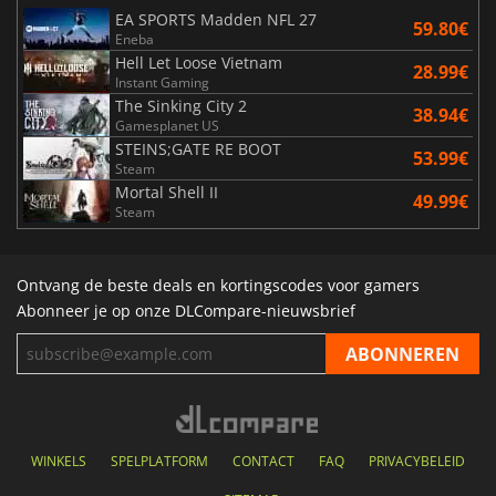
EA SPORTS Madden NFL 27
59.80€
Eneba
Hell Let Loose Vietnam
28.99€
Instant Gaming
The Sinking City 2
38.94€
Gamesplanet US
STEINS;GATE RE BOOT
53.99€
Steam
Mortal Shell II
49.99€
Steam
Ontvang de beste deals en kortingscodes voor gamers
Abonneer je op onze DLCompare-nieuwsbrief
WINKELS
SPELPLATFORM
CONTACT
FAQ
PRIVACYBELEID