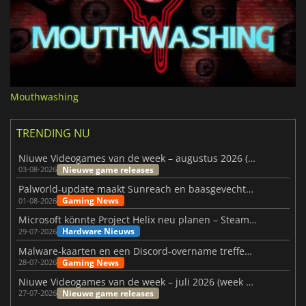
Mouthwashing
TRENDING NU
Niuwe Videogames van de week – augustus 2026 (week 32)
Nieuwe game releases
03-08-2026
Palworld-update maakt Sunreach en baasgevechten stabieler
Gaming News
01-08-2026
Microsoft könnte Project Helix neu planen – Steam-Support wackelt
Hardware Nieuws
29-07-2026
Malware-kaarten en een Discord-overname treffen Meccha Chameleon
Gaming News
28-07-2026
Niuwe Videogames van de week – juli 2026 (week 31)
Nieuwe game releases
27-07-2026