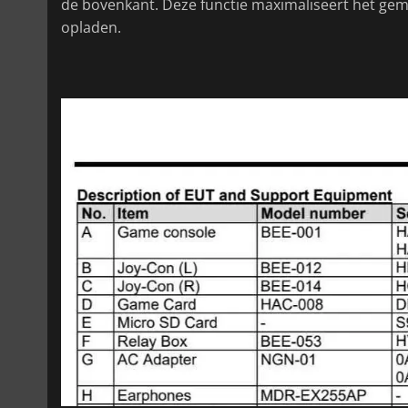
de bovenkant. Deze functie maximaliseert het gema
opladen.