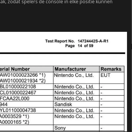
k, zodat spelers de console in elke positie kunnen