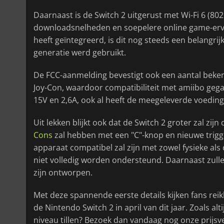
Daarnaast is de Switch 2 uitgerust met Wi-Fi 6 (8
downloadsnelheden en soepelere online game-ervar
heeft geïntegreerd, is dit nog steeds een belangrij
generatie werd gebruikt.
De FCC-aanmelding bevestigt ook een aantal bekend
Joy-Con, waardoor compatibiliteit met amiibo gega
15V en 2,6A, ook al heeft de meegeleverde voeding
Uit lekken blijkt ook dat de Switch 2 groter zal zi
Cons
zal hebben met een "C"-knop en nieuwe trigg
apparaat compatibel zal zijn met zowel fysieke als
niet volledig worden ondersteund. Daarnaast zullen
zijn ontworpen.
Met deze spannende eerste details kijken fans reik
de Nintendo Switch 2 in april van dit jaar. Zoals a
niveau tillen? Bezoek dan vandaag nog onze prijsv