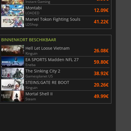
Instant Gaming
Montabi
12.09€
LOADED
Marvel Tokon Fighting Souls
41.22€
LDShop
BINNENKORT BESCHIKBAAR
Hell Let Loose Vietnam
26.08€
Kinguin
EA SPORTS Madden NFL 27
59.80€
Eneba
The Sinking City 2
38.92€
Gamesplanet US
STEINS;GATE RE BOOT
20.26€
Kinguin
Mortal Shell II
49.99€
Steam