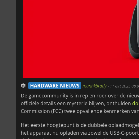
HARDWARE NIEUWS
manhkbrady
-
11 mrt 2025 08:
De gamecommunity is in rep en roer over de nieu
officiële details een mysterie blijven, onthulden
do
Commission (FCC) twee opvallende kenmerken van 
Het eerste hoogtepunt is de dubbele oplaadmogeli
het apparaat nu opladen via zowel de USB-C-poor