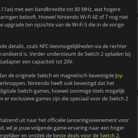
02.11ax) met een bandbreedte tot 80 MHz, wat hogere
ingen belooft. Hoewel Nintendo Wi-Fi 6E of 7 nog niet
ke upgrade ten opzichte van de Wi-Fi 5 die in de vorige
e details, zoals NFC-leesmogelijkheden via de rechter
randeerd is. Verder ondersteunt de Switch 2 opladen bij
sadapter een capaciteit tot 20V.
jn dan de originele Switch en magnetisch bevestigde
Joy-
erknoppen. Nintendo heeft ook bevestigd dat het
 digitale Switch-games, hoewel sommige titels mogelijk
 er exclusieve games zijn die speciaal voor de Switch 2
halzend uit naar het officiële lanceringsevenement voor
ltijd, wil je jouw volgende game-ervaring naar een hoger
ergelijker en ontdek de
beste deals voor de Switch 2
.