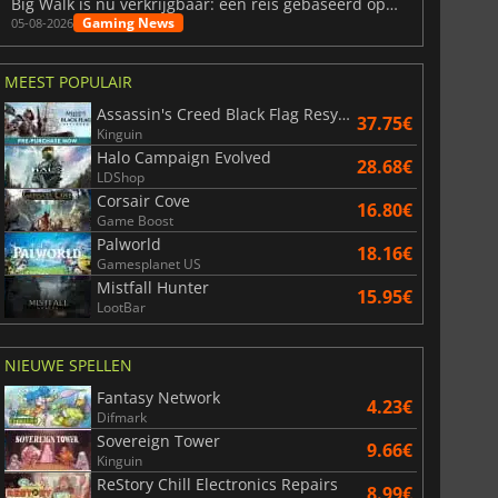
Big Walk is nu verkrijgbaar: een reis gebaseerd op vriendschap
Gaming News
05-08-2026
MEEST POPULAIR
Assassin's Creed Black Flag Resynced
37.75€
Kinguin
Halo Campaign Evolved
28.68€
LDShop
Corsair Cove
16.80€
Game Boost
Palworld
18.16€
Gamesplanet US
Mistfall Hunter
15.95€
LootBar
NIEUWE SPELLEN
Fantasy Network
4.23€
Difmark
Sovereign Tower
9.66€
Kinguin
ReStory Chill Electronics Repairs
8.99€