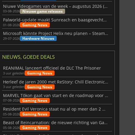
Niuwe Videogames van de week – augustus 2026 (week 32)
Nieuwe game releases
03-08-2026
Palworld-update maakt Sunreach en baasgevechten stabieler
Gaming News
01-08-2026
Microsoft könnte Project Helix neu planen – Steam-Support wackelt
Hardware Nieuws
29-07-2026
NIEUWS, GOEDE DEALS
REANIMAL lanceert officieel de DLC The Prisoner
Gaming News
3 uur geleden
Herleef de jaren 2000 met ReStory: Chill Electronics Repairs
Gaming News
3 uur geleden
MARVEL Tōkon gaat van start en de roadmap voor jaar 1 is bekendgemaakt
Gaming News
07-08-2026
Resident Evil Veronica staat nu al op meer dan 2 miljoen verlanglijstjes
Gaming News
05-08-2026
Beast of Reincarnation: de nieuwe richting van Game Freak
Gaming News
05-08-2026