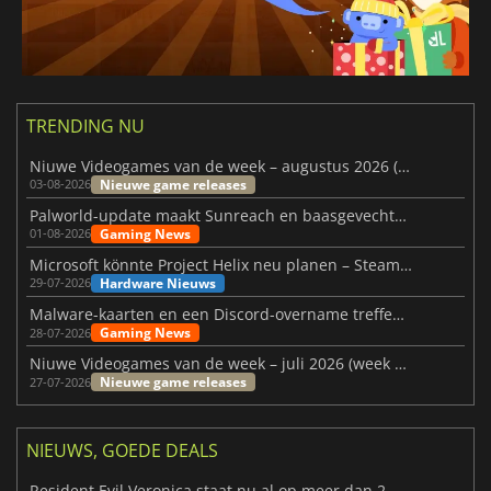
TRENDING NU
Niuwe Videogames van de week – augustus 2026 (week 32)
Nieuwe game releases
03-08-2026
Palworld-update maakt Sunreach en baasgevechten stabieler
Gaming News
01-08-2026
Microsoft könnte Project Helix neu planen – Steam-Support wackelt
Hardware Nieuws
29-07-2026
Malware-kaarten en een Discord-overname treffen Meccha Chameleon
Gaming News
28-07-2026
Niuwe Videogames van de week – juli 2026 (week 31)
Nieuwe game releases
27-07-2026
NIEUWS, GOEDE DEALS
Resident Evil Veronica staat nu al op meer dan 2 miljoen verlanglijstjes