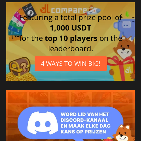
Featuring a total prize pool of
1,000 USDT
for the
top 10 players
on the
leaderboard.
4 WAYS TO WIN BIG!