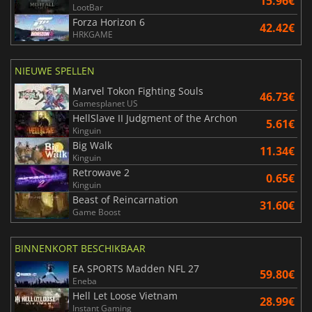
15.96€
LootBar
Forza Horizon 6
42.42€
HRKGAME
NIEUWE SPELLEN
Marvel Tokon Fighting Souls
46.73€
Gamesplanet US
HellSlave II Judgment of the Archon
5.61€
Kinguin
Big Walk
11.34€
Kinguin
Retrowave 2
0.65€
Kinguin
Beast of Reincarnation
31.60€
Game Boost
BINNENKORT BESCHIKBAAR
EA SPORTS Madden NFL 27
59.80€
Eneba
Hell Let Loose Vietnam
28.99€
Instant Gaming