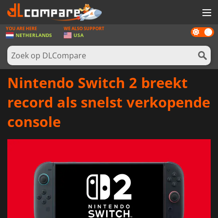
YOU ARE HERE
WE ALSO SUPPORT
Dark
SPELLEN
NETHERLANDS
USA
mode
GAME CARDS
SOFTWARE
Nintendo Switch 2 breekt
REWARDS
record als snelst verkopende
NIEUWS
console
LOG IN OF REGISTREER