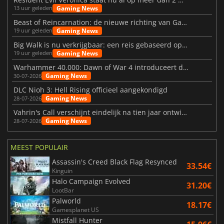
Gaming News
13 uur geleden
Beast of Reincarnation: de nieuwe richting van Game Freak
Gaming News
19 uur geleden
Big Walk is nu verkrijgbaar: een reis gebaseerd op vriendschap
Gaming News
19 uur geleden
Warhammer 40.000: Dawn of War 4 introduceert de Necron-factie
Gaming News
30-07-2026
DLC Nioh 3: Hell Rising officieel aangekondigd
Gaming News
28-07-2026
Vahrin's Call verschijnt eindelijk na tien jaar ontwikkeling
Gaming News
28-07-2026
MEEST POPULAIR
Assassin's Creed Black Flag Resynced
33.54€
Kinguin
Halo Campaign Evolved
31.20€
LootBar
Palworld
18.17€
Gamesplanet US
Mistfall Hunter