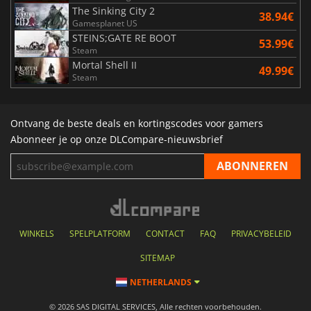
The Sinking City 2
38.94€
Gamesplanet US
STEINS;GATE RE BOOT
53.99€
Steam
Mortal Shell II
49.99€
Steam
Ontvang de beste deals en kortingscodes voor gamers
Abonneer je op onze DLCompare-nieuwsbrief
WINKELS
SPELPLATFORM
CONTACT
FAQ
PRIVACYBELEID
SITEMAP
NETHERLANDS
© 2026 SAS DIGITAL SERVICES, Alle rechten voorbehouden.