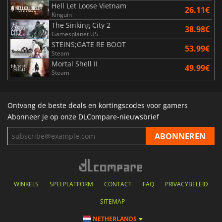
Hell Let Loose Vietnam
26.11€
Kinguin
The Sinking City 2
38.98€
Gamesplanet US
STEINS;GATE RE BOOT
53.99€
Steam
Mortal Shell II
49.99€
Steam
Ontvang de beste deals en kortingscodes voor gamers
Abonneer je op onze DLCompare-nieuwsbrief
WINKELS
SPELPLATFORM
CONTACT
FAQ
PRIVACYBELEID
SITEMAP
NETHERLANDS