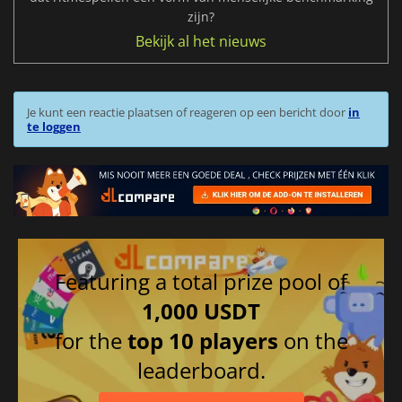
zijn?
Bekijk al het nieuws
Je kunt een reactie plaatsen of reageren op een bericht door
in
te loggen
Featuring a total prize pool of
1,000 USDT
for the
top 10 players
on the
leaderboard.