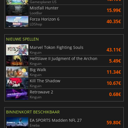
Gamesplanet US
Mistfall Hunter
15.99€
LootBar
Forza Horizon 6
40.35€
LDShop
NIEUWE SPELLEN
Marvel Tokon Fighting Souls
43.11€
Kinguin
HellSlave II Judgment of the Archon
5.49€
Kinguin
Big Walk
11.34€
Kinguin
Kill The Shadow
10.67€
Kinguin
Retrowave 2
0.68€
Kinguin
BINNENKORT BESCHIKBAAR
EA SPORTS Madden NFL 27
59.80€
Eneba