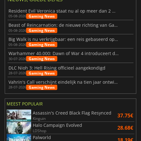
Resident Evil Veronica staat nu al op meer dan 2 miljoen verlanglijstjes
Gaming News
05-08-2026
Beast of Reincarnation: de nieuwe richting van Game Freak
Gaming News
05-08-2026
Big Walk is nu verkrijgbaar: een reis gebaseerd op vriendschap
Gaming News
05-08-2026
Warhammer 40.000: Dawn of War 4 introduceert de Necron-factie
Gaming News
30-07-2026
DLC Nioh 3: Hell Rising officieel aangekondigd
Gaming News
28-07-2026
Vahrin's Call verschijnt eindelijk na tien jaar ontwikkeling
Gaming News
28-07-2026
MEEST POPULAIR
Assassin's Creed Black Flag Resynced
37.75€
Kinguin
Halo Campaign Evolved
28.68€
LDShop
Palworld
18.19€