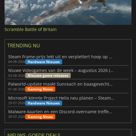
Scramble Battle of Britain
TRENDING NU
Steam Frame-prijs lekt uit en verplettert hoop op betaalbare VR
Hardware Nieuws
04-08-2026
Niuwe Videogames van de week – augustus 2026 (week 32)
Nieuwe game releases
03-08-2026
Palworld-update maakt Sunreach en baasgevechten stabieler
Gaming News
01-08-2026
Microsoft könnte Project Helix neu planen – Steam-Support wackelt
Hardware Nieuws
29-07-2026
Malware-kaarten en een Discord-overname treffen Meccha Chameleon
Gaming News
28-07-2026
NIEUWS, GOEDE DEALS