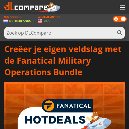
YOU ARE HERE
WE ALSO SUPPORT
Dark
SPELLEN
NETHERLANDS
USA
mode
GAME CARDS
SOFTWARE
Creëer je eigen veldslag met
REWARDS
de Fanatical Military
NIEUWS
Operations Bundle
LOG IN OF REGISTREER