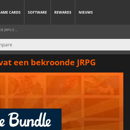
GAME CARDS
SOFTWARE
REWARDS
NIEUWS
 JRPG E ...
evat een bekroonde JRPG