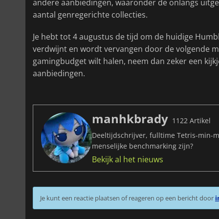
andere aanbiedingen, waaronder de onlangs uitg
aantal genregerichte collecties.
Je hebt tot 4 augustus de tijd om de huidige Humbl
verdwijnt en wordt vervangen door de volgende maand
gamingbudget wilt halen, neem dan zeker een kijk
aanbiedingen.
manhkbrady
1122 Artikel
Deeltijdschrijver, fulltime Tetris-min-
menselijke benchmarking zijn?
Bekijk al het nieuws
Je kunt een reactie plaatsen of reageren op een bericht door
i