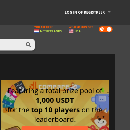
LOG IN OF REGISTREER
YOU ARE HERE
WE ALSO SUPPORT
Dark
NETHERLANDS
USA
mode
Featuring a total prize pool of
1,000 USDT
for the
top 10 players
on the
leaderboard.