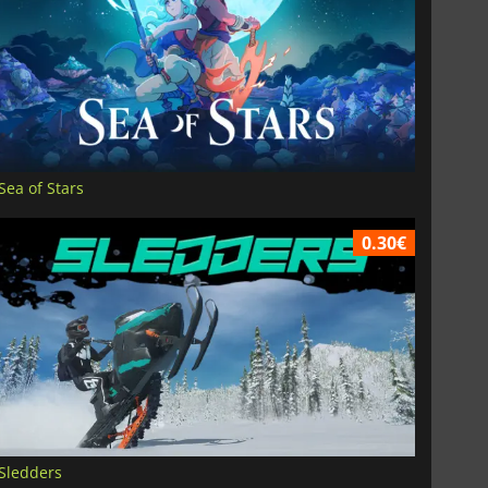
Sea of Stars
0.30€
Sledders