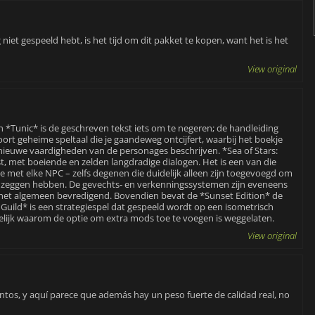
 niet gespeeld hebt, is het tijd om dit pakket te kopen, want het is het
View original
n *Tunic* is de geschreven tekst iets om te negeren; de handleiding
oort geheime speltaal die je gaandeweg ontcijfert, waarbij het boekje
ieuwe vaardigheden van de personages beschrijven. *Sea of ​​​​Stars:
st, met boeiende en zelden langdradige dialogen. Het is een van die
ie met elke NPC – zelfs degenen die duidelijk alleen zijn toegevoegd om
e zeggen hebben. De gevechts- en verkenningssystemen zijn eveneens
 het algemeen bevredigend. Bovendien bevat de *Sunset Edition* de
uild* is een strategiespel dat gespeeld wordt op een isometrisch
rijpelijk waarom de optie om extra mods toe te voegen is weggelaten.
View original
ntos, y aquí parece que además hay un peso fuerte de calidad real, no