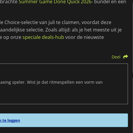
ebrachte
Summer Game Done Quick 2026-
bundel en een
e Choice-selectie van juli te claimen, voordat deze
elijkse selectie. Zoals altijd: als je het meeste uit je
je op onze
speciale deals-hub
voor de nieuwste
Deel
maxing speler. Wist je dat ritmespellen een vorm van
n te loggen