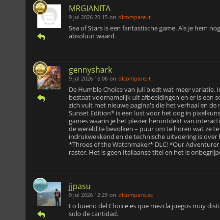
MRGIANITA
9 jul 2026 20:15
on
dlcompare.it
Sea of Stars is een fantastische game. Als je hem nog
absoluut waard.
gennyshark
9 jul 2026 16:06
on
dlcompare.it
De Humble Choice van juli biedt wat meer variatie. I
bestaat voornamelijk uit afbeeldingen en er is een s
zich vult met nieuwe pagina's die het verhaal en de n
Sunset Edition* is een lust voor het oog in pixelkun
games waarin je het plezier herontdekt van interact
de wereld te bevolken – puur om te horen wat ze t
indrukwekkend en de technische uitvoering is over
*Throes of the Watchmaker* DLC! *Our Adventurer G
raster. Het is geen Italiaanse titel en het is onbeg
jjpasu
9 jul 2026 12:29
on
dlcompare.es
Lo bueno del Choice es que mezcla juegos muy disti
solo de cantidad.