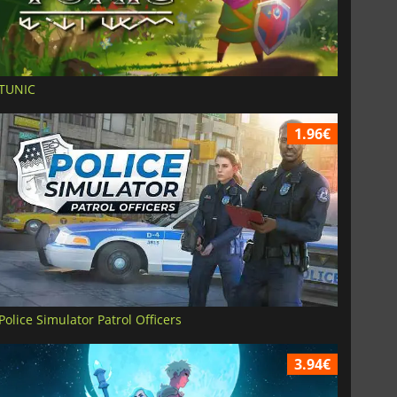
TUNIC
1.96€
Police Simulator Patrol Officers
3.94€