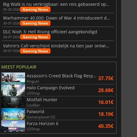
Big Walk is nu verkrijgbaar: een reis gebaseerd op vriendschap
Gaming News
05-08-2026
Warhammer 40.000: Dawn of War 4 introduceert de Necron-factie
Gaming News
30-07-2026
DLC Nioh 3: Hell Rising officieel aangekondigd
Gaming News
28-07-2026
Vahrin's Call verschijnt eindelijk na tien jaar ontwikkeling
Gaming News
28-07-2026
MEEST POPULAIR
Assassin's Creed Black Flag Resynced
37.75€
Kinguin
Halo Campaign Evolved
28.68€
LDShop
Mistfall Hunter
16.01€
LootBar
Palworld
18.19€
Gamesplanet US
Forza Horizon 6
40.35€
LDShop