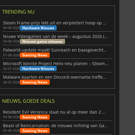
TRENDING NU
Steam Frame-prijs lekt uit en verplettert hoop op betaalbare VR
Hardware Nieuws
04-08-2026
Niuwe Videogames van de week – augustus 2026 (week 32)
Nieuwe game releases
03-08-2026
Palworld-update maakt Sunreach en baasgevechten stabieler
Gaming News
01-08-2026
Microsoft könnte Project Helix neu planen – Steam-Support wackelt
Hardware Nieuws
29-07-2026
Malware-kaarten en een Discord-overname treffen Meccha Chameleon
Gaming News
28-07-2026
NIEUWS, GOEDE DEALS
Resident Evil Veronica staat nu al op meer dan 2 miljoen verlanglijstjes
Gaming News
05-08-2026
Beast of Reincarnation: de nieuwe richting van Game Freak
Gaming News
05-08-2026