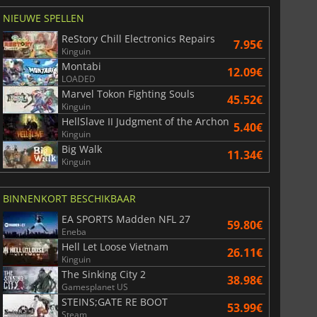
NIEUWE SPELLEN
ReStory Chill Electronics Repairs
7.95€
Kinguin
Montabi
12.09€
LOADED
Marvel Tokon Fighting Souls
45.52€
Kinguin
HellSlave II Judgment of the Archon
5.40€
Kinguin
Big Walk
11.34€
Kinguin
BINNENKORT BESCHIKBAAR
EA SPORTS Madden NFL 27
59.80€
Eneba
Hell Let Loose Vietnam
26.11€
Kinguin
The Sinking City 2
38.98€
Gamesplanet US
STEINS;GATE RE BOOT
53.99€
Steam