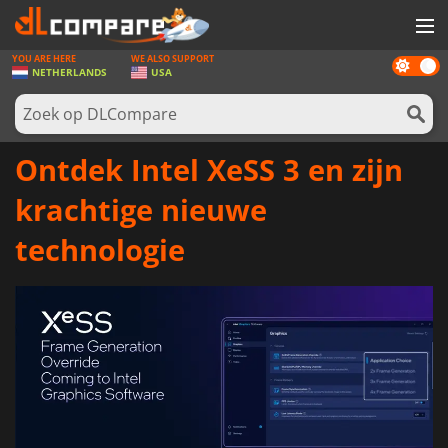
YOU ARE HERE
WE ALSO SUPPORT
Dark
SPELLEN
NETHERLANDS
USA
mode
GAME CARDS
SOFTWARE
Ontdek Intel XeSS 3 en zijn
REWARDS
krachtige nieuwe
NIEUWS
technologie
LOG IN OF REGISTREER