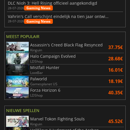
DLC Nioh 3: Hell Rising officieel aangekondigd
Gaming News
28-07-2026
Vahrin's Call verschijnt eindelijk na tien jaar ontwikkeling
Gaming News
28-07-2026
MEEST POPULAIR
Assassin's Creed Black Flag Resynced
37.75€
Kinguin
Halo Campaign Evolved
28.68€
LDShop
Mistfall Hunter
16.01€
LootBar
Palworld
18.19€
Gamesplanet US
Forza Horizon 6
40.35€
LDShop
NIEUWE SPELLEN
Marvel Tokon Fighting Souls
45.52€
Kinguin