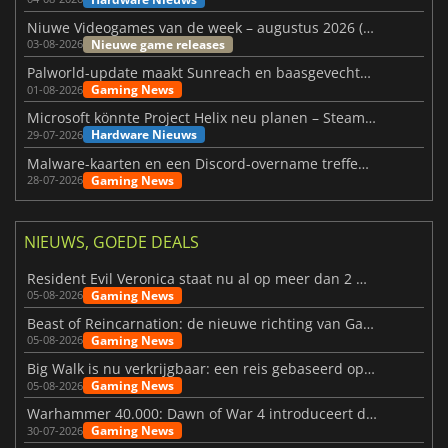
Niuwe Videogames van de week – augustus 2026 (week 32)
Nieuwe game releases
03-08-2026
Palworld-update maakt Sunreach en baasgevechten stabieler
Gaming News
01-08-2026
Microsoft könnte Project Helix neu planen – Steam-Support wackelt
Hardware Nieuws
29-07-2026
Malware-kaarten en een Discord-overname treffen Meccha Chameleon
Gaming News
28-07-2026
NIEUWS, GOEDE DEALS
Resident Evil Veronica staat nu al op meer dan 2 miljoen verlanglijstjes
Gaming News
05-08-2026
Beast of Reincarnation: de nieuwe richting van Game Freak
Gaming News
05-08-2026
Big Walk is nu verkrijgbaar: een reis gebaseerd op vriendschap
Gaming News
05-08-2026
Warhammer 40.000: Dawn of War 4 introduceert de Necron-factie
Gaming News
30-07-2026