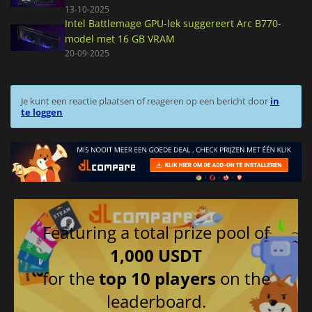
13-10-2025
Intel Battlemage GPU-lek suggereert Arc B770-
model met 16 GB VRAM
20-09-2025
Je kunt een reactie plaatsen of reageren op een bericht door
in
te loggen
Featuring a total prize pool of
1,000 USDT
for the
top 10 players
on the
leaderboard.