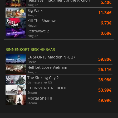
HellSlave II Judgment of the Archon
5.40€
Kinguin
Big Walk
11.34€
Kinguin
Kill The Shadow
6.73€
Kinguin
Retrowave 2
0.68€
Kinguin
BINNENKORT BESCHIKBAAR
EA SPORTS Madden NFL 27
59.80€
Eneba
Hell Let Loose Vietnam
26.11€
Kinguin
The Sinking City 2
38.98€
Gamesplanet US
STEINS;GATE RE BOOT
53.99€
Steam
Mortal Shell II
49.99€
Steam