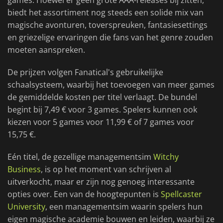
games. Hoewel er geen grote AAA-releases bij zitten,
biedt het assortiment nog steeds een solide mix van
magische avonturen, toverspreuken, fantasiesettings
en griezelige ervaringen die fans van het genre zouden
moeten aanspreken.
De prijzen volgen Fanatical's gebruikelijke
schaalsysteem, waarbij het toevoegen van meer games
de gemiddelde kosten per titel verlaagt. De bundel
begint bij 7,49 € voor 3 games. Spelers kunnen ook
kiezen voor 5 games voor 11,99 € of 7 games voor
15,75 €.
Eén titel, de gezellige managementsim
Witchy
Business
, is op het moment van schrijven al
uitverkocht, maar er zijn nog genoeg interessante
opties over. Een van de hoogtepunten is
Spellcaster
University
, een managementsim waarin spelers hun
eigen magische academie bouwen en leiden, waarbij ze