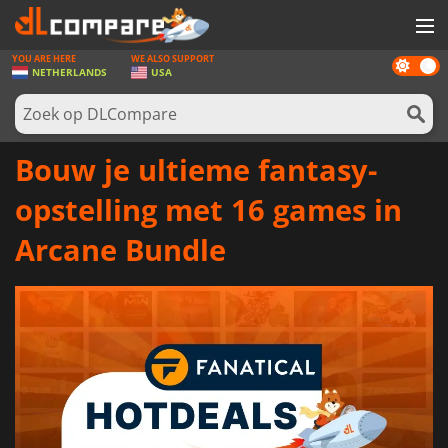
YOU ARE HERE
WE ALSO SUPPORT
Dark
SPELLEN
NETHERLANDS
USA
mode
GAME CARDS
SOFTWARE
Bouw je ultieme fantasy-
REWARDS
opstelling met 16 games in
NIEUWS
Arcane Bundle
LOG IN OF REGISTREER