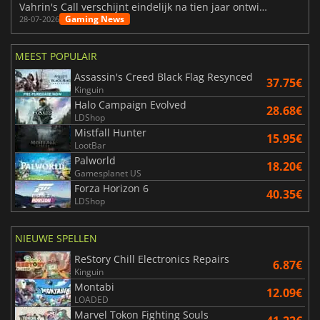
Vahrin's Call verschijnt eindelijk na tien jaar ontwikkeling
Gaming News
28-07-2026
MEEST POPULAIR
Assassin's Creed Black Flag Resynced
37.75€
Kinguin
Halo Campaign Evolved
28.68€
LDShop
Mistfall Hunter
15.95€
LootBar
Palworld
18.20€
Gamesplanet US
Forza Horizon 6
40.35€
LDShop
NIEUWE SPELLEN
ReStory Chill Electronics Repairs
6.87€
Kinguin
Montabi
12.09€
LOADED
Marvel Tokon Fighting Souls