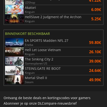
41.22€
LDShop
Akatori
6.09€
Kinguin
HellSlave 2 Judgment of the Archon
5.25€
Kinguin
BINNENKORT BESCHIKBAAR
EA SPORTS Madden NFL 27
59.80€
Eneba
Hell Let Loose Vietnam
26.10€
Kinguin
The Sinking City 2
39.00€
Gamesplanet US
STEINS;GATE RE BOOT
24.64€
Kinguin
Mortal Shell II
49.99€
Steam
Ontvang de beste deals en kortingscodes voor gamers
Abonneer je op onze DLCompare-nieuwsbrief