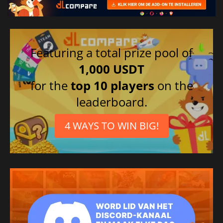
Featuring a total prize pool of
1,000 USDT
for the
top 10 players
on the
leaderboard.
4 WAYS TO WIN BIG!