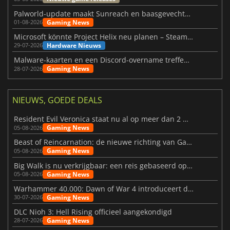
Palworld-update maakt Sunreach en baasgevechten stabieler
Gaming News
01-08-2026
Microsoft könnte Project Helix neu planen – Steam-Support wackelt
Hardware Nieuws
29-07-2026
Malware-kaarten en een Discord-overname treffen Meccha Chameleon
Gaming News
28-07-2026
NIEUWS, GOEDE DEALS
Resident Evil Veronica staat nu al op meer dan 2 miljoen verlanglijstjes
Gaming News
05-08-2026
Beast of Reincarnation: de nieuwe richting van Game Freak
Gaming News
05-08-2026
Big Walk is nu verkrijgbaar: een reis gebaseerd op vriendschap
Gaming News
05-08-2026
Warhammer 40.000: Dawn of War 4 introduceert de Necron-factie
Gaming News
30-07-2026
DLC Nioh 3: Hell Rising officieel aangekondigd
Gaming News
28-07-2026