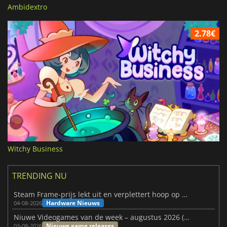
Ambidextro
2.78€
Witchy Business
TRENDING NU
Steam Frame-prijs lekt uit en verplettert hoop op betaalbare VR
Hardware Nieuws
04-08-2026
Niuwe Videogames van de week – augustus 2026 (week 32)
Nieuwe game releases
03-08-2026