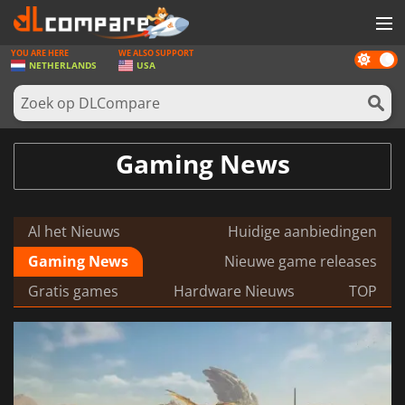
YOU ARE HERE
WE ALSO SUPPORT
Dark
SPELLEN
NETHERLANDS
USA
mode
GAME CARDS
SOFTWARE
Gaming News
REWARDS
NIEUWS
Al het Nieuws
Huidige aanbiedingen
LOG IN OF REGISTREER
Gaming News
Nieuwe game releases
Gratis games
Hardware Nieuws
TOP