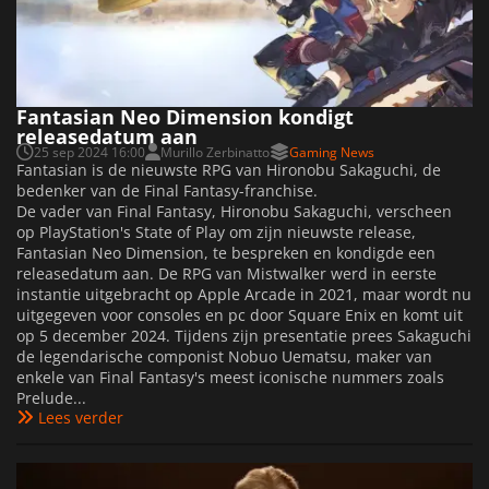
Fantasian Neo Dimension kondigt
releasedatum aan
25 sep 2024 16:00
Murillo Zerbinatto
Gaming News
Fantasian is de nieuwste RPG van Hironobu Sakaguchi, de
bedenker van de Final Fantasy-franchise.
De vader van Final Fantasy, Hironobu Sakaguchi, verscheen
op PlayStation's State of Play om zijn nieuwste release,
Fantasian Neo Dimension, te bespreken en kondigde een
releasedatum aan. De RPG van Mistwalker werd in eerste
instantie uitgebracht op Apple Arcade in 2021, maar wordt nu
uitgegeven voor consoles en pc door Square Enix en komt uit
op 5 december 2024. Tijdens zijn presentatie prees Sakaguchi
de legendarische componist Nobuo Uematsu, maker van
enkele van Final Fantasy's meest iconische nummers zoals
Prelude...
Lees verder