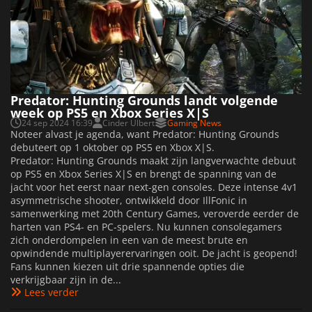
Predator: Hunting Grounds landt volgende
week op PS5 en Xbox Series X|S
24 sep 2024 16:39
Cinder Ulbert
Gaming News
Noteer alvast je agenda, want Predator: Hunting Grounds
debuteert op 1 oktober op PS5 en Xbox X|S.
Predator: Hunting Grounds maakt zijn langverwachte debuut
op PS5 en Xbox Series X|S en brengt de spanning van de
jacht voor het eerst naar next-gen consoles. Deze intense 4v1
asymmetrische shooter, ontwikkeld door IllFonic in
samenwerking met 20th Century Games, veroverde eerder de
harten van PS4- en PC-spelers. Nu kunnen consolegamers
zich onderdompelen in een van de meest brute en
opwindende multiplayerervaringen ooit. De jacht is geopend!
Fans kunnen kiezen uit drie spannende opties die
verkrijgbaar zijn in de...
Lees verder