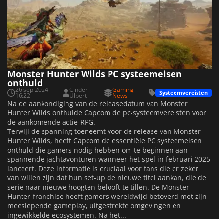
Monster Hunter Wilds PC systeemeisen
onthuld
26 sep 2024
Cinder
Gaming
Systeemvereisten
16:22
Ulbert
News
Na de aankondiging van de releasedatum van Monster
Hunter Wilds onthulde Capcom de pc-systeemvereisten voor
de aankomende actie-RPG.
Terwijl de spanning toeneemt voor de release van Monster
Hunter Wilds, heeft Capcom de essentiële PC systeemeisen
onthuld die gamers nodig hebben om te beginnen aan
spannende jachtavonturen wanneer het spel in februari 2025
lanceert. Deze informatie is cruciaal voor fans die er zeker
van willen zijn dat hun set-up de nieuwe titel aankan, die de
serie naar nieuwe hoogten belooft te tillen. De Monster
Hunter-franchise heeft gamers wereldwijd betoverd met zijn
meeslepende gameplay, uitgestrekte omgevingen en
ingewikkelde ecosystemen. Na het...