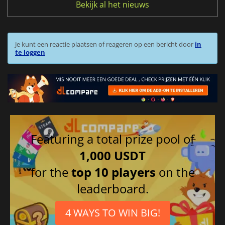
Bekijk al het nieuws
Je kunt een reactie plaatsen of reageren op een bericht door
in
te loggen
Featuring a total prize pool of
1,000 USDT
for the
top 10 players
on the
leaderboard.
4 WAYS TO WIN BIG!