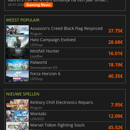
Gaming News
28-07-2026
MEEST POPULAIR
Assassin's Creed Black Flag Resynced
37.75€
Kinguin
Halo Campaign Evolved
28.68€
LDShop
Mistfall Hunter
16.01€
LootBar
Palworld
18.19€
Gamesplanet US
Forza Horizon 6
40.35€
LDShop
NIEUWE SPELLEN
ReStory Chill Electronics Repairs
7.95€
Kinguin
Montabi
12.09€
LOADED
Marvel Tokon Fighting Souls
45.52€