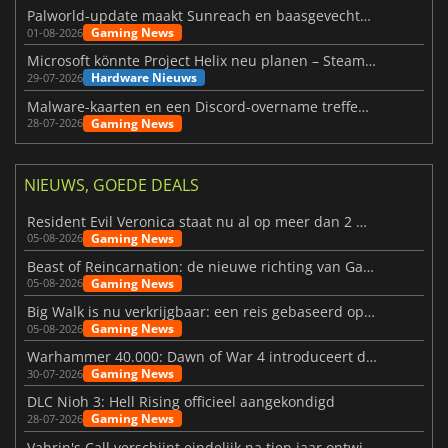
Palworld-update maakt Sunreach en baasgevechten stabieler
Gaming News
01-08-2026
Microsoft könnte Project Helix neu planen – Steam-Support wackelt
Hardware Nieuws
29-07-2026
Malware-kaarten en een Discord-overname treffen Meccha Chameleon
Gaming News
28-07-2026
NIEUWS, GOEDE DEALS
Resident Evil Veronica staat nu al op meer dan 2 miljoen verlanglijstjes
Gaming News
05-08-2026
Beast of Reincarnation: de nieuwe richting van Game Freak
Gaming News
05-08-2026
Big Walk is nu verkrijgbaar: een reis gebaseerd op vriendschap
Gaming News
05-08-2026
Warhammer 40.000: Dawn of War 4 introduceert de Necron-factie
Gaming News
30-07-2026
DLC Nioh 3: Hell Rising officieel aangekondigd
Gaming News
28-07-2026
Vahrin's Call verschijnt eindelijk na tien jaar ontwikkeling