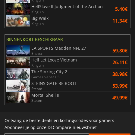
Kinguin
HellSlave II Judgment of the Archon
5.40€
Kinguin
Big Walk
11.34€
Kinguin
BINNENKORT BESCHIKBAAR
EA SPORTS Madden NFL 27
59.80€
Eneba
Hell Let Loose Vietnam
26.11€
Kinguin
The Sinking City 2
38.98€
Gamesplanet US
STEINS;GATE RE BOOT
53.99€
Steam
Mortal Shell II
49.99€
Steam
Ontvang de beste deals en kortingscodes voor gamers
Abonneer je op onze DLCompare-nieuwsbrief