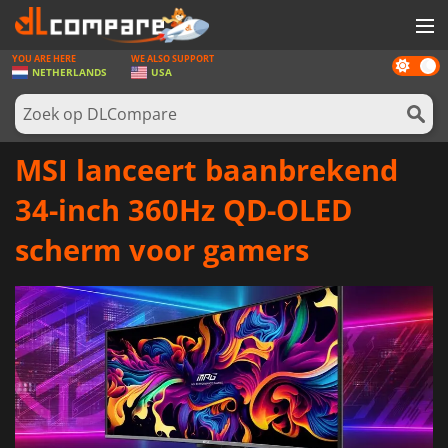
YOU ARE HERE
WE ALSO SUPPORT
Dark
SPELLEN
NETHERLANDS
USA
mode
GAME CARDS
SOFTWARE
MSI lanceert baanbrekend
REWARDS
34-inch 360Hz QD-OLED
NIEUWS
scherm voor gamers
LOG IN OF REGISTREER