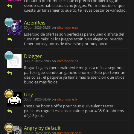
Lo bueno de Humble es que el precio completo sigue
siendo razonable para ocho juegos. Por menos de lo que
cuesta un lanzamiento suelto, te llevas bastante variedad.
AizenReis
30 jun 2026 09:35
on
dlcompare.es
Este tipo de ofertas son perfectas para quien disfruta del
“una run más”. Si los juegos están bien elegidos, puedes
tener horas y horas de diversión por muy poco.
Dlogger
30 jun 2026 09:08
on
dlcompare.es
Rogue Legacy (personalmente me gusta más la segunda
parte) sigue siendo un gancho enorme. Solo por tener un
clásico así, el paquete ya llama más la atención que otros
bundles más flojos.
Uny
30 jun 2026 08:49
on
dlcompare.fr
C’est une bonne offre pour ceux qui veulent tester
plusieurs roguelites sans se ruiner pour 4,35 € tu obtiens
déjà 3 jeux.
Angry by default
30 jun 2026 00:33
on
dlcompare.com