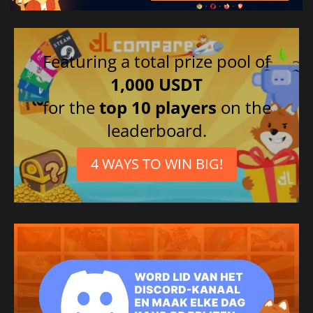
Featuring a total prize pool of
1,000 USDT
for the
top 10 players
on the
leaderboard.
4 WAYS TO WIN BIG!