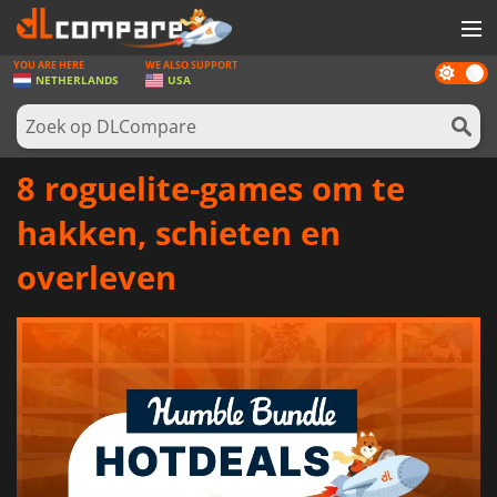
YOU ARE HERE
WE ALSO SUPPORT
Dark
SPELLEN
NETHERLANDS
USA
mode
GAME CARDS
SOFTWARE
8 roguelite-games om te
REWARDS
hakken, schieten en
NIEUWS
overleven
LOG IN OF REGISTREER