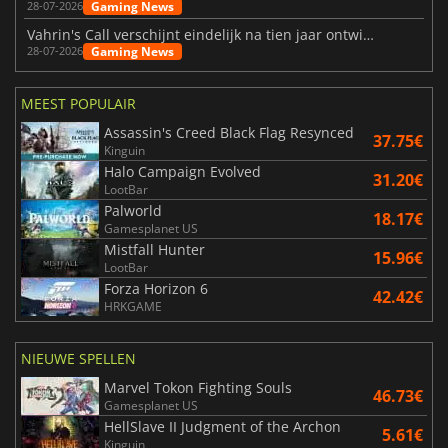
Gaming News
28-07-2026
Vahrin's Call verschijnt eindelijk na tien jaar ontwikkeling
Gaming News
28-07-2026
MEEST POPULAIR
Assassin's Creed Black Flag Resynced
37.75€
Kinguin
Halo Campaign Evolved
31.20€
LootBar
Palworld
18.17€
Gamesplanet US
Mistfall Hunter
15.96€
LootBar
Forza Horizon 6
42.42€
HRKGAME
NIEUWE SPELLEN
Marvel Tokon Fighting Souls
46.73€
Gamesplanet US
HellSlave II Judgment of the Archon
5.61€
Kinguin