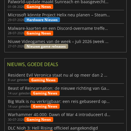
Palworld-update maakt Sunreach en baasgevechten stabieler
Gaming News
01-08-2026
Microsoft könnte Project Helix neu planen – Steam-Support wackelt
Hardware Nieuws
29-07-2026
Malware-kaarten en een Discord-overname treffen Meccha Chameleon
Gaming News
28-07-2026
Niuwe Videogames van de week – juli 2026 (week 31)
Nieuwe game releases
27-07-2026
NIEUWS, GOEDE DEALS
Resident Evil Veronica staat nu al op meer dan 2 miljoen verlanglijstjes
Gaming News
8 uur geleden
Beast of Reincarnation: de nieuwe richting van Game Freak
Gaming News
14 uur geleden
Big Walk is nu verkrijgbaar: een reis gebaseerd op vriendschap
Gaming News
14 uur geleden
Warhammer 40.000: Dawn of War 4 introduceert de Necron-factie
Gaming News
30-07-2026
DLC Nioh 3: Hell Rising officieel aangekondigd