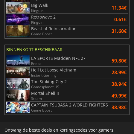
Big Walk
11.34€
Kinguin
Retrowave 2
0.61€
Kinguin
Beast of Reincarnation
31.60€
Game Boost
BINNENKORT BESCHIKBAAR
EA SPORTS Madden NFL 27
59.80€
Eneba
Hell Let Loose Vietnam
28.99€
Instant Gaming
The Sinking City 2
38.94€
Gamesplanet US
Mortal Shell II
49.99€
Steam
CAPTAIN TSUBASA 2 WORLD FIGHTERS
38.98€
Game Boost
Ontvang de beste deals en kortingscodes voor gamers