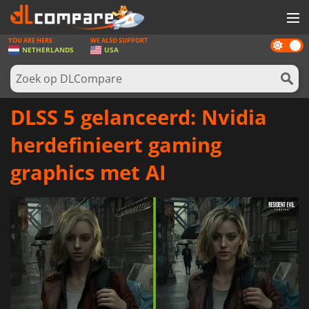
YOU ARE HERE
WE ALSO SUPPORT
Dark
SPELLEN
NETHERLANDS
USA
mode
GAME CARDS
SOFTWARE
DLSS 5 gelanceerd: Nvidia
REWARDS
herdefinieert gaming
NIEUWS
graphics met AI
LOG IN OF REGISTREER