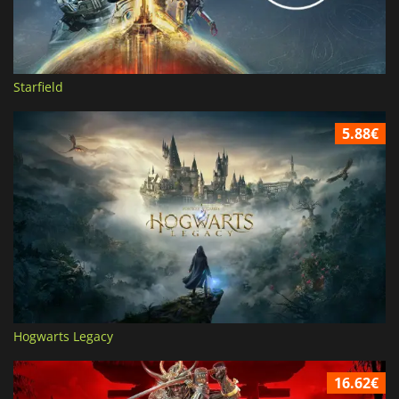
Starfield
5.88€
Hogwarts Legacy
16.62€