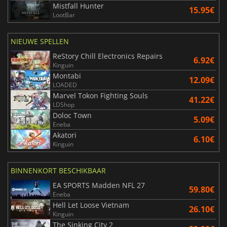
Mistfall Hunter
15.95€
LootBar
NIEUWE SPELLEN
ReStory Chill Electronics Repairs
6.92€
Kinguin
Montabi
12.09€
LOADED
Marvel Tokon Fighting Souls
41.22€
LDShop
Doloc Town
5.09€
Eneba
Akatori
6.10€
Kinguin
BINNENKORT BESCHIKBAAR
EA SPORTS Madden NFL 27
59.80€
Eneba
Hell Let Loose Vietnam
26.10€
Kinguin
The Sinking City 2