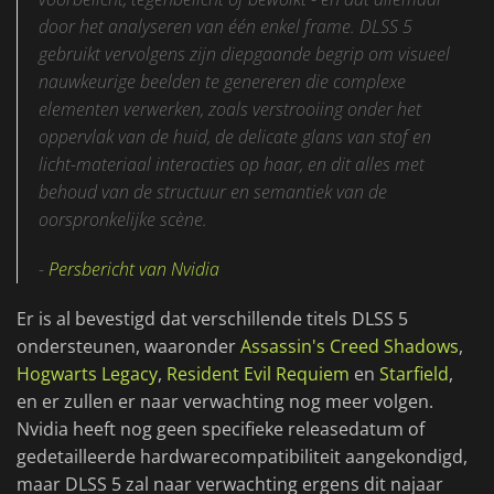
door het analyseren van één enkel frame. DLSS 5
gebruikt vervolgens zijn diepgaande begrip om visueel
nauwkeurige beelden te genereren die complexe
elementen verwerken, zoals verstrooiing onder het
oppervlak van de huid, de delicate glans van stof en
licht-materiaal interacties op haar, en dit alles met
behoud van de structuur en semantiek van de
oorspronkelijke scène.
-
Persbericht van Nvidia
Er is al bevestigd dat verschillende titels DLSS 5
ondersteunen, waaronder
Assassin's Creed Shadows
,
Hogwarts Legacy
,
Resident Evil Requiem
en
Starfield
,
en er zullen er naar verwachting nog meer volgen.
Nvidia heeft nog geen specifieke releasedatum of
gedetailleerde hardwarecompatibiliteit aangekondigd,
maar DLSS 5 zal naar verwachting ergens dit najaar