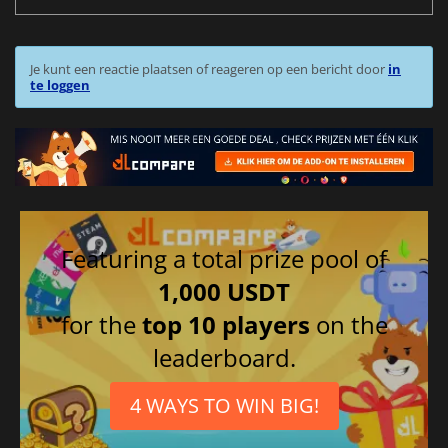
Je kunt een reactie plaatsen of reageren op een bericht door
in
te loggen
Featuring a total prize pool of
1,000 USDT
for the
top 10 players
on the
leaderboard.
4 WAYS TO WIN BIG!