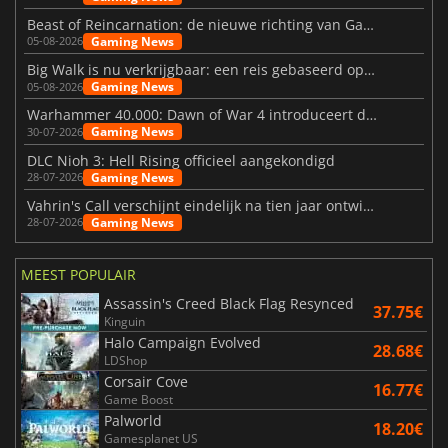
Beast of Reincarnation: de nieuwe richting van Game Freak
Gaming News
05-08-2026
Big Walk is nu verkrijgbaar: een reis gebaseerd op vriendschap
Gaming News
05-08-2026
Warhammer 40.000: Dawn of War 4 introduceert de Necron-factie
Gaming News
30-07-2026
DLC Nioh 3: Hell Rising officieel aangekondigd
Gaming News
28-07-2026
Vahrin's Call verschijnt eindelijk na tien jaar ontwikkeling
Gaming News
28-07-2026
MEEST POPULAIR
Assassin's Creed Black Flag Resynced
37.75€
Kinguin
Halo Campaign Evolved
28.68€
LDShop
Corsair Cove
16.77€
Game Boost
Palworld
18.20€
Gamesplanet US