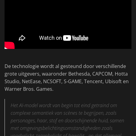
De technologie wordt al gesteund door verschillende
grote uitgevers, waaronder Bethesda, CAPCOM, Hotta
Studio, NetEase, NCSOFT, S-GAME, Tencent, Ubisoft en
Warner Bros. Games.
Het AI-model wordt van begin tot eind getraind om
complexe semantiek van scènes te begrijpen, zoals
personages, haar, stof en doorschijnende huid, samen
met omgevingsbelichtingsomstandigheden zoals
voorbelicht, tegenbelicht of bewolkt - en dat allemaal