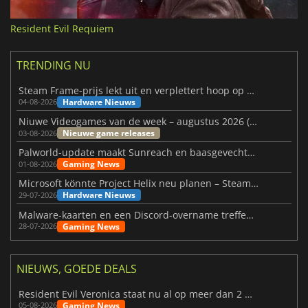
Resident Evil Requiem
TRENDING NU
Steam Frame-prijs lekt uit en verplettert hoop op betaalbare VR
Hardware Nieuws
04-08-2026
Niuwe Videogames van de week – augustus 2026 (week 32)
Nieuwe game releases
03-08-2026
Palworld-update maakt Sunreach en baasgevechten stabieler
Gaming News
01-08-2026
Microsoft könnte Project Helix neu planen – Steam-Support wackelt
Hardware Nieuws
29-07-2026
Malware-kaarten en een Discord-overname treffen Meccha Chameleon
Gaming News
28-07-2026
NIEUWS, GOEDE DEALS
Resident Evil Veronica staat nu al op meer dan 2 miljoen verlanglijstjes
Gaming News
05-08-2026