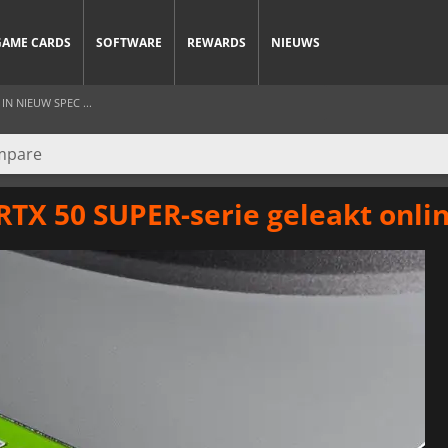
GAME CARDS
SOFTWARE
REWARDS
NIEUWS
IN NIEUW SPEC ...
RTX 50 SUPER-serie geleakt onli