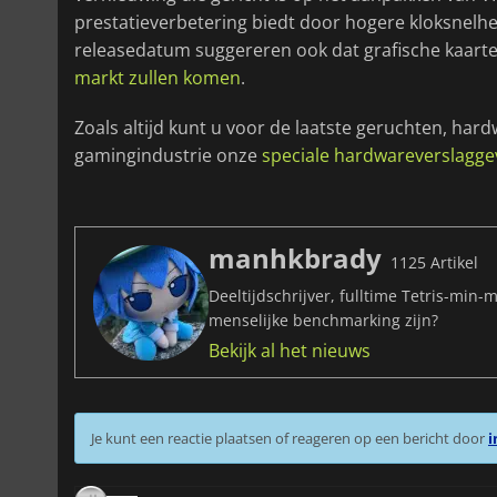
prestatieverbetering biedt door hogere kloksnel
releasedatum suggereren ook dat grafische kaarte
markt zullen komen
.
Zoals altijd kunt u voor de laatste geruchten, har
gamingindustrie onze
speciale hardwareverslagge
manhkbrady
1125 Artikel
Deeltijdschrijver, fulltime Tetris-min-
menselijke benchmarking zijn?
Bekijk al het nieuws
Je kunt een reactie plaatsen of reageren op een bericht door
i