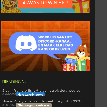
4 WAYS TO WIN BIG!
TRENDING NU
Steam Frame-prijs lekt uit en verplettert hoop op betaalbare VR
Hardware Nieuws
04-08-2026
Niuwe Videogames van de week – augustus 2026 (week 32)
Nieuwe game releases
03-08-2026