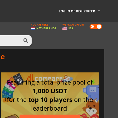
LOG IN OF REGISTREER
YOU ARE HERE
WE ALSO SUPPORT
Dark
NETHERLANDS
USA
mode
ne
Featuring a total prize pool of
1,000 USDT
for the
top 10 players
on the
leaderboard.