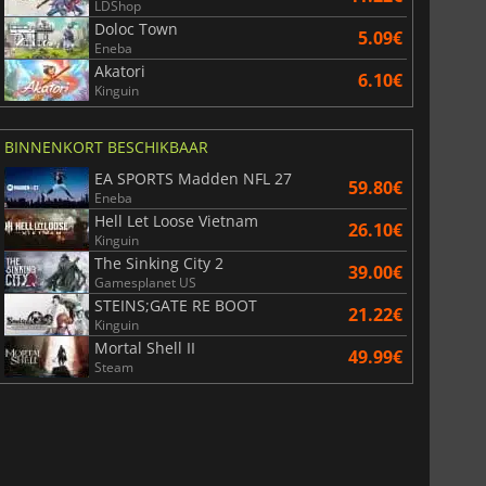
LDShop
Doloc Town
5.09€
Eneba
Akatori
6.10€
Kinguin
BINNENKORT BESCHIKBAAR
EA SPORTS Madden NFL 27
59.80€
Eneba
Hell Let Loose Vietnam
26.10€
Kinguin
The Sinking City 2
39.00€
Gamesplanet US
STEINS;GATE RE BOOT
21.22€
Kinguin
Mortal Shell II
49.99€
Steam