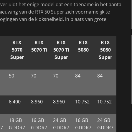
 verluidt het enige model dat een toename in het aantal
rnieuwing van de RTX 50 Super zich voornamelijk te
ingen van de kloksnelheid, in plaats van grote
RTX
RTX
RTX
RTX
RTX
0
5070
5070 Ti
5070 Ti
5080
5080
Super
Super
Super
50
70
70
84
84
6.400
8.960
8.960
10.752
10.752
18 GB
16 GB
24 GB
16 GB
24 GB
7
GDDR7
GDDR7
GDDR7
GDDR7
GDDR7