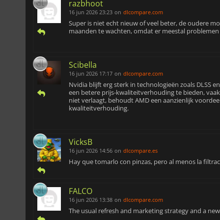
razbhoot
16 jun 2026 23:23
on
dlcompare.com
Super is niet echt nieuw of veel beter, de oudere m
maanden te wachten, omdat er meestal problemen z
Scibella
16 jun 2026 17:17
on
dlcompare.com
Nvidia blijft erg sterk in technologieën zoals DLSS e
een betere prijs-kwaliteitverhouding te bieden, vaak
niet verlaagt, behoudt AMD een aanzienlijk voordeel 
kwaliteitverhouding.
VicksB
16 jun 2026 14:56
on
dlcompare.es
Hay que tomarlo con pinzas, pero al menos la filtr
FALCO
16 jun 2026 13:38
on
dlcompare.com
The usual refresh and marketing strategy and a ne