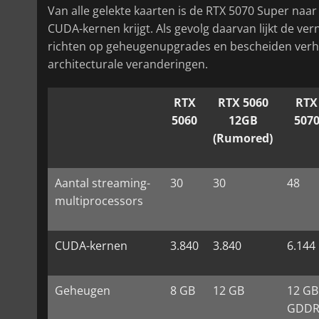
Van alle gelekte kaarten is de RTX 5070 Super naar
CUDA-kernen krijgt. Als gevolg daarvan lijkt de ve
richten op geheugenupgrades en bescheiden verhog
architecturale veranderingen.
RTX
RTX 5060
RTX
5060
12GB
507
(Rumored)
Aantal streaming-
30
30
48
multiprocessors
CUDA-kernen
3.840
3.840
6.144
Geheugen
8 GB
12 GB
12 GB
GDDR