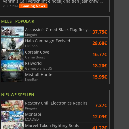
Vahrin's Call verschijnt eindelijk na tien jaar ontwikkeling
Gaming News
28-07-2026
MEEST POPULAIR
Assassin's Creed Black Flag Resynced
37.75€
Kinguin
Halo Campaign Evolved
28.68€
LDShop
Corsair Cove
16.77€
Game Boost
Palworld
18.20€
Gamesplanet US
Mistfall Hunter
15.95€
LootBar
NIEUWE SPELLEN
ReStory Chill Electronics Repairs
7.37€
Kinguin
Montabi
12.09€
LOADED
Marvel Tokon Fighting Souls
41.22€