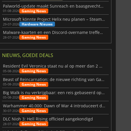
Palworld-update maakt Sunreach en baasgevechten stabieler
Gaming News
01-08-2026
Microsoft könnte Project Helix neu planen – Steam-Support wackelt
Hardware Nieuws
29-07-2026
Malware-kaarten en een Discord-overname treffen Meccha Chameleon
Gaming News
28-07-2026
NIEUWS, GOEDE DEALS
Resident Evil Veronica staat nu al op meer dan 2 miljoen verlanglijstjes
Gaming News
05-08-2026
Beast of Reincarnation: de nieuwe richting van Game Freak
Gaming News
05-08-2026
Big Walk is nu verkrijgbaar: een reis gebaseerd op vriendschap
Gaming News
05-08-2026
Warhammer 40.000: Dawn of War 4 introduceert de Necron-factie
Gaming News
30-07-2026
DLC Nioh 3: Hell Rising officieel aangekondigd
Gaming News
28-07-2026