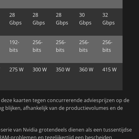
28
28
28
30
32
Gbps
Gbps
Gbps
Gbps
Gbps
192-
256-
256-
256-
256-
bits
bits
bits
bits
bits
W
275 W
300 W
350 W
360 W
415 W
dia deze kaarten tegen concurrerende adviesprijzen op de
g blijken, afhankelijk van de productievolumes en de
-serie van Nvidia grotendeels dienen als een tussentijdse
VRAM-problemen en tegelijkertijd een bescheiden