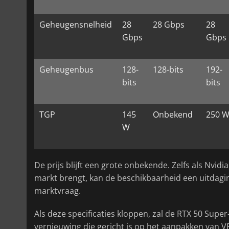
Geheugensnelheid
28
28 Gbps
28
Gbps
Gbps
Geheugenbus
128-
128-bits
192-
bits
bits
TGP
145
Onbekend
250 
W
De prijs blijft een grote onbekende. Zelfs als Nvi
markt brengt, kan de beschikbaarheid een uitdagin
marktvraag.
Als deze specificaties kloppen, zal de RTX 50 Super
vernieuwing die gericht is op het aanpakken van 