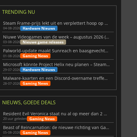
TRENDING NU
Steam Frame-prijs lekt uit en verplettert hoop op betaalbare VR
Hardware Nieuws
04-08-2026
Niuwe Videogames van de week – augustus 2026 (week 32)
Nieuwe game releases
03-08-2026
Palworld-update maakt Sunreach en baasgevechten stabieler
Gaming News
01-08-2026
Microsoft könnte Project Helix neu planen – Steam-Support wackelt
Hardware Nieuws
29-07-2026
Malware-kaarten en een Discord-overname treffen Meccha Chameleon
Gaming News
28-07-2026
NIEUWS, GOEDE DEALS
Resident Evil Veronica staat nu al op meer dan 2 miljoen verlanglijstjes
Gaming News
20 uur geleden
Beast of Reincarnation: de nieuwe richting van Game Freak
Gaming News
05-08-2026