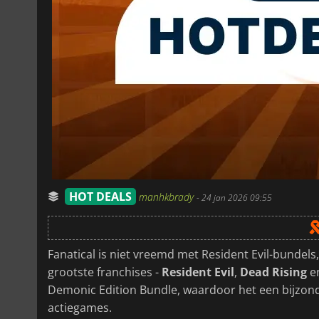
HOT DEALS
manhkbrady
-
24 jan 2026 09:55
Fanatical is niet vreemd met Resident Evil-bundels
grootste franchises -
Resident Evil
,
Dead Rising
e
Demonic Edition Bundle, waardoor het een bijzonde
actiegames.