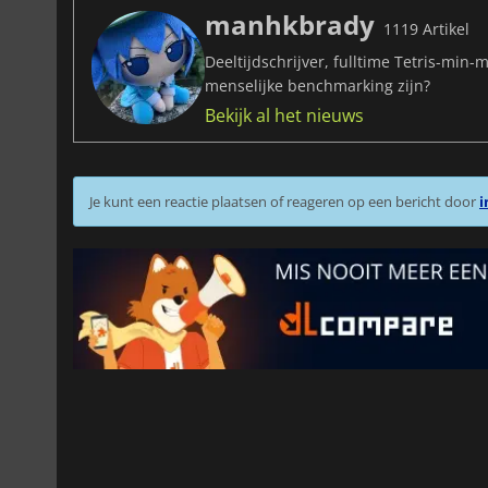
manhkbrady
1119 Artikel
Deeltijdschrijver, fulltime Tetris-min-
menselijke benchmarking zijn?
Bekijk al het nieuws
Je kunt een reactie plaatsen of reageren op een bericht door
i