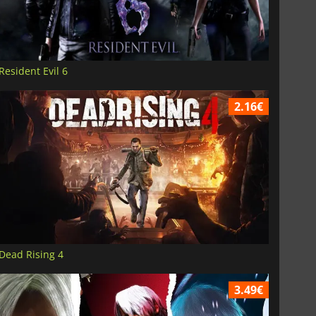
Resident Evil 6
2.16€
Dead Rising 4
3.49€