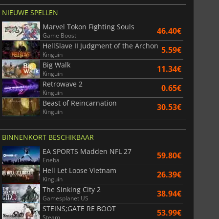
NIEUWE SPELLEN
Marvel Tokon Fighting Souls
46.40€
Game Boost
HellSlave II Judgment of the Archon
5.59€
Kinguin
Big Walk
11.34€
Kinguin
Retrowave 2
0.65€
Kinguin
Beast of Reincarnation
30.53€
Kinguin
BINNENKORT BESCHIKBAAR
EA SPORTS Madden NFL 27
59.80€
Eneba
Hell Let Loose Vietnam
26.39€
Kinguin
The Sinking City 2
38.94€
Gamesplanet US
STEINS;GATE RE BOOT
53.99€
Steam