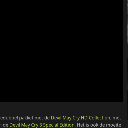
riedubbel pakket met de
Devil May Cry HD Collection
, met
en de
Devil May Cry 3 Special Edition
. Het is ook de moeite