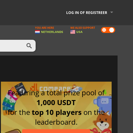
LOG IN OF REGISTREER
YOU ARE HERE
WE ALSO SUPPORT
Dark
NETHERLANDS
USA
mode
Featuring a total prize pool of
1,000 USDT
for the
top 10 players
on the
leaderboard.