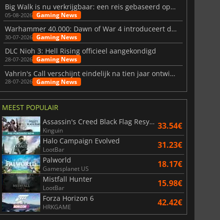
Big Walk is nu verkrijgbaar: een reis gebaseerd op vriendschap
Gaming News
05-08-2026
Warhammer 40.000: Dawn of War 4 introduceert de Necron-factie
Gaming News
30-07-2026
DLC Nioh 3: Hell Rising officieel aangekondigd
Gaming News
28-07-2026
Vahrin's Call verschijnt eindelijk na tien jaar ontwikkeling
Gaming News
28-07-2026
MEEST POPULAIR
Assassin's Creed Black Flag Resynced
33.54€
Kinguin
Halo Campaign Evolved
31.23€
LootBar
Palworld
18.17€
Gamesplanet US
Mistfall Hunter
15.98€
LootBar
Forza Horizon 6
42.42€
HRKGAME