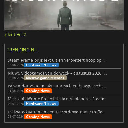
Silent Hill 2
TRENDING NU
Steam Frame-prijs lekt uit en verplettert hoop op betaalbare VR
Hardware Nieuws
04-08-2026
Niuwe Videogames van de week – augustus 2026 (week 32)
Nieuwe game releases
03-08-2026
Palworld-update maakt Sunreach en baasgevechten stabieler
Gaming News
01-08-2026
Microsoft könnte Project Helix neu planen – Steam-Support wackelt
Hardware Nieuws
29-07-2026
Malware-kaarten en een Discord-overname treffen Meccha Chameleon
Gaming News
28-07-2026