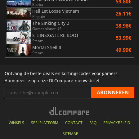
59.80€
Eneba
Hell Let Loose Vietnam
26.11€
Kinguin
The Sinking City 2
38.98€
Gamesplanet US
STEINS;GATE RE BOOT
53.99€
Steam
Mortal Shell II
49.99€
Steam
Ontvang de beste deals en kortingscodes voor gamers
Abonneer je op onze DLCompare-nieuwsbrief
WINKELS
SPELPLATFORM
CONTACT
FAQ
PRIVACYBELEID
SITEMAP