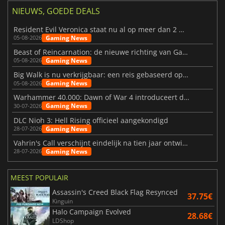
NIEUWS, GOEDE DEALS
Resident Evil Veronica staat nu al op meer dan 2 miljoen verlanglijstjes
Gaming News
05-08-2026
Beast of Reincarnation: de nieuwe richting van Game Freak
Gaming News
05-08-2026
Big Walk is nu verkrijgbaar: een reis gebaseerd op vriendschap
Gaming News
05-08-2026
Warhammer 40.000: Dawn of War 4 introduceert de Necron-factie
Gaming News
30-07-2026
DLC Nioh 3: Hell Rising officieel aangekondigd
Gaming News
28-07-2026
Vahrin's Call verschijnt eindelijk na tien jaar ontwikkeling
Gaming News
28-07-2026
MEEST POPULAIR
Assassin's Creed Black Flag Resynced
37.75€
Kinguin
Halo Campaign Evolved
28.68€
LDShop