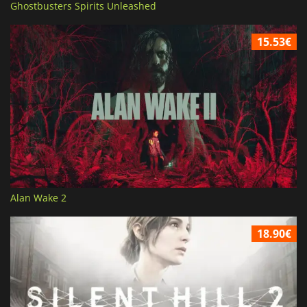
Ghostbusters Spirits Unleashed
15.53€
Alan Wake 2
18.90€