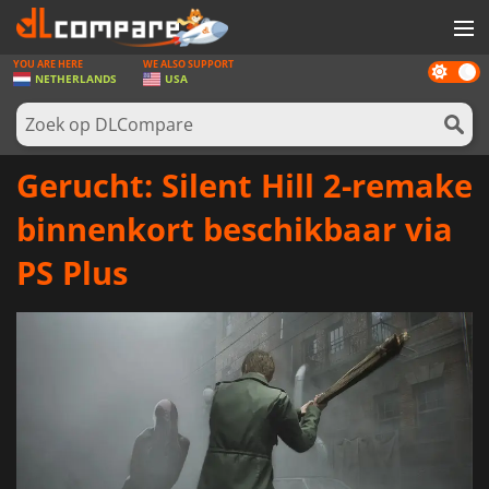
YOU ARE HERE
WE ALSO SUPPORT
Dark
SPELLEN
NETHERLANDS
USA
mode
GAME CARDS
SOFTWARE
Gerucht: Silent Hill 2-remake
REWARDS
binnenkort beschikbaar via
NIEUWS
PS Plus
LOG IN OF REGISTREER