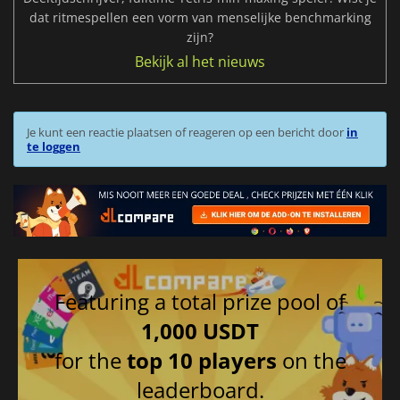
dat ritmespellen een vorm van menselijke benchmarking
zijn?
Bekijk al het nieuws
Je kunt een reactie plaatsen of reageren op een bericht door
in
te loggen
Featuring a total prize pool of
1,000 USDT
for the
top 10 players
on the
leaderboard.