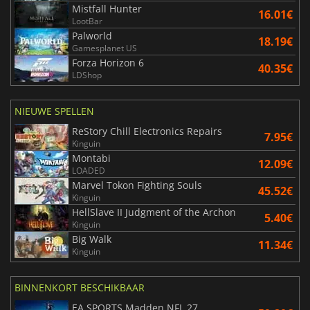
Mistfall Hunter
16.01€
LootBar
Palworld
18.19€
Gamesplanet US
Forza Horizon 6
40.35€
LDShop
NIEUWE SPELLEN
ReStory Chill Electronics Repairs
7.95€
Kinguin
Montabi
12.09€
LOADED
Marvel Tokon Fighting Souls
45.52€
Kinguin
HellSlave II Judgment of the Archon
5.40€
Kinguin
Big Walk
11.34€
Kinguin
BINNENKORT BESCHIKBAAR
EA SPORTS Madden NFL 27