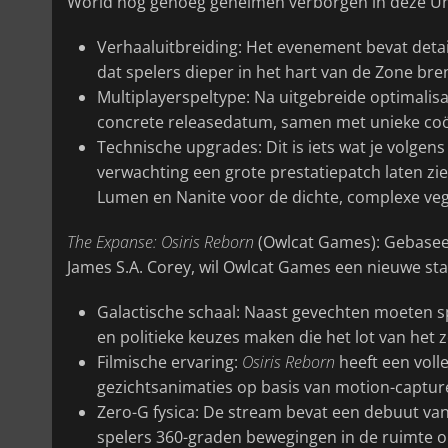
World nog genoeg geheimen verborgen in deze Unr
Verhaaluitbreiding: Het evenement bevat detai
dat spelers dieper in het hart van de Zone bre
Multiplayerspeltype: Na uitgebreide optimalisat
concrete releasedatum, samen met unieke coö
Technische upgrades: Dit is iets wat je volgens
verwachting een grote prestatiepatch laten zie
Lumen en Nanite voor de dichte, complexe veg
The Expanse: Osiris Reborn
(Owlcat Games): Gebaseer
James S.A. Corey, wil Owlcat Games een nieuwe st
Galactische schaal: Naast gevechten moeten 
en politieke keuzes maken die het lot van het
Filmische ervaring:
Osiris Reborn
heeft een voll
gezichtsanimaties op basis van motion-captur
Zero-G fysica: De stream bevat een debuut va
spelers 360-graden bewegingen in de ruimte o