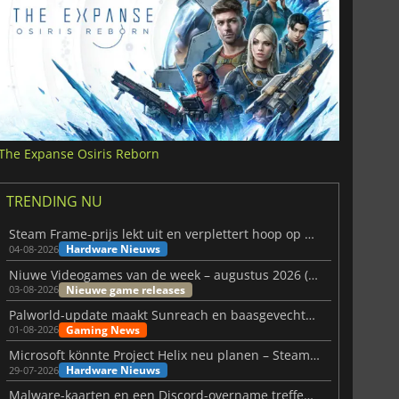
The Expanse Osiris Reborn
TRENDING NU
Steam Frame-prijs lekt uit en verplettert hoop op betaalbare VR
Hardware Nieuws
04-08-2026
Niuwe Videogames van de week – augustus 2026 (week 32)
Nieuwe game releases
03-08-2026
Palworld-update maakt Sunreach en baasgevechten stabieler
Gaming News
01-08-2026
Microsoft könnte Project Helix neu planen – Steam-Support wackelt
Hardware Nieuws
29-07-2026
Malware-kaarten en een Discord-overname treffen Meccha Chameleon