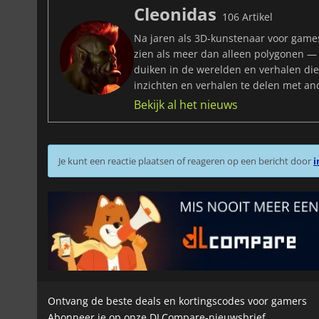
Cleonidas
106 Artikel
Na jaren als 3D-kunstenaar voor game
zien als meer dan alleen polygonen — h
duiken in de werelden en verhalen di
inzichten en verhalen te delen met an
Bekijk al het nieuws
Je kunt een reactie plaatsen of reageren op een bericht door
i
Ontvang de beste deals en kortingscodes voor gamers
Abonneer je op onze DLCompare-nieuwsbrief