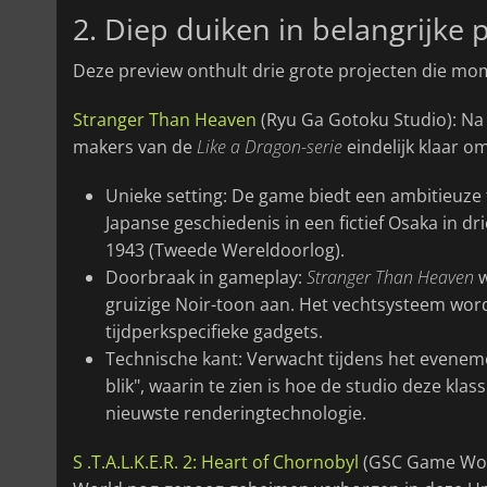
2. Diep duiken in belangrijke 
Deze preview onthult drie grote projecten die mo
Stranger Than Heaven
(Ryu Ga Gotoku Studio): N
makers van de
Like a Dragon-serie
eindelijk klaar o
Unieke setting: De game biedt een ambitieuze 
Japanse geschiedenis in een fictief Osaka in dr
1943 (Tweede Wereldoorlog).
Doorbraak in gameplay:
Stranger Than Heaven
w
gruizige Noir-toon aan. Het vechtsysteem wor
tijdperkspecifieke gadgets.
Technische kant: Verwacht tijdens het evenem
blik", waarin te zien is hoe de studio deze k
nieuwste renderingtechnologie.
S .T.A.L.K.E.R. 2: Heart of Chornobyl
(GSC Game Worl