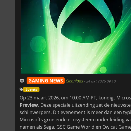
GAMING NEWS
Cleonidas
-
24 mrt 2026 09:10
Events
Op 23 maart 2026, om 10:00 AM PT, kondigt Microso
Preview
. Deze speciale uitzending zet de nieuwste
schijnwerpers. Dit evenement is meer dan een typ
Microsofts groeiende ecosysteem onder leiding v
namen als Sega, GSC Game World en Owlcat Games