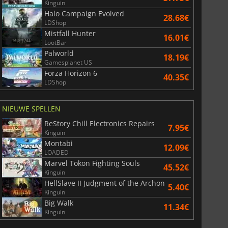
Kinguin
Halo Campaign Evolved
28.68€
LDShop
Mistfall Hunter
16.01€
LootBar
Palworld
18.19€
Gamesplanet US
Forza Horizon 6
40.35€
LDShop
NIEUWE SPELLEN
ReStory Chill Electronics Repairs
7.95€
Kinguin
Montabi
12.09€
LOADED
Marvel Tokon Fighting Souls
45.52€
Kinguin
HellSlave II Judgment of the Archon
5.40€
Kinguin
Big Walk
11.34€
Kinguin