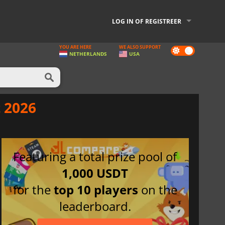
LOG IN OF REGISTREER
YOU ARE HERE
WE ALSO SUPPORT
Dark
NETHERLANDS
USA
mode
 2026
Featuring a total prize pool of
1,000 USDT
for the
top 10 players
on the
leaderboard.