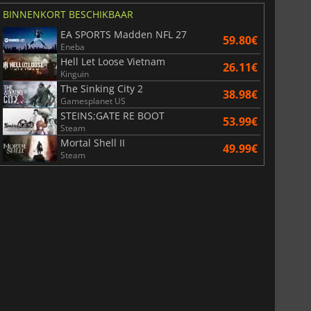
BINNENKORT BESCHIKBAAR
EA SPORTS Madden NFL 27
59.80€
Eneba
Hell Let Loose Vietnam
26.11€
Kinguin
The Sinking City 2
38.98€
Gamesplanet US
STEINS;GATE RE BOOT
53.99€
Steam
Mortal Shell II
49.99€
Steam