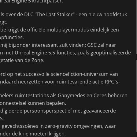
eal Engine 5 krachtpatser.
ls over de DLC "The Last Stalker" - een nieuw hoofdstuk
ngt.
ie krijgt de officiële multiplayermodus eindelijk een
pfuncties.
 mij bijzonder interessant zult vinden: GSC zal naar
n met Unreal Engine 5.5-functies, zoals geoptimaliseerde
etatie van de Zone.
d op het succesvolle sciencefiction-universum van
andaard neerzetten voor ruimtevarende actie-RPG's.
spelers ruimtestations als Ganymedes en Ceres beheren
 zonnestelsel kunnen bepalen.
edig derde-persoonsperspectief met geavanceerde
e.
n gevechtsscènes in zero-gravity omgevingen, waar
nder de knie moeten krijgen.