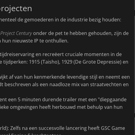
projecten
menteel de gemoederen in de industrie bezig houden:
a
Project Century
onder de pet te hebben gehouden, zijn de
m hun nieuwste IP te onthullen.
tijdreiservaring en recreëert cruciale momenten in de
ie tijdperken: 1915 (Taisho), 1929 (De Grote Depressie) en
ijkt af van hun kenmerkende levendige stijl en neemt een
dt beschreven als een naadloze mix van straatvechten en
ent een 5 minuten durende trailer met een "diepgaande
lassieke omgevingen heeft herbouwd met behulp van hun
d): Zelfs na een succesvolle lancering heeft GSC Game