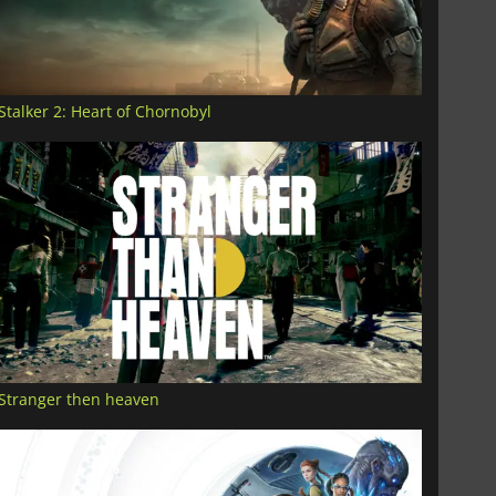
Stalker 2: Heart of Chornobyl
Stranger then heaven