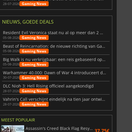
Gaming News
28-07-2026
NIEUWS, GOEDE DEALS
Resident Evil Veronica staat nu al op meer dan 2 miljoen verlanglijstjes
Gaming News
05-08-2026
Beast of Reincarnation: de nieuwe richting van Game Freak
Gaming News
05-08-2026
Big Walk is nu verkrijgbaar: een reis gebaseerd op vriendschap
Gaming News
05-08-2026
Warhammer 40.000: Dawn of War 4 introduceert de Necron-factie
Gaming News
30-07-2026
DLC Nioh 3: Hell Rising officieel aangekondigd
Gaming News
28-07-2026
Vahrin's Call verschijnt eindelijk na tien jaar ontwikkeling
Gaming News
28-07-2026
MEEST POPULAIR
Assassin's Creed Black Flag Resynced
37.75€