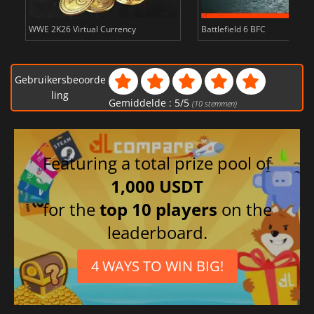
WWE 2K26 Virtual Currency
Battlefield 6 BFC
Gebruikersbeoorde
ling
Gemiddelde :
5
/
5
(
10
stemmen)
Featuring a total prize pool of
1,000 USDT
for the
top 10 players
on the
leaderboard.
4 WAYS TO WIN BIG!