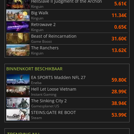
HellSlave II Judgment of the Archon
5.61€
Kinguin
Big Walk
11.34€
Kinguin
Retrowave 2
0.65€
Kinguin
Beast of Reincarnation
31.60€
Game Boost
The Ranchers
13.62€
Kinguin
BINNENKORT BESCHIKBAAR
EA SPORTS Madden NFL 27
59.80€
Eneba
Hell Let Loose Vietnam
28.99€
Instant Gaming
The Sinking City 2
38.94€
Gamesplanet US
STEINS;GATE RE BOOT
53.99€
Steam