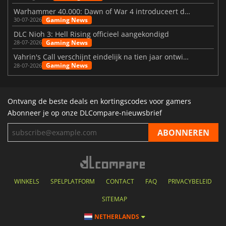
Warhammer 40.000: Dawn of War 4 introduceert de Necron-factie
Gaming News
30-07-2026
DLC Nioh 3: Hell Rising officieel aangekondigd
Gaming News
28-07-2026
Vahrin's Call verschijnt eindelijk na tien jaar ontwikkeling
Gaming News
28-07-2026
Ontvang de beste deals en kortingscodes voor gamers
Abonneer je op onze DLCompare-nieuwsbrief
WINKELS
SPELPLATFORM
CONTACT
FAQ
PRIVACYBELEID
SITEMAP
NETHERLANDS