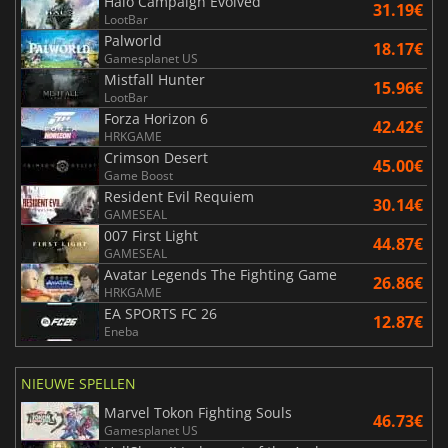
Halo Campaign Evolved
31.19€
LootBar
Palworld
18.17€
Gamesplanet US
Mistfall Hunter
15.96€
LootBar
Forza Horizon 6
42.42€
HRKGAME
Crimson Desert
45.00€
Game Boost
Resident Evil Requiem
30.14€
GAMESEAL
007 First Light
44.87€
GAMESEAL
Avatar Legends The Fighting Game
26.86€
HRKGAME
EA SPORTS FC 26
12.87€
Eneba
NIEUWE SPELLEN
Marvel Tokon Fighting Souls
46.73€
Gamesplanet US