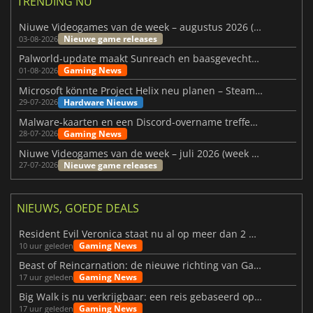
TRENDING NU
Niuwe Videogames van de week – augustus 2026 (week 32)
Nieuwe game releases
03-08-2026
Palworld-update maakt Sunreach en baasgevechten stabieler
Gaming News
01-08-2026
Microsoft könnte Project Helix neu planen – Steam-Support wackelt
Hardware Nieuws
29-07-2026
Malware-kaarten en een Discord-overname treffen Meccha Chameleon
Gaming News
28-07-2026
Niuwe Videogames van de week – juli 2026 (week 31)
Nieuwe game releases
27-07-2026
NIEUWS, GOEDE DEALS
Resident Evil Veronica staat nu al op meer dan 2 miljoen verlanglijstjes
Gaming News
10 uur geleden
Beast of Reincarnation: de nieuwe richting van Game Freak
Gaming News
17 uur geleden
Big Walk is nu verkrijgbaar: een reis gebaseerd op vriendschap
Gaming News
17 uur geleden