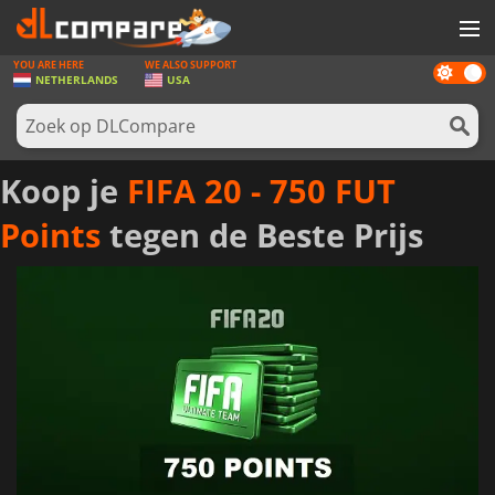
YOU ARE HERE
WE ALSO SUPPORT
Dark
SPELLEN
NETHERLANDS
USA
mode
GAME CARDS
SOFTWARE
Koop je
FIFA 20 - 750 FUT
REWARDS
Points
tegen de Beste Prijs
NIEUWS
LOG IN OF REGISTREER