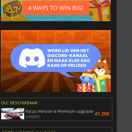
Russisch
4 WAYS TO WIN BIG!
Fins
Deens
Portugees
Zweeds
Noors
Vereenvoudigd
Chinees
Traditioneel
Chinees
DLC BESCHIKBAAR
Forza Horizon 6 Premium upgrade
41.29€
LOADED