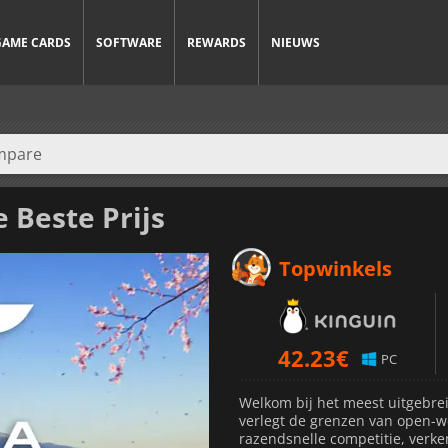
GAME CARDS
SOFTWARE
REWARDS
NIEUWS
 Beste Prijs
Topwinkels
42.23
€
PC
Welkom bij het meest uitgebreid
verlegt de grenzen van open-w
razendsnelle competitie, verk