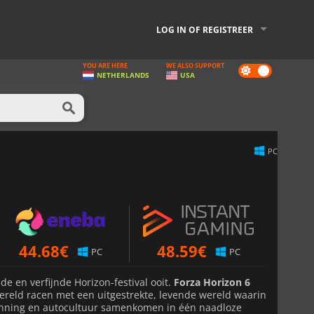
LOG IN OF REGISTREER
YOU ARE HERE
WE ALSO SUPPORT
Dark
NETHERLANDS
USA
mode
PC
44.68
€
48.59
€
PC
PC
e en verfijnde Horizon-festival ooit.
Forza Horizon 6
ereld racen met een uitgestrekte, levende wereld waarin
enning en autocultuur samenkomen in één naadloze