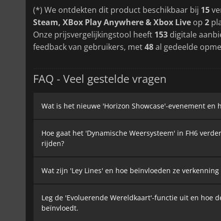
(*) We ontdekten dit product beschikbaar bij
15
ve
Steam, XBox Play Anywhere & Xbox Live
op
2
pl
Onze prijsvergelijkingstool heeft
153
digitale aanb
feedback van gebruikers, met
48
al gedeelde opme
FAQ - Veel gestelde vragen
Wat is het nieuwe 'Horizon Showcase'-evenement en h
Hoe gaat het 'Dynamische Weersysteem' in FH6 verder
rijden?
Wat zijn 'Ley Lines' en hoe beïnvloeden ze verkenning
Leg de 'Evoluerende Wereldkaart'-functie uit en hoe 
beïnvloedt.