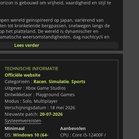
horizon is gebouwd om vrijheid, vaardigheid en stijl te
 open wereld geïnspireerd op Japan, variërend van
aten tot kronkelende bergpassen, snelwegen langs de
op het platteland. De wereld is dynamischer en
ramatische weersomstandigheden, dag-nachtcycli en
voor zowel precisierijden als puur plezier achter het
Lees verder
n enorme verzameling van meer dan 550 authentieke
otorsportlegendes tot geliefde klassiekers en iconische
TECHNISCHE INFORMATIE
kleinste details nagebouwd en biedt uitgebreide
Officiële website
aties, visuele aanpassingen en geavanceerde livery-
Categorieën :
Racen
,
Simulatie
,
Sports
e hebt over hoe je collectie eruitziet en rijdt.
Uitgever : Xbox Game Studios
onlijk. Stijg door het festival door races,
Ontwikkelaar : Playground Games
n unieke uitdagingen te voltooien en beloningen te
Modus : Solo, Multiplayer
venementen, locaties en exclusieve voertuigen
Verschijningsdatum : 18 mei 2026
xibel en wordt gestuurd door de speler, zodat je je eigen
Nieuwste patch:
20-07-2026
uwkomer tot Horizon Legend.
Systeemvereisten
a Horizon 6
uitgebreide lifestyle-functies. Pas garages
Minimaal
Aanbevolen
eigen landgoed en creëer ruimtes die jouw auto-
OS:
Windows 10 (64-
CPU : Core i5-12400F /