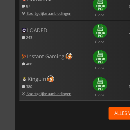
87
Soortgelijke aanbiedingen
Global
LOADED
243
Global
Instant Gaming
466
Global
Kinguin
380
Soortgelijke aanbiedingen
Global
ALLES