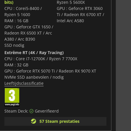
 hubs dienen als creatieve showcases en sociale
bits)
Ryzen 5 5600X
nden en rivalen.
CPU : Corei5-8400 /
GPU : Geforce RTX 3060
Ryzen 5 1600
Ti / Radeon RX 6700 XT /
egreerd in de open wereld. Werk samen met vrienden in
RAM : 16 GB
Intel Arc A580
 evenementen of stort je in de favoriete speltypen van
GPU : Geforce GTX 1650 /
 die zijn ontworpen voor intense head-to-head races.
 stellen spelers in staat om zelf evenementen te
Radeon RX 6500 XT / Arc
t de wereldwijde community, waardoor het festival fris
A380 / Arc B390
SSD nodig
Extrême RT (4K / Ray Tracing)
m alle spelers te verwelkomen en bevat robuuste
CPU : Core i7-12700K / Ryzen 7 7700X
hulp, zodat iedereen de spanning van de open weg kan
nterde racer bent of een nieuwkomer in de serie, het
RAM : 32 GB
pen.
GPU : Geforce RTX 5070 Ti / Radeon RX 9070 XT
NVMe SSD aanbevolen / nodig
Leeftijdsclassificatie
Steam Deck:
Geverifieerd
57 Steam prestaties