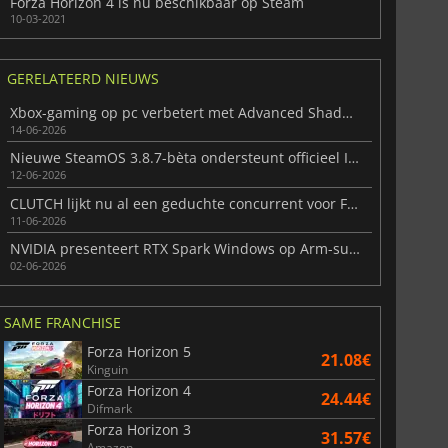
Forza Horizon 4 is nu beschikbaar op Steam
10-03-2021
GERELATEERD NIEUWS
Xbox-gaming op pc verbetert met Advanced Shader Delivery
14-06-2026
Nieuwe SteamOS 3.8.7-bèta ondersteunt officieel Intel-handhelds
12-06-2026
CLUTCH lijkt nu al een geduchte concurrent voor Forza Horizon 6 te zijn
11-06-2026
NVIDIA presenteert RTX Spark Windows op Arm-superchip
02-06-2026
SAME FRANCHISE
Forza Horizon 5
21.08€
Kinguin
Forza Horizon 4
24.44€
Difmark
Forza Horizon 3
31.57€
Amazon