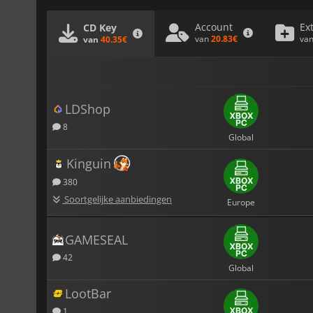
Account
Ex
CD Key
van
20.83€
va
van
40.35€
LDShop
8
Global
Kinguin
380
Soortgelijke aanbiedingen
Europe
GAMESEAL
42
Global
LootBar
1