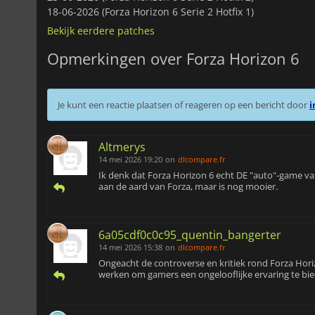
18-06-2026 (Forza Horizon 6 Serie 2 Hotfix 1)
Bekijk eerdere patches
Opmerkingen over Forza Horizon 6
Je kunt een reactie plaatsen of reageren op een bericht door
i
Altmerys
14 mei 2026 19:20
on
dlcompare.fr
Ik denk dat Forza Horizon 6 echt DE "auto"-game van
aan de aard van Forza, maar is nog mooier.
6a05cdf0c0c95_quentin_bangerter
14 mei 2026 15:38
on
dlcompare.fr
Ongeacht de controverse en kritiek rond Forza Horizo
werken om gamers een ongelooflijke ervaring te bie