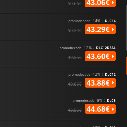
43.06€
50.66€
-14% :
promotiecode
DLC14
43.29€
50.34€
-12% :
promotiecode
DLC12DEAL
43.60€
49.55€
-12% :
promotiecode
DLC12
43.88€
49.86€
-8% :
promotiecode
DLC8
44.68€
48.56€