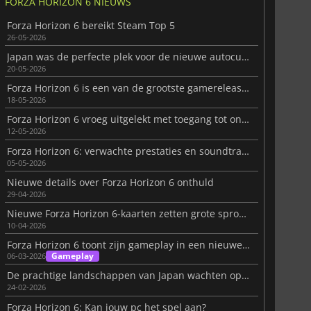
FORZA HORIZON 6 NIEUWS
Forza Horizon 6 bereikt Steam Top 5
26-05-2026
Japan was de perfecte plek voor de nieuwe autocultuur van Forza Horizon 6
20-05-2026
Forza Horizon 6 is een van de grootste gamereleases van 2026
18-05-2026
Forza Horizon 6 vroeg uitgelekt met toegang tot onuitgebrachte build
12-05-2026
Forza Horizon 6: verwachte prestaties en soundtrackdetails
05-05-2026
Nieuwe details over Forza Horizon 6 onthuld
29-04-2026
Nieuwe Forza Horizon 6-kaarten zetten grote sprong vooruit
10-04-2026
Forza Horizon 6 toont zijn gameplay in een nieuwe video
Gameplay
06-03-2026
De prachtige landschappen van Japan wachten op je in Forza Horizon 6
24-02-2026
Forza Horizon 6: Kan jouw pc het spel aan?