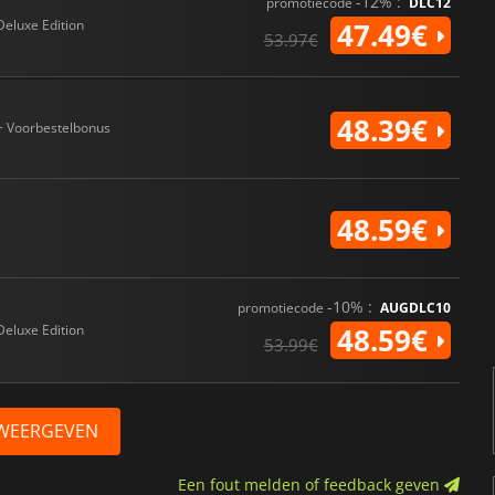
-12% :
promotiecode
DLC12
Deluxe Edition
47.49€
53.97€
48.39€
+ Voorbestelbonus
48.59€
-10% :
promotiecode
AUGDLC10
Deluxe Edition
48.59€
53.99€
 WEERGEVEN
Een fout melden of feedback geven