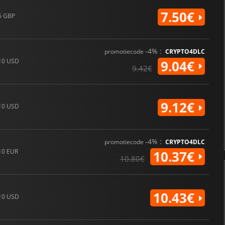
7.50€
5 GBP
-4% :
promotiecode
CRYPTO4DLC
10 USD
9.04€
9.42€
9.12€
10 USD
-4% :
promotiecode
CRYPTO4DLC
10 EUR
10.37€
10.80€
10.43€
10 USD