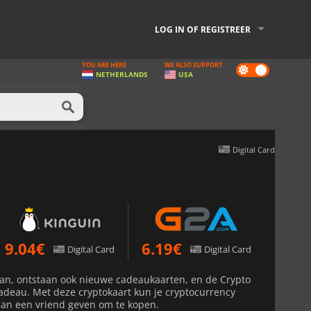
LOG IN OF REGISTREER
YOU ARE HERE
WE ALSO SUPPORT
Dark
NETHERLANDS
USA
mode
Digital Card
9.04
€
6.19
€
Digital Card
Digital Card
an, ontstaan ook nieuwe cadeaukaarten, en de Crypto
cadeau. Met deze cryptokaart kun je cryptocurrency
aan een vriend geven om te kopen.