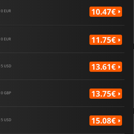
10.47€
10 EUR
11.75€
10 EUR
13.61€
15 USD
13.75€
10 GBP
15.08€
15 USD