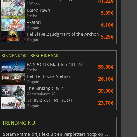
41.22€
LDShop
Doloc Town
5.09€
Eneba
Akatori
6.10€
Kinguin
HellSlave 2 Judgment of the Archon
5.25€
Kinguin
BINNENKORT BESCHIKBAAR
EA SPORTS Madden NFL 27
59.80€
Eneba
Hell Let Loose Vietnam
26.10€
Kinguin
The Sinking City 2
39.00€
Gamesplanet US
STEINS;GATE RE BOOT
23.70€
Kinguin
TRENDING NU
Steam Frame-prijs lekt uit en verplettert hoop op betaalbare VR