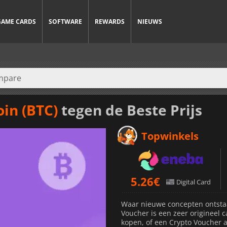
GAME CARDS
SOFTWARE
REWARDS
NIEUWS
in (BTC)
tegen de Beste Prijs
Topwinkels
5.26
€
Digital Card
Waar nieuwe concepten ontsta
Voucher is een zeer origineel 
kopen, of een Crypto Voucher 