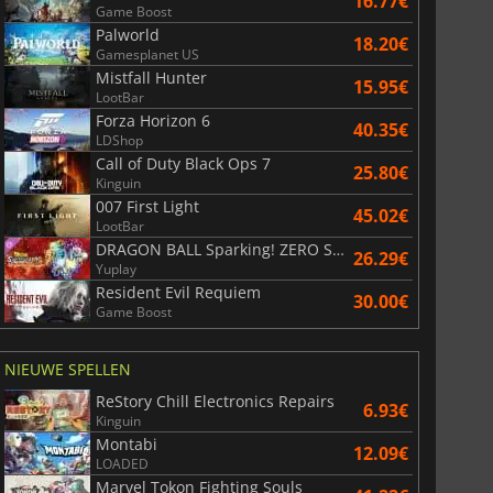
16.77€
Game Boost
Palworld
18.20€
Gamesplanet US
Mistfall Hunter
15.95€
LootBar
Forza Horizon 6
40.35€
LDShop
Call of Duty Black Ops 7
25.80€
Kinguin
007 First Light
45.02€
LootBar
DRAGON BALL Sparking! ZERO Super Limit Breaking NEO
26.29€
Yuplay
Resident Evil Requiem
30.00€
Game Boost
NIEUWE SPELLEN
ReStory Chill Electronics Repairs
6.93€
Kinguin
Montabi
12.09€
LOADED
Marvel Tokon Fighting Souls