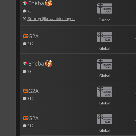
Eneba
73
Soortgelijke aanbiedingen
Europe
G2A
312
Global
Eneba
73
Global
G2A
312
Global
G2A
312
Global