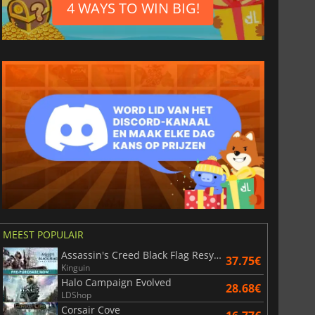
4 WAYS TO WIN BIG!
MEEST POPULAIR
Assassin's Creed Black Flag Resynced
37.75€
Kinguin
Halo Campaign Evolved
28.68€
LDShop
Corsair Cove