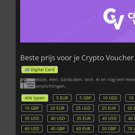
Beste prijs voor je Crypto Voucher
Digital Card
Mode, eten, bankzaken, tech, AI en nog veel me
verplichtingen.
Alle typen
5 EUR
5 GBP
10 USD
10
15 GBP
20 EUR
25 USD
25 EUR
20 
35 USD
40 USD
35 EUR
45 USD
40
60 USD
45 GBP
60 EUR
50 GBP
70 