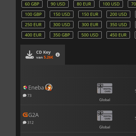
60 GBP
90 USD
80 EUR
100 USD
70
100 GBP
150 USD
150 EUR
200 USD
250 EUR
300 USD
300 EUR
350 USD
400 EUR
350 GBP
500 USD
450 EUR
CD Key
van
5.26€
Eneba
73
Global
G2A
312
Global