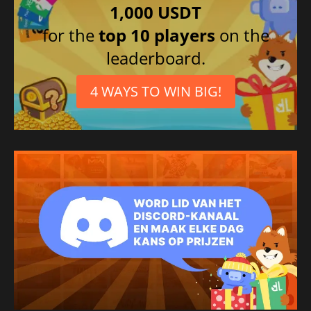
1,000 USDT
for the
top 10 players
on the
leaderboard.
4 WAYS TO WIN BIG!