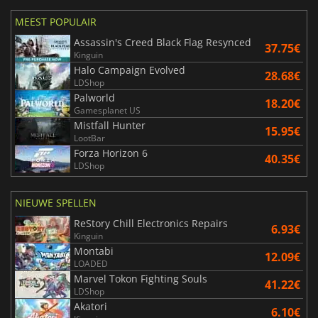
MEEST POPULAIR
Assassin's Creed Black Flag Resynced
37.75€
Kinguin
Halo Campaign Evolved
28.68€
LDShop
Palworld
18.20€
Gamesplanet US
Mistfall Hunter
15.95€
LootBar
Forza Horizon 6
40.35€
LDShop
NIEUWE SPELLEN
ReStory Chill Electronics Repairs
6.93€
Kinguin
Montabi
12.09€
LOADED
Marvel Tokon Fighting Souls
41.22€
LDShop
Akatori
6.10€