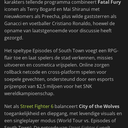
karakters tellende programma combineert
Fatal Fury
iconen als Terry Bogard en Mai Shiranui met
nieuwkomers als Preecha, plus wilde gaststerren als
Ganacci en voetballer Cristiano Ronaldo, hoewel de
opname van laatstgenoemde voor discussie heeft
gezorgd.
Het speltype Episodes of South Town voegt een RPG-
flair toe en laat spelers de stad verkennen, missies
uitvoeren en cosmetica vrijspelen. Online zorgen
rollback netcode en cross-platform spelen voor
soepele gevechten, ondersteund door een esports
prijzenpot van $2,5 miljoen voor het SNK
wereldkampioenschap.
Net als
Street Fighter 6
balanceert
City of the Wolves
toegankelijkheid en diepgang, met levendige visuals en
een singleplayer modus (World Tour vs. Episodes of
South Town). De netcode van
Street Fighter 6
voelt