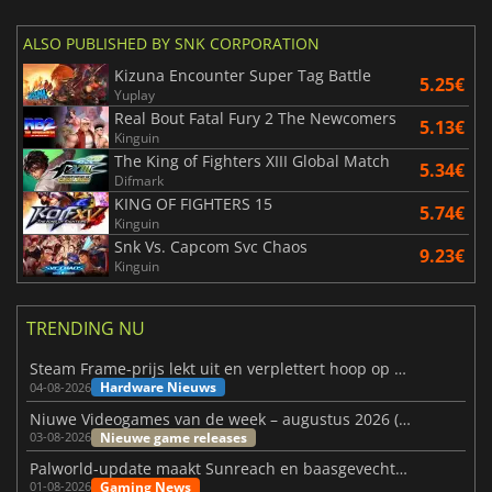
ALSO PUBLISHED BY SNK CORPORATION
Kizuna Encounter Super Tag Battle
5.25€
Yuplay
Real Bout Fatal Fury 2 The Newcomers
5.13€
Kinguin
The King of Fighters XIII Global Match
5.34€
Difmark
KING OF FIGHTERS 15
5.74€
Kinguin
Snk Vs. Capcom Svc Chaos
9.23€
Kinguin
TRENDING NU
Steam Frame-prijs lekt uit en verplettert hoop op betaalbare VR
Hardware Nieuws
04-08-2026
Niuwe Videogames van de week – augustus 2026 (week 32)
Nieuwe game releases
03-08-2026
Palworld-update maakt Sunreach en baasgevechten stabieler
Gaming News
01-08-2026