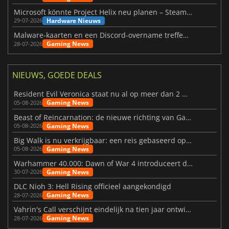
Microsoft könnte Project Helix neu planen – Steam-Support wackelt
Hardware Nieuws
29-07-2026
Malware-kaarten en een Discord-overname treffen Meccha Chameleon
Gaming News
28-07-2026
NIEUWS, GOEDE DEALS
Resident Evil Veronica staat nu al op meer dan 2 miljoen verlanglijstjes
Gaming News
05-08-2026
Beast of Reincarnation: de nieuwe richting van Game Freak
Gaming News
05-08-2026
Big Walk is nu verkrijgbaar: een reis gebaseerd op vriendschap
Gaming News
05-08-2026
Warhammer 40.000: Dawn of War 4 introduceert de Necron-factie
Gaming News
30-07-2026
DLC Nioh 3: Hell Rising officieel aangekondigd
Gaming News
28-07-2026
Vahrin's Call verschijnt eindelijk na tien jaar ontwikkeling
Gaming News
28-07-2026