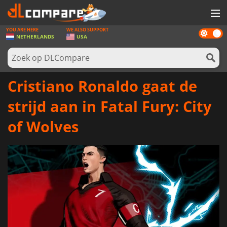
YOU ARE HERE
WE ALSO SUPPORT
Dark
SPELLEN
NETHERLANDS
USA
mode
GAME CARDS
SOFTWARE
Cristiano Ronaldo gaat de
REWARDS
strijd aan in Fatal Fury: City
NIEUWS
of Wolves
LOG IN OF REGISTREER