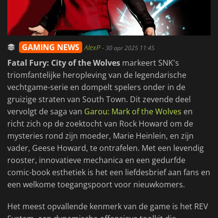
GAMING NEWS
AlexP
-
30 apr 2025 11:45
Fatal Fury: City of the Wolves
markeert SNK's
triomfantelijke heropleving van de legendarische
vechtgame-serie en dompelt spelers onder in de
gruizige straten van South Town. Dit zevende deel
vervolgt de saga van
Garou: Mark of the Wolves
en
richt zich op de zoektocht van Rock Howard om de
mysteries rond zijn moeder, Marie Heinlein, en zijn
vader, Geese Howard, te ontrafelen. Met een levendig
rooster, innovatieve mechanica en een gedurfde
comic-book esthetiek is het een liefdesbrief aan fans en
een welkome toegangspoort voor nieuwkomers.
Het meest opvallende kenmerk van de game is het REV