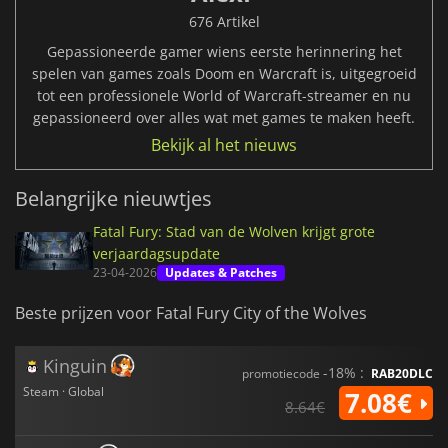
676 Artikel
Gepassioneerde gamer wiens eerste herinnering het
spelen van games zoals Doom en Warcraft is, uitgegroeid
tot een professionele World of Warcraft-streamer en nu
gepassioneerd over alles wat met games te maken heeft.
Bekijk al het nieuws
Belangrijke nieuwtjes
Fatal Fury: Stad van de Wolven krijgt grote
verjaardagsupdate
23-04-2026
Updates & Patches
Beste prijzen voor Fatal Fury City of the Wolves
Kinguin
-18% :
promotiecode
RAB20DLC
Steam · Global
7.08€
8.64€