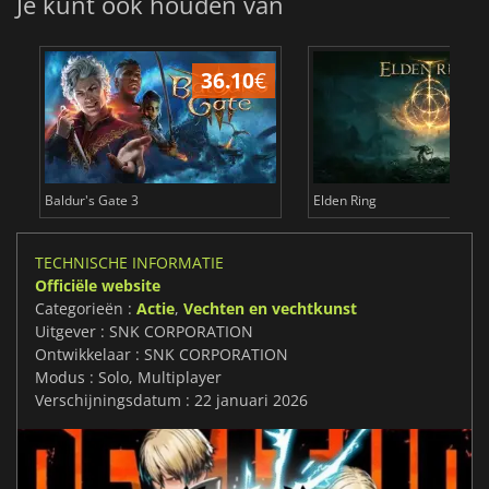
Je kunt ook houden van
36.10
€
4
Baldur's Gate 3
Elden Ring
TECHNISCHE INFORMATIE
Officiële website
Categorieën :
Actie
,
Vechten en vechtkunst
Uitgever : SNK CORPORATION
Ontwikkelaar : SNK CORPORATION
Modus : Solo, Multiplayer
Verschijningsdatum : 22 januari 2026