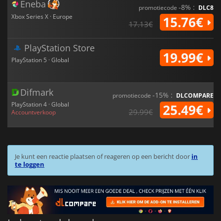
Eneba
-8% :
promotiecode
DLC8
Xbox Series X · Europe
15.76€
17.13€
PlayStation Store
19.99€
PlayStation 5 · Global
Difmark
-15% :
promotiecode
DLCOMPARE
PlayStation 4 · Global
25.49€
29.99€
Accountverkoop
Je kunt een reactie plaatsen of reageren op een bericht door
in
te loggen