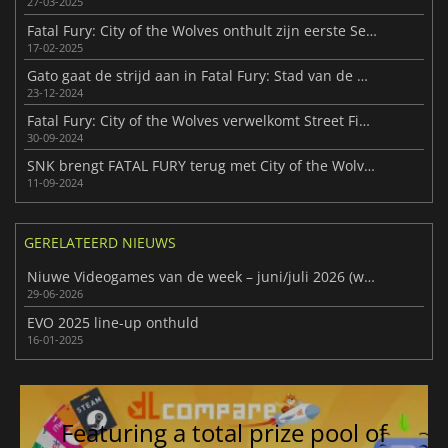
27-03-2025
Fatal Fury: City of the Wolves onthult zijn eerste Season Pass
17-02-2025
Gato gaat de strijd aan in Fatal Fury: Stad van de Wolven
23-12-2024
Fatal Fury: City of the Wolves verwelkomt Street Fighter-iconen Ken Masters en Chun-Li
30-09-2024
SNK brengt FATAL FURY terug met City of the Wolves begin 2025
11-09-2024
GERELATEERD NIEUWS
Niuwe Videogames van de week – juni/juli 2026 (week 27)
29-06-2026
EVO 2025 line-up onthuld
16-01-2025
Featuring a total prize pool of