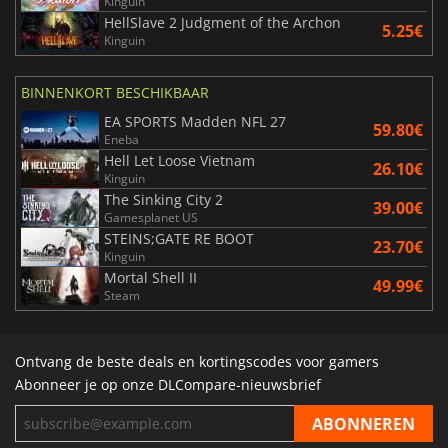
Kinguin
HellSlave 2 Judgment of the Archon
5.25€
Kinguin
BINNENKORT BESCHIKBAAR
EA SPORTS Madden NFL 27
59.80€
Eneba
Hell Let Loose Vietnam
26.10€
Kinguin
The Sinking City 2
39.00€
Gamesplanet US
STEINS;GATE RE BOOT
23.70€
Kinguin
Mortal Shell II
49.99€
Steam
Ontvang de beste deals en kortingscodes voor gamers
Abonneer je op onze DLCompare-nieuwsbrief