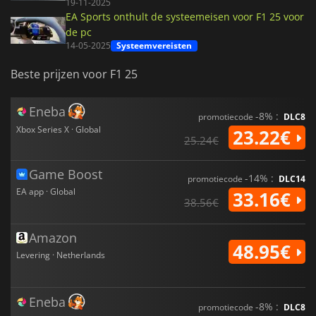
19-11-2025
EA Sports onthult de systeemeisen voor F1 25 voor
de pc
14-05-2025
Systeemvereisten
Beste prijzen voor F1 25
Eneba
-8% :
promotiecode
DLC8
Xbox Series X · Global
23.22€
25.24€
Game Boost
-14% :
promotiecode
DLC14
EA app · Global
33.16€
38.56€
Amazon
48.95€
Levering · Netherlands
Eneba
-8% :
promotiecode
DLC8