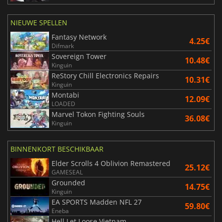
NIEUWE SPELLEN
Fantasy Network
4.25€
Difmark
Sovereign Tower
10.48€
Kinguin
ReStory Chill Electronics Repairs
10.31€
Kinguin
Montabi
12.09€
LOADED
Marvel Tokon Fighting Souls
36.08€
Kinguin
BINNENKORT BESCHIKBAAR
Elder Scrolls 4 Oblivion Remastered
25.12€
GAMESEAL
Grounded
14.75€
Kinguin
EA SPORTS Madden NFL 27
59.80€
Eneba
Hell Let Loose Vietnam