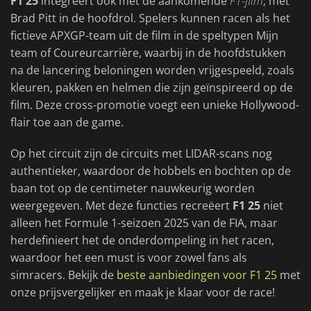
F1 25
integreert ook met de aankomende
F1-film
, met
Brad Pitt in de hoofdrol. Spelers kunnen racen als het
fictieve APXGP-team uit de film in de speltypen Mijn
team of Coureurcarrière, waarbij in de hoofdstukken
na de lancering beloningen worden vrijgespeeld, zoals
kleuren, pakken en helmen die zijn geïnspireerd op de
film. Deze cross-promotie voegt een unieke Hollywood-
flair toe aan de game.
Op het circuit zijn de circuits met LIDAR-scans nog
authentieker, waardoor de hobbels en bochten op de
baan tot op de centimeter nauwkeurig worden
weergegeven. Met deze functies recreëert
F1 25
niet
alleen het Formule 1-seizoen 2025 van de FIA, maar
herdefinieert het de onderdompeling in het racen,
waardoor het een must is voor zowel fans als
simracers. Bekijk de
beste aanbiedingen voor F1 25
met
onze prijsvergelijker en maak je klaar voor de race!