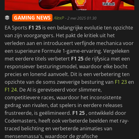
GAMING NEWS
AlexP
-
2 mei 2025 01:30
EA Sports
F1 25
is een belangrijke evolutie ten opzichte
van zijn voorgangers. Het pakt de kritiek uit het
verleden aan en introduceert verfijnde mechanica voor
een superieure Formule 1-game-ervaring. Vergeleken
met eerdere titels verbetert
F1 25
de rijfysica met een
responsiever besturingsmodel, waardoor elke bocht
precies en lonend aanvoelt. Dit is een verbetering ten
opzichte van de soms zweverige besturing van
F1 23
en
F1 24
. De AI is gereviseerd voor slimmere,
competitievere races, waardoor het inconsistente
gedrag van rivalen, dat spelers in eerdere releases
frustreerde, is geëlimineerd.
F1 25
, ontwikkeld door
Codemasters, heeft ook verbeterde beelden met ray-
traced belichting en verbeterde animaties van
mensenmassa's, waardoor de grafische