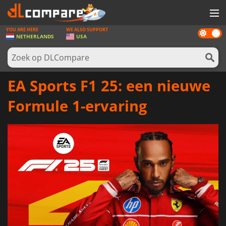
YOU ARE HERE
WE ALSO SUPPORT
Dark
SPELLEN
NETHERLANDS
USA
mode
GAME CARDS
SOFTWARE
EA Sports F1 25: een nieuwe
REWARDS
Formule 1-ervaring
NIEUWS
LOG IN OF REGISTREER