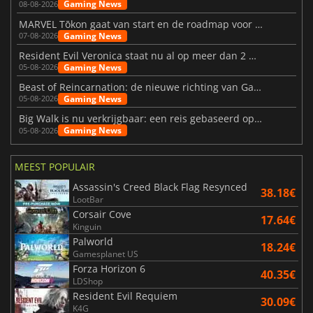
Gaming News
08-08-2026
MARVEL Tōkon gaat van start en de roadmap voor jaar 1 is bekendgemaakt
Gaming News
07-08-2026
Resident Evil Veronica staat nu al op meer dan 2 miljoen verlanglijstjes
Gaming News
05-08-2026
Beast of Reincarnation: de nieuwe richting van Game Freak
Gaming News
05-08-2026
Big Walk is nu verkrijgbaar: een reis gebaseerd op vriendschap
Gaming News
05-08-2026
MEEST POPULAIR
Assassin's Creed Black Flag Resynced
38.18€
LootBar
Corsair Cove
17.64€
Kinguin
Palworld
18.24€
Gamesplanet US
Forza Horizon 6
40.35€
LDShop
Resident Evil Requiem
30.09€
K4G