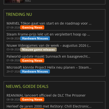
K4G
TRENDING NU
MARVEL Tōkon gaat van start en de roadmap voor jaar 1 is bekendgemaakt
Gaming News
07-08-2026
Steam Frame-prijs lekt uit en verplettert hoop op betaalbare VR
Hardware Nieuws
04-08-2026
Niuwe Videogames van de week – augustus 2026 (week 32)
Nieuwe game releases
03-08-2026
Palworld-update maakt Sunreach en baasgevechten stabieler
Gaming News
01-08-2026
Microsoft könnte Project Helix neu planen – Steam-Support wackelt
Hardware Nieuws
29-07-2026
NIEUWS, GOEDE DEALS
REANIMAL lanceert officieel de DLC The Prisoner
Gaming News
08-08-2026
Herleef de jaren 2000 met ReStory: Chill Electronics Repairs