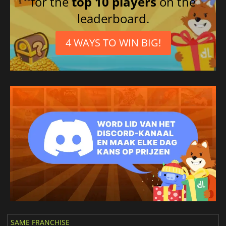
for the
top 10 players
on the
leaderboard.
4 WAYS TO WIN BIG!
SAME FRANCHISE