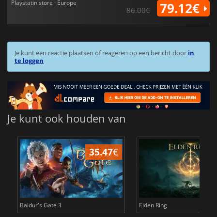
Playstatin store · Europe
79.12€
86.00€
Je kunt een reactie plaatsen of reageren op een bericht door
in
te loggen
Je kunt ook houden van
35.47
€
4
Baldur's Gate 3
Elden Ring