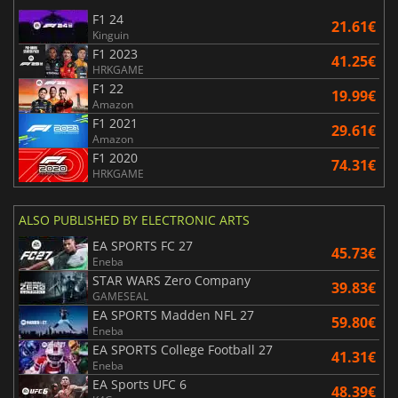
F1 24
21.61€
Kinguin
F1 2023
41.25€
HRKGAME
F1 22
19.99€
Amazon
F1 2021
29.61€
Amazon
F1 2020
74.31€
HRKGAME
ALSO PUBLISHED BY ELECTRONIC ARTS
EA SPORTS FC 27
45.73€
Eneba
STAR WARS Zero Company
39.83€
GAMESEAL
EA SPORTS Madden NFL 27
59.80€
Eneba
EA SPORTS College Football 27
41.31€
Eneba
EA Sports UFC 6
48.39€