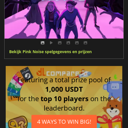
Bekijk Pink Noise spelgegevens en prijzen
Featuring a total prize pool of
1,000 USDT
for the
top 10 players
on the
leaderboard.
4 WAYS TO WIN BIG!