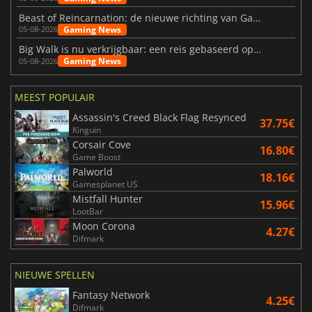
Beast of Reincarnation: de nieuwe richting van Game Freak
Gaming News
05-08-2026
Big Walk is nu verkrijgbaar: een reis gebaseerd op vriendschap
Gaming News
05-08-2026
MEEST POPULAIR
Assassin's Creed Black Flag Resynced
37.75€
Kinguin
Corsair Cove
16.80€
Game Boost
Palworld
18.16€
Gamesplanet US
Mistfall Hunter
15.96€
LootBar
Moon Corona
4.27€
Difmark
NIEUWE SPELLEN
Fantasy Network
4.25€
Difmark