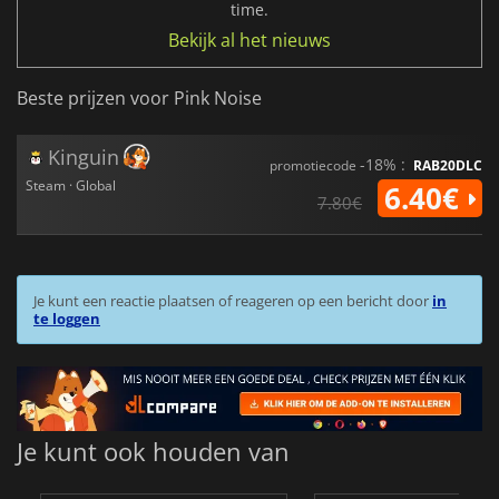
time.
Bekijk al het nieuws
Beste prijzen voor Pink Noise
Kinguin
-18% :
promotiecode
RAB20DLC
Steam · Global
6.40€
7.80€
Je kunt een reactie plaatsen of reageren op een bericht door
in
te loggen
Je kunt ook houden van