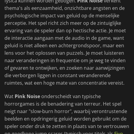
fysica kunnen worden gebogen.
Pink Noise
verkent
thema's als eenzaamheid, onzichtbare angsten en de
psychologische impact van geluid op de menselijke
perceptie. Het spel richt zich meer op de zintuiglijke
ervaring van de speler dan op hectische actie. Je moet
de interactie aangaan met de audio in de game, want
geluid is niet alleen een achtergrondspoor, maar een
lens voor het oplossen van puzzels. Je moet luisteren
naar veranderingen in frequentie om je weg te vinden
of gevaren te ontwijken, en zoeken naar aanwijzingen
die verborgen liggen in constant veranderende
ruimtes, wat een hoge mate van concentratie vereist.
Wat
Pink Noise
onderscheidt van typische
horrorgames is de benadering van terreur. Het spel
neigt naar "slow-burn horror", waarbij verontrustende
beelden en opdringerig geluid worden gebruikt om de
speler onder druk te zetten in plaats van te vertrouwen
op goedkope jump scares (typisch voor titels als
Five