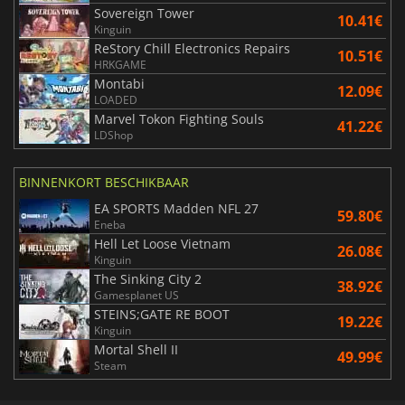
Sovereign Tower
10.41€
Kinguin
ReStory Chill Electronics Repairs
10.51€
HRKGAME
Montabi
12.09€
LOADED
Marvel Tokon Fighting Souls
41.22€
LDShop
BINNENKORT BESCHIKBAAR
EA SPORTS Madden NFL 27
59.80€
Eneba
Hell Let Loose Vietnam
26.08€
Kinguin
The Sinking City 2
38.92€
Gamesplanet US
STEINS;GATE RE BOOT
19.22€
Kinguin
Mortal Shell II
49.99€
Steam