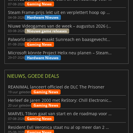
Gaming News
07-08-2026
Steam Frame-prijs lekt uit en verplettert hoop op betaalbare VR
Hardware Nieuws
04-08-2026
Niuwe Videogames van de week – augustus 2026 (week 32)
Nieuwe game releases
03-08-2026
Palworld-update maakt Sunreach en baasgevechten stabieler
Gaming News
01-08-2026
Microsoft könnte Project Helix neu planen – Steam-Support wackelt
Hardware Nieuws
29-07-2026
NIEUWS, GOEDE DEALS
REANIMAL lanceert officieel de DLC The Prisoner
Gaming News
19 uur geleden
Herleef de jaren 2000 met ReStory: Chill Electronics Repairs
Gaming News
20 uur geleden
MARVEL Tōkon gaat van start en de roadmap voor jaar 1 is bekendgemaakt
Gaming News
07-08-2026
Resident Evil Veronica staat nu al op meer dan 2 miljoen verlanglijstjes
Gaming News
05-08-2026