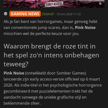
GAMING NEWS
OctaneE
-
10 mrt 2026 11:55
Als je fan bent van horrorgames, maar genoeg hebt
van conventionele jump scares, dan is
, Pink Noise
misschien wel de perfecte keuze voor jou.
Waarom brengt de roze tint in
het spel zo'n intens onbehagen
teweeg?
Pink Noise
(ontwikkeld door Somber Games)
lanceerde zijn early access-versie officieel op 6 maart
2026. Als indie-titel in het psychologische horrorgenre
gecombineerd met puzzelelementen trekt het de
aandacht vanwege de unieke grafische stijl en
beklemmende sfeer.