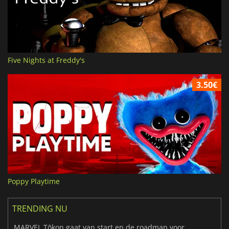
Five Nights at Freddy's
3.50€
Poppy Playtime
TRENDING NU
MARVEL Tōkon gaat van start en de roadmap voor jaar 1 is bekendgemaakt