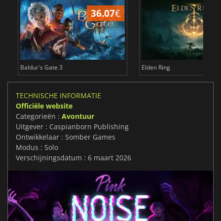
36.07
€
4
Baldur's Gate 3
Elden Ring
TECHNISCHE INFORMATIE
Officiële website
Categorieën :
Avontuur
Uitgever : Caspianborn Publishing
Ontwikkelaar : Somber Games
Modus : Solo
Verschijningsdatum : 6 maart 2026