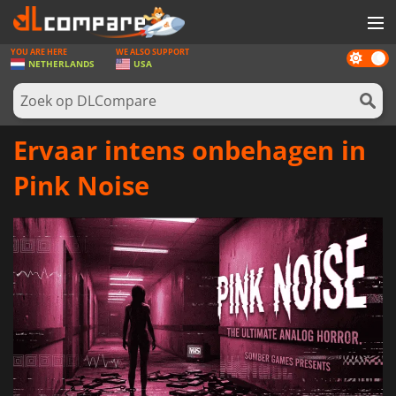
YOU ARE HERE
WE ALSO SUPPORT
Dark
SPELLEN
NETHERLANDS
USA
mode
GAME CARDS
SOFTWARE
Ervaar intens onbehagen in
REWARDS
Pink Noise
NIEUWS
LOG IN OF REGISTREER