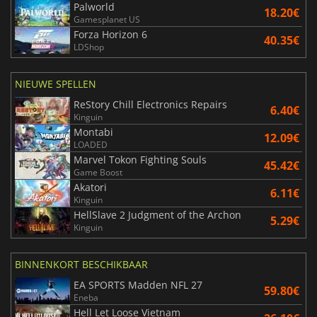
Palworld
18.20€
Gamesplanet US
Forza Horizon 6
40.35€
LDShop
NIEUWE SPELLEN
ReStory Chill Electronics Repairs
6.40€
Kinguin
Montabi
12.09€
LOADED
Marvel Tokon Fighting Souls
45.42€
Game Boost
Akatori
6.11€
Kinguin
HellSlave 2 Judgment of the Archon
5.29€
Kinguin
BINNENKORT BESCHIKBAAR
EA SPORTS Madden NFL 27
59.80€
Eneba
Hell Let Loose Vietnam