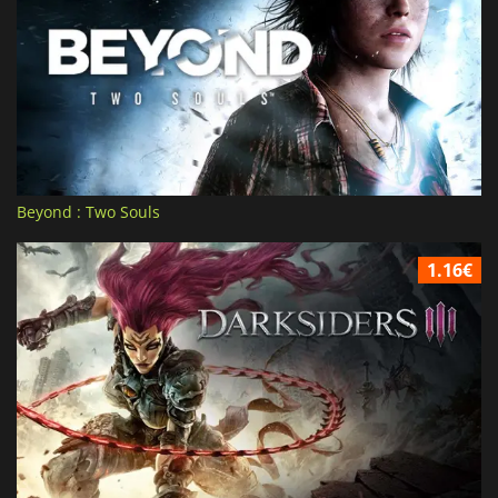
Beyond : Two Souls
1.16€