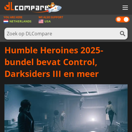
YOU ARE HERE
WE ALSO SUPPORT
Dark
SPELLEN
NETHERLANDS
USA
mode
GAME CARDS
SOFTWARE
Humble Heroines 2025-
REWARDS
bundel bevat Control,
NIEUWS
Darksiders III en meer
LOG IN OF REGISTREER