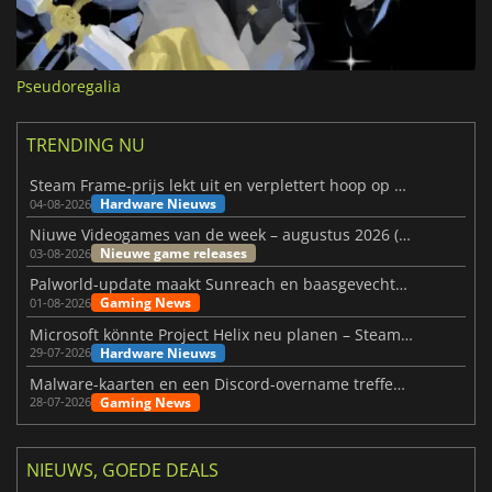
Pseudoregalia
TRENDING NU
Steam Frame-prijs lekt uit en verplettert hoop op betaalbare VR
Hardware Nieuws
04-08-2026
Niuwe Videogames van de week – augustus 2026 (week 32)
Nieuwe game releases
03-08-2026
Palworld-update maakt Sunreach en baasgevechten stabieler
Gaming News
01-08-2026
Microsoft könnte Project Helix neu planen – Steam-Support wackelt
Hardware Nieuws
29-07-2026
Malware-kaarten en een Discord-overname treffen Meccha Chameleon
Gaming News
28-07-2026
NIEUWS, GOEDE DEALS