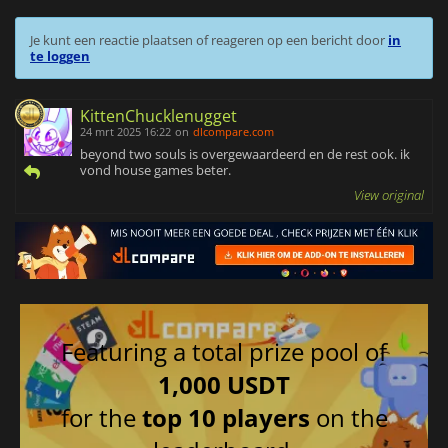
Je kunt een reactie plaatsen of reageren op een bericht door
in
te loggen
KittenChucklenugget
24 mrt 2025 16:22
on
dlcompare.com
beyond two souls is overgewaardeerd en de rest ook. ik
vond house games beter.
View original
Featuring a total prize pool of
1,000 USDT
for the
top 10 players
on the