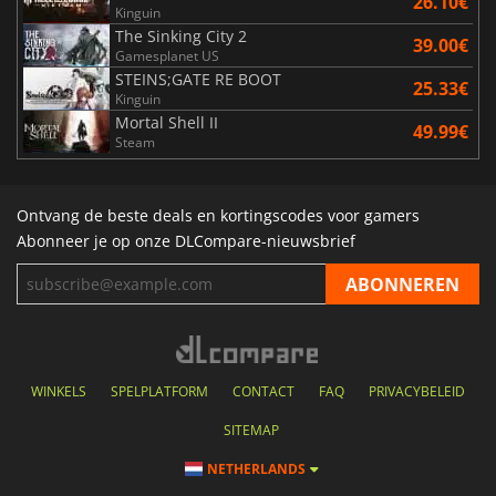
26.10€
Kinguin
The Sinking City 2
39.00€
Gamesplanet US
STEINS;GATE RE BOOT
25.33€
Kinguin
Mortal Shell II
49.99€
Steam
Ontvang de beste deals en kortingscodes voor gamers
Abonneer je op onze DLCompare-nieuwsbrief
WINKELS
SPELPLATFORM
CONTACT
FAQ
PRIVACYBELEID
SITEMAP
NETHERLANDS