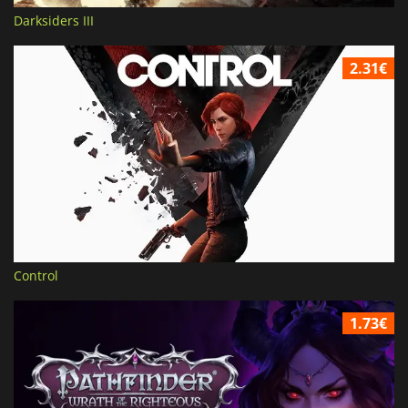
Darksiders III
2.31€
Control
1.73€