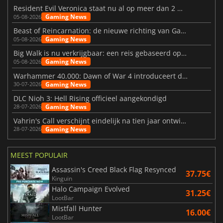
Resident Evil Veronica staat nu al op meer dan 2 miljoen verlanglijstjes
Gaming News
05-08-2026
Beast of Reincarnation: de nieuwe richting van Game Freak
Gaming News
05-08-2026
Big Walk is nu verkrijgbaar: een reis gebaseerd op vriendschap
Gaming News
05-08-2026
Warhammer 40.000: Dawn of War 4 introduceert de Necron-factie
Gaming News
30-07-2026
DLC Nioh 3: Hell Rising officieel aangekondigd
Gaming News
28-07-2026
Vahrin's Call verschijnt eindelijk na tien jaar ontwikkeling
Gaming News
28-07-2026
MEEST POPULAIR
Assassin's Creed Black Flag Resynced
37.75€
Kinguin
Halo Campaign Evolved
31.25€
LootBar
Mistfall Hunter
16.00€
LootBar