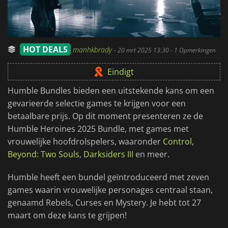
HOT DEALS
manhkbrady
-
20 mrt 2025 13:30
- 1 Opmerkingen
Eindigt
Humble Bundles bieden een uitstekende kans om een
gevarieerde selectie games te krijgen voor een
betaalbare prijs. Op dit moment presenteren ze de
Humble Heroines 2025 Bundle, met games met
vrouwelijke hoofdrolspelers, waaronder
Control
,
Beyond: Two Souls
,
Darksiders III
en meer.
Humble heeft een bundel geïntroduceerd met zeven
games waarin vrouwelijke personages centraal staan,
genaamd Rebels, Curses en Mystery. Je hebt tot 27
maart om deze kans te grijpen!