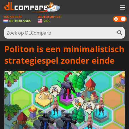
YOU ARE HERE
WE ALSO SUPPORT
Dark
SPELLEN
NETHERLANDS
USA
mode
GAME CARDS
SOFTWARE
Politon is een minimalistisch
REWARDS
strategiespel zonder einde
NIEUWS
LOG IN OF REGISTREER