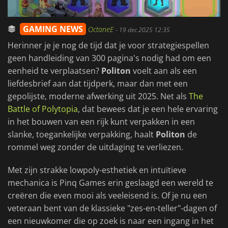
GAMING NEWS
OctaneE
-
19 dec 2025 12:35
Herinner je je nog de tijd dat je voor strategiespellen
geen handleiding van 300 pagina's nodig had om een
eenheid te verplaatsen?
Politon
voelt aan als een
liefdesbrief aan dat tijdperk, maar dan met een
gepolijste, moderne afwerking uit 2025. Net als
The
Battle of Polytopia
, dat bewees dat je een hele ervaring
in het bouwen van een rijk kunt verpakken in een
slanke, toegankelijke verpakking, haalt
Politon
de
rommel weg zonder de uitdaging te verliezen.
Met zijn strakke lowpoly-esthetiek en intuïtieve
mechanica is Pinq Games erin geslaagd een wereld te
creëren die even mooi als veeleisend is. Of je nu een
veteraan bent van de klassieke "zes-en-teller"-dagen of
een nieuwkomer die op zoek is naar een ingang in het