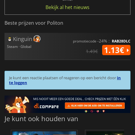
Bekijk al het nieuws
Beste prijzen voor Politon
Kinguin
-24% :
promotiecode
RAB28DLC
Steam · Global
1.13€
1.49€
Je kunt een reactie plaatsen of reageren op een bericht door
in
te loggen
Je kunt ook houden van