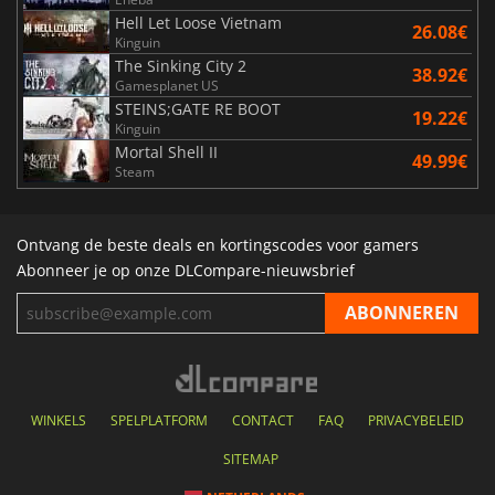
Hell Let Loose Vietnam
26.08€
Kinguin
The Sinking City 2
38.92€
Gamesplanet US
STEINS;GATE RE BOOT
19.22€
Kinguin
Mortal Shell II
49.99€
Steam
Ontvang de beste deals en kortingscodes voor gamers
Abonneer je op onze DLCompare-nieuwsbrief
WINKELS
SPELPLATFORM
CONTACT
FAQ
PRIVACYBELEID
SITEMAP