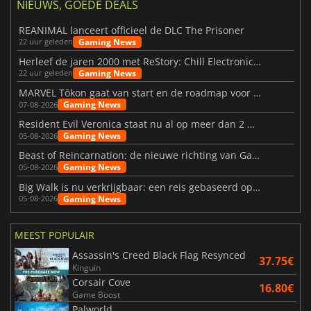
NIEUWS, GOEDE DEALS
REANIMAL lanceert officieel de DLC The Prisoner
Gaming News
22 uur geleden
Herleef de jaren 2000 met ReStory: Chill Electronics Repairs
Gaming News
22 uur geleden
MARVEL Tōkon gaat van start en de roadmap voor jaar 1 is bekendgemaakt
Gaming News
07-08-2026
Resident Evil Veronica staat nu al op meer dan 2 miljoen verlanglijstjes
Gaming News
05-08-2026
Beast of Reincarnation: de nieuwe richting van Game Freak
Gaming News
05-08-2026
Big Walk is nu verkrijgbaar: een reis gebaseerd op vriendschap
Gaming News
05-08-2026
MEEST POPULAIR
Assassin's Creed Black Flag Resynced
37.75€
Kinguin
Corsair Cove
16.80€
Game Boost
Palworld