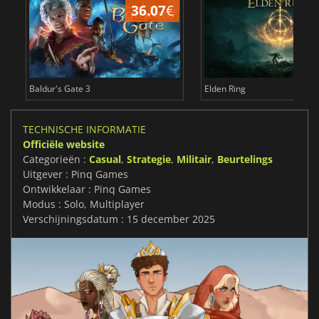
36.07
€
4
Baldur's Gate 3
Elden Ring
TECHNISCHE INFORMATIE
Officiële website
Categorieën :
Casual
,
Strategie
,
Militair
,
Beurtelings
Uitgever : Pinq Games
Ontwikkelaar : Pinq Games
Modus : Solo, Multiplayer
Verschijningsdatum : 15 december 2025