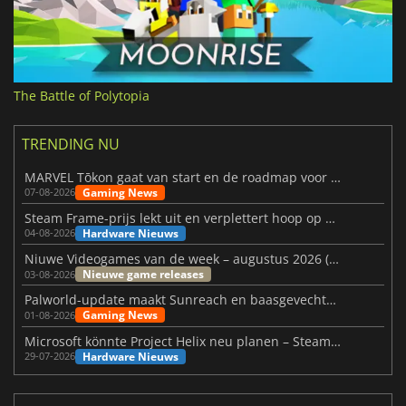
The Battle of Polytopia
TRENDING NU
MARVEL Tōkon gaat van start en de roadmap voor jaar 1 is bekendgemaakt
Gaming News
07-08-2026
Steam Frame-prijs lekt uit en verplettert hoop op betaalbare VR
Hardware Nieuws
04-08-2026
Niuwe Videogames van de week – augustus 2026 (week 32)
Nieuwe game releases
03-08-2026
Palworld-update maakt Sunreach en baasgevechten stabieler
Gaming News
01-08-2026
Microsoft könnte Project Helix neu planen – Steam-Support wackelt
Hardware Nieuws
29-07-2026