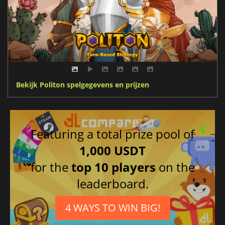
Bekijk Politon spelgegevens en prijzen
Featuring a total prize pool of
1,000 USDT
for the
top 10 players
on the
leaderboard.
4 WAYS TO WIN BIG!