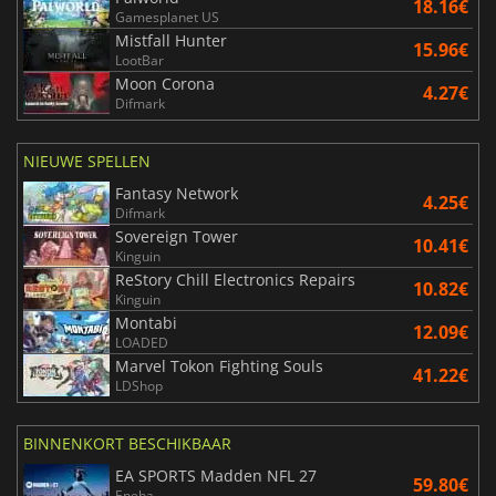
18.16€
Gamesplanet US
Mistfall Hunter
15.96€
LootBar
Moon Corona
4.27€
Difmark
NIEUWE SPELLEN
Fantasy Network
4.25€
Difmark
Sovereign Tower
10.41€
Kinguin
ReStory Chill Electronics Repairs
10.82€
Kinguin
Montabi
12.09€
LOADED
Marvel Tokon Fighting Souls
41.22€
LDShop
BINNENKORT BESCHIKBAAR
EA SPORTS Madden NFL 27
59.80€
Eneba