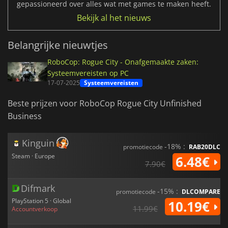
gepassioneerd over alles wat met games te maken heeft.
Bekijk al het nieuws
Belangrijke nieuwtjes
RoboCop: Rogue City - Onafgemaakte zaken:
Systeemvereisten op PC
17-07-2025
Systeemvereisten
Beste prijzen voor RoboCop Rogue City Unfinished
Business
Kinguin
-18% :
promotiecode
RAB20DLC
Steam · Europe
6.48€
7.90€
Difmark
-15% :
promotiecode
DLCOMPARE
PlayStation 5 · Global
10.19€
11.99€
Accountverkoop