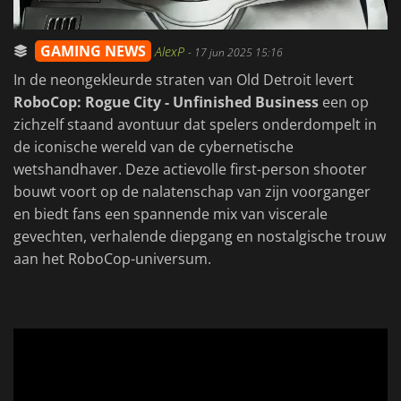
GAMING NEWS
AlexP
-
17 jun 2025 15:16
In de neongekleurde straten van Old Detroit levert
RoboCop: Rogue City - Unfinished Business
een op
zichzelf staand avontuur dat spelers onderdompelt in
de iconische wereld van de cybernetische
wetshandhaver. Deze actievolle first-person shooter
bouwt voort op de nalatenschap van zijn voorganger
en biedt fans een spannende mix van viscerale
gevechten, verhalende diepgang en nostalgische trouw
aan het RoboCop-universum.