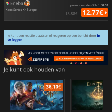
Eneba
-8% :
promotiecode
DLC8
Xbox Series X · Europe
12.77€
13.88€
Je kunt een reactie plaatsen of reageren op een bericht door
in
te loggen
Je kunt ook houden van
36.10
€
4