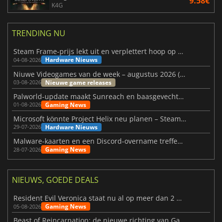
9.58€
K4G
TRENDING NU
Steam Frame-prijs lekt uit en verplettert hoop op betaalbare VR
Hardware Nieuws
04-08-2026
Niuwe Videogames van de week – augustus 2026 (week 32)
Nieuwe game releases
03-08-2026
Palworld-update maakt Sunreach en baasgevechten stabieler
Gaming News
01-08-2026
Microsoft könnte Project Helix neu planen – Steam-Support wackelt
Hardware Nieuws
29-07-2026
Malware-kaarten en een Discord-overname treffen Meccha Chameleon
Gaming News
28-07-2026
NIEUWS, GOEDE DEALS
Resident Evil Veronica staat nu al op meer dan 2 miljoen verlanglijstjes
Gaming News
05-08-2026
Beast of Reincarnation: de nieuwe richting van Game Freak