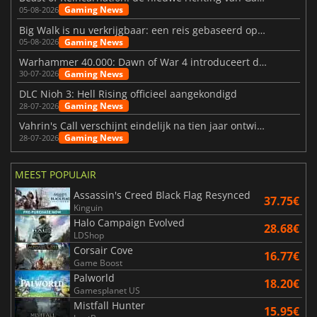
Gaming News
05-08-2026
Big Walk is nu verkrijgbaar: een reis gebaseerd op vriendschap
Gaming News
05-08-2026
Warhammer 40.000: Dawn of War 4 introduceert de Necron-factie
Gaming News
30-07-2026
DLC Nioh 3: Hell Rising officieel aangekondigd
Gaming News
28-07-2026
Vahrin's Call verschijnt eindelijk na tien jaar ontwikkeling
Gaming News
28-07-2026
MEEST POPULAIR
Assassin's Creed Black Flag Resynced
37.75€
Kinguin
Halo Campaign Evolved
28.68€
LDShop
Corsair Cove
16.77€
Game Boost
Palworld
18.20€
Gamesplanet US
Mistfall Hunter
15.95€