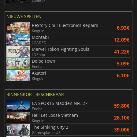
LootBar
NIEUWE SPELLEN
ReStory Chill Electronics Repairs
6.93€
Kinguin
Montabi
12.09€
LOADED
Marvel Tokon Fighting Souls
41.22€
LDShop
Doloc Town
5.09€
Eneba
Akatori
6.10€
Kinguin
BINNENKORT BESCHIKBAAR
EA SPORTS Madden NFL 27
59.80€
Eneba
Hell Let Loose Vietnam
26.10€
Kinguin
The Sinking City 2
39.00€
Gamesplanet US