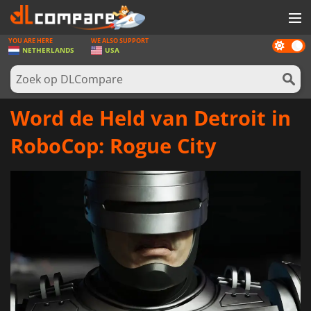
YOU ARE HERE
WE ALSO SUPPORT
Dark
SPELLEN
NETHERLANDS
USA
mode
GAME CARDS
SOFTWARE
Word de Held van Detroit in
REWARDS
RoboCop: Rogue City
NIEUWS
LOG IN OF REGISTREER