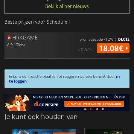
Bekijk al het nieuws
Beste prijzen voor Schedule I
HRKGAME
-12% :
promotiecode
DLC12
Gift · Global
18.08€
20.54€
Je kunt een reactie plaatsen of reageren op een bericht door
in
te loggen
Je kunt ook houden van