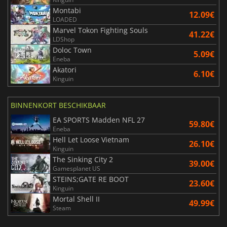
Montabi
12.09€
LOADED
Marvel Tokon Fighting Souls
41.22€
LDShop
Doloc Town
5.09€
Eneba
Akatori
6.10€
Kinguin
BINNENKORT BESCHIKBAAR
EA SPORTS Madden NFL 27
59.80€
Eneba
Hell Let Loose Vietnam
26.10€
Kinguin
The Sinking City 2
39.00€
Gamesplanet US
STEINS;GATE RE BOOT
23.60€
Kinguin
Mortal Shell II
49.99€
Steam