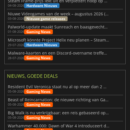
Steam Frame-prijs lekt uit en verplettert hoop op betaalbare VR
Hardware Nieuws
04-08-2026
Niuwe Videogames van de week – augustus 2026 (week 32)
Nieuwe game releases
03-08-2026
Palworld-update maakt Sunreach en baasgevechten stabieler
Gaming News
01-08-2026
Microsoft könnte Project Helix neu planen – Steam-Support wackelt
Hardware Nieuws
29-07-2026
Malware-kaarten en een Discord-overname treffen Meccha Chameleon
Gaming News
28-07-2026
NIEUWS, GOEDE DEALS
Resident Evil Veronica staat nu al op meer dan 2 miljoen verlanglijstjes
Gaming News
05-08-2026
Beast of Reincarnation: de nieuwe richting van Game Freak
Gaming News
05-08-2026
Big Walk is nu verkrijgbaar: een reis gebaseerd op vriendschap
Gaming News
05-08-2026
Warhammer 40.000: Dawn of War 4 introduceert de Necron-factie