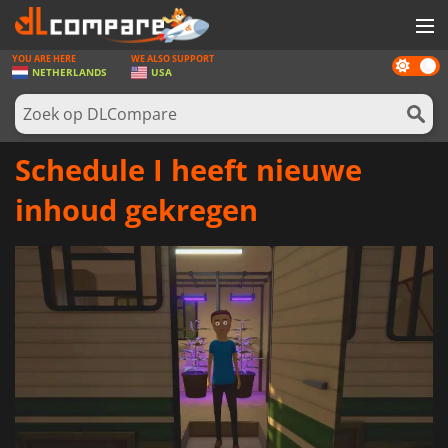
YOU ARE HERE
WE ALSO SUPPORT
Dark
SPELLEN
NETHERLANDS
USA
mode
GAME CARDS
SOFTWARE
Schedule I heeft nieuwe
REWARDS
inhoud gekregen
NIEUWS
LOG IN OF REGISTREER