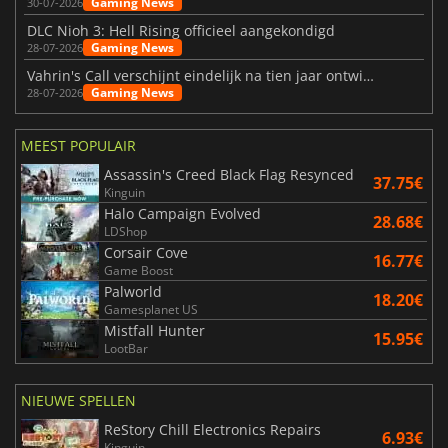
Gaming News
30-07-2026
DLC Nioh 3: Hell Rising officieel aangekondigd
Gaming News
28-07-2026
Vahrin's Call verschijnt eindelijk na tien jaar ontwikkeling
Gaming News
28-07-2026
MEEST POPULAIR
Assassin's Creed Black Flag Resynced
37.75€
Kinguin
Halo Campaign Evolved
28.68€
LDShop
Corsair Cove
16.77€
Game Boost
Palworld
18.20€
Gamesplanet US
Mistfall Hunter
15.95€
LootBar
NIEUWE SPELLEN
ReStory Chill Electronics Repairs
6.93€
Kinguin