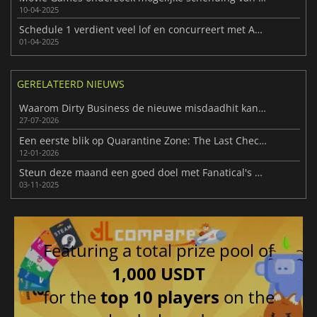
10-04-2025
Schedule 1 verdient veel lof en concurreert met AAA-titels in de verkoop
01-04-2025
GERELATEERD NIEUWS
Waarom Dirty Business de nieuwe misdaadhit kan worden
27-07-2026
Een eerste blik op Quarantine Zone: The Last Check en de groeiende buzz
12-01-2026
Steun deze maand een goed doel met Fanatical's Movember Charity Bundle
03-11-2025
Featuring a total prize pool of
1,000 USDT
for the
top 10 players
on the