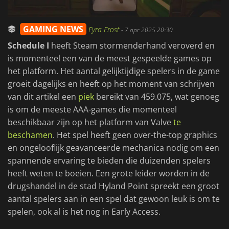
GAMING NEWS
Fyra Frost
-
7 apr 2025 20:30
Schedule I
heeft Steam stormenderhand veroverd en
is momenteel een van de meest gespeelde games op
het platform. Het aantal gelijktijdige spelers in de game
groeit dagelijks en heeft op het moment van schrijven
van dit artikel een
piek
bereikt van 459.075, wat genoeg
is om de meeste AAA-games die momenteel
beschikbaar zijn op het platform van Valve
te
beschamen
. Het spel heeft geen over-the-top graphics
en ongelooflijk geavanceerde mechanica nodig om een
spannende ervaring te bieden die duizenden spelers
heeft weten te boeien. Een grote leider worden in de
drugshandel in de stad Hyland Point spreekt een groot
aantal spelers aan in een spel dat gewoon leuk is om te
spelen, ook al is het nog in Early Access.