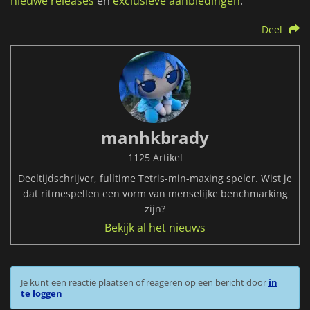
nieuwe releases
en
exclusieve aanbiedingen
.
Deel
manhkbrady
1125 Artikel
Deeltijdschrijver, fulltime Tetris-min-maxing speler. Wist je
dat ritmespellen een vorm van menselijke benchmarking
zijn?
Bekijk al het nieuws
Je kunt een reactie plaatsen of reageren op een bericht door
in
te loggen