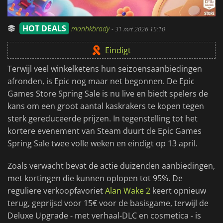
HOT DEALS
manhkbrady
-
31 mrt 2026 15:10
Eindigt
Terwijl veel winkelketens hun seizoensaanbiedingen
afronden, is Epic nog maar net begonnen. De Epic
Games Store Spring Sale is nu live en biedt spelers de
kans om een groot aantal kaskrakers te kopen tegen
sterk gereduceerde prijzen. In tegenstelling tot het
kortere evenement van Steam duurt de Epic Games
Spring Sale twee volle weken en eindigt op 13 april.
Zoals verwacht bevat de actie duizenden aanbiedingen,
met kortingen die kunnen oplopen tot 95%. De
reguliere verkoopfavoriet
Alan Wake 2
keert opnieuw
terug, geprijsd voor 15€ voor de basisgame, terwijl de
Deluxe Upgrade - met verhaal-DLC en cosmetica - is