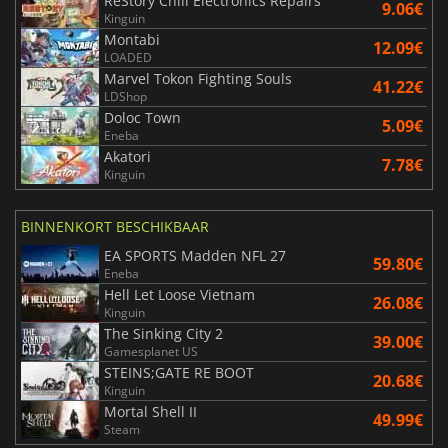
ReStory Chill Electronics Repairs
9.06€
Kinguin
Montabi
12.09€
LOADED
Marvel Tokon Fighting Souls
41.22€
LDShop
Doloc Town
5.09€
Eneba
Akatori
7.78€
Kinguin
BINNENKORT BESCHIKBAAR
EA SPORTS Madden NFL 27
59.80€
Eneba
Hell Let Loose Vietnam
26.08€
Kinguin
The Sinking City 2
39.00€
Gamesplanet US
STEINS;GATE RE BOOT
20.68€
Kinguin
Mortal Shell II
49.99€
Steam