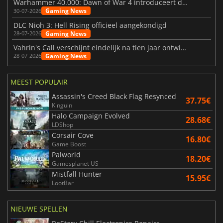
Warhammer 40.000: Dawn of War 4 introduceert de Necron-factie
Gaming News
30-07-2026
DLC Nioh 3: Hell Rising officieel aangekondigd
Gaming News
28-07-2026
Vahrin's Call verschijnt eindelijk na tien jaar ontwikkeling
Gaming News
28-07-2026
MEEST POPULAIR
Assassin's Creed Black Flag Resynced
37.75€
Kinguin
Halo Campaign Evolved
28.68€
LDShop
Corsair Cove
16.80€
Game Boost
Palworld
18.20€
Gamesplanet US
Mistfall Hunter
15.95€
LootBar
NIEUWE SPELLEN