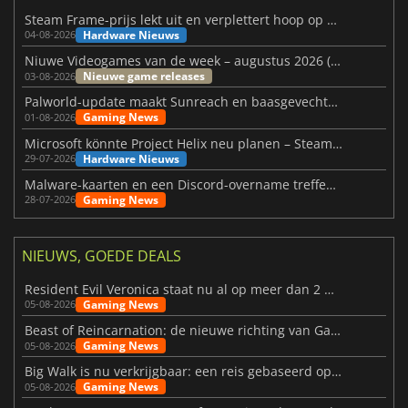
Steam Frame-prijs lekt uit en verplettert hoop op betaalbare VR
Hardware Nieuws
04-08-2026
Niuwe Videogames van de week – augustus 2026 (week 32)
Nieuwe game releases
03-08-2026
Palworld-update maakt Sunreach en baasgevechten stabieler
Gaming News
01-08-2026
Microsoft könnte Project Helix neu planen – Steam-Support wackelt
Hardware Nieuws
29-07-2026
Malware-kaarten en een Discord-overname treffen Meccha Chameleon
Gaming News
28-07-2026
NIEUWS, GOEDE DEALS
Resident Evil Veronica staat nu al op meer dan 2 miljoen verlanglijstjes
Gaming News
05-08-2026
Beast of Reincarnation: de nieuwe richting van Game Freak
Gaming News
05-08-2026
Big Walk is nu verkrijgbaar: een reis gebaseerd op vriendschap
Gaming News
05-08-2026