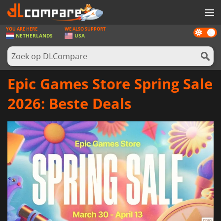
YOU ARE HERE
WE ALSO SUPPORT
Dark
SPELLEN
NETHERLANDS
USA
mode
GAME CARDS
SOFTWARE
Epic Games Store Spring Sale
REWARDS
2026: Beste Deals
NIEUWS
LOG IN OF REGISTREER