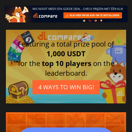
Featuring a total prize pool of
1,000 USDT
for the
top 10 players
on the
leaderboard.
4 WAYS TO WIN BIG!