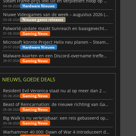
Steam Frame-prijs lekt uit en verplettert hoop op betaalbare VR
Hardware Nieuws
04-08-2026
Niuwe Videogames van de week – augustus 2026 (week 32)
Nieuwe game releases
03-08-2026
Palworld-update maakt Sunreach en baasgevechten stabieler
Gaming News
01-08-2026
Microsoft könnte Project Helix neu planen – Steam-Support wackelt
Hardware Nieuws
29-07-2026
Malware-kaarten en een Discord-overname treffen Meccha Chameleon
Gaming News
28-07-2026
NIEUWS, GOEDE DEALS
Resident Evil Veronica staat nu al op meer dan 2 miljoen verlanglijstjes
Gaming News
05-08-2026
Beast of Reincarnation: de nieuwe richting van Game Freak
Gaming News
05-08-2026
Big Walk is nu verkrijgbaar: een reis gebaseerd op vriendschap
Gaming News
05-08-2026
Warhammer 40.000: Dawn of War 4 introduceert de Necron-factie