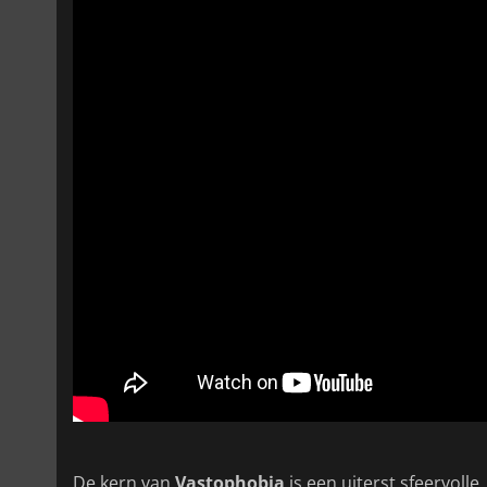
De kern van
Vastophobia
is een uiterst sfeervoll