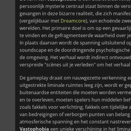
persoonlijk mysterie centraal staat binnen de ve
gevangen in deze bizarre realiteit, die zich manif
(vergelijkbaar met
Dreamcore
), van echoënde zwe
werelden. Het primaire doel is om op een gevaarlij
te vinden en de gefragmenteerde waarheid over je 
In plaats daarvan wordt de spanning uitsluitend 
soundscape en de doordringende psychologische ang
de omgeving. Het verhaal wordt indirect ontvouwd
verspreide "scènes uit je verleden" om het verhaal
De gameplay draait om nauwgezette verkenning en
uitgestrekte liminale ruimtes leeg zijn, wordt er 
buitenaardse entiteiten die moeten worden verme
en te overleven, moeten spelers hun middelen be
zoals fakkels voor verlichting, fakkels om tijdelijk
van bedreigingen of verborgen punten van belang 
atmosferische spanning en het constant nastreve
Vastophobia
een unieke verschijning in het limin