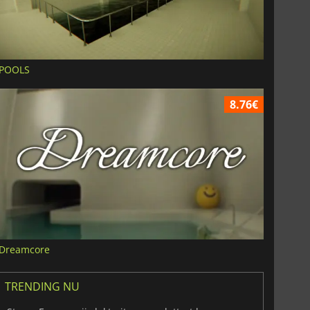
POOLS
8.76€
Dreamcore
TRENDING NU