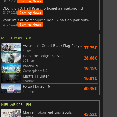
Gaming News
30-07-2026
DLC Nioh 3: Hell Rising officieel aangekondigd
Gaming News
28-07-2026
Vahrin's Call verschijnt eindelijk na tien jaar ontwikkeling
Gaming News
28-07-2026
MEEST POPULAIR
Assassin's Creed Black Flag Resynced
37.75€
Kinguin
Halo Campaign Evolved
28.68€
LDShop
Palworld
18.19€
Gamesplanet US
Mistfall Hunter
16.01€
LootBar
Forza Horizon 6
40.35€
LDShop
NIEUWE SPELLEN
Marvel Tokon Fighting Souls
45.52€
Kinguin