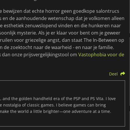
e bewijzen dat echte horror geen goedkope salontrucs
tes en de aanhoudende wetenschap dat je volkomen alleen
ale esthetiek zenuwslopend vinden en die hunkeren naar
onlijk mysterie. Als je er klaar voor bent om je geweer
te ruilen voor griezelige angst, dan staat The In-Between op
n de zoektocht naar de waarheid - en naar je familie.
jk dan onze prijsvergelijkingstool om
Vastophobia voor de
Deel
, and the golden handheld era of the PSP and PS Vita. I love
the nostalgia of classic games. I believe games can bring
 make the world a little brighter—one adventure at a time.