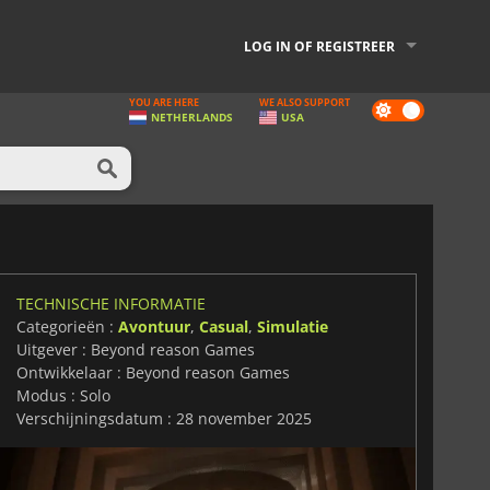
LOG IN OF REGISTREER
YOU ARE HERE
WE ALSO SUPPORT
Dark
NETHERLANDS
USA
mode
TECHNISCHE INFORMATIE
Categorieën :
Avontuur
,
Casual
,
Simulatie
Uitgever : Beyond reason Games
Ontwikkelaar : Beyond reason Games
Modus : Solo
Verschijningsdatum : 28 november 2025