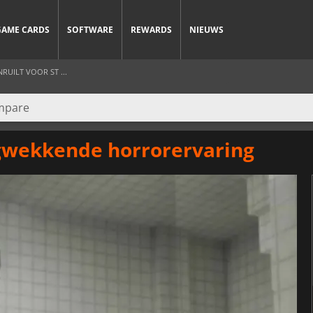
GAME CARDS
SOFTWARE
REWARDS
NIEUWS
UILT VOOR ST ...
gwekkende horrorervaring