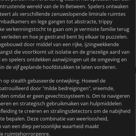
rontrustende wereld van de In-Between. Spelers ontwaken
esteert als verschillende zenuwslopende liminale ruimtes
mbadkamers en lege gangen tot abstracte, trippy
ke verkenningstocht te gaan om je vermiste familie terug
verleden en hoe je gestrand bent bij elkaar te puzzelen.
opgebouwd door middel van een rijke, ijzingwekkende
st die voortkomt uit isolatie en de griezelige aard van
 en spelers ontdekken aanwijzingen uit de omgeving en
 in de vijf geplande hoofdstukken te laten vorderen.
 op stealth gebaseerde ontwijking. Hoewel de
gepatrouilleerd door "milde bedreigingen", vreemde,
den omdat er geen gevechtssysteem is. Om te navigeren
heren en strategisch gebruikmaken van hulpmiddelen
e afleiding te creëren en stralingsdetectors om de nabijheid
te bepalen. Deze combinatie van weerloosheid,
n van een diep persoonlijke waarheid maakt
ale ruimtehorrorgenre.