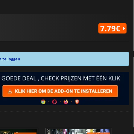
7.79€
n te loggen