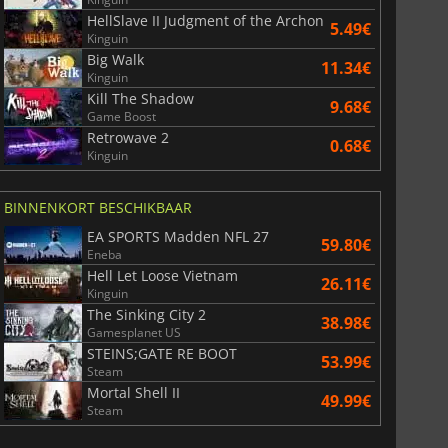
HellSlave II Judgment of the Archon
5.49€
Kinguin
Big Walk
11.34€
Kinguin
Kill The Shadow
9.68€
Game Boost
Retrowave 2
0.68€
Kinguin
BINNENKORT BESCHIKBAAR
EA SPORTS Madden NFL 27
59.80€
Eneba
Hell Let Loose Vietnam
26.11€
Kinguin
The Sinking City 2
38.98€
Gamesplanet US
STEINS;GATE RE BOOT
53.99€
Steam
Mortal Shell II
49.99€
Steam