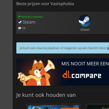
Beste prijzen voor Vastophobia
OFFICIËLE WINKEL
Steam
16
Global
Je kunt een reactie plaatsen of reageren op een bericht door
i
Je kunt ook houden van