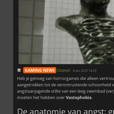
GAMING NEWS
OctaneE
-
4 dec 2025 14:20
Heb je genoeg van horrorgames die alleen vertro
aangetrokken tot de verontrustende schoonheid 
angstaanjagende stilte van een leeg zwembad (ver
moeten het hebben over
Vastophobia
.
De anatomie van angst: g