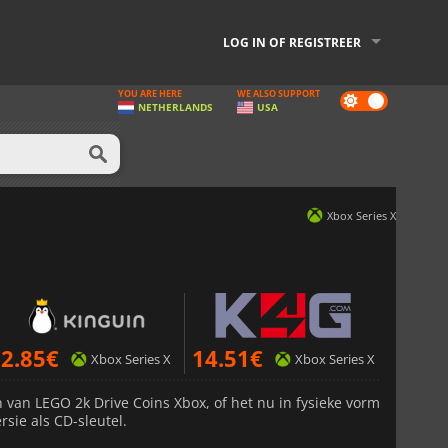
LOG IN OF REGISTREER
YOU ARE HERE
WE ALSO SUPPORT
Dark
NETHERLANDS
USA
mode
Xbox Series X
2.85
€
14.51
€
Xbox Series X
Xbox Series X
n van LEGO 2k Drive Coins Xbox, of het nu in fysieke vorm
ersie als CD-sleutel.