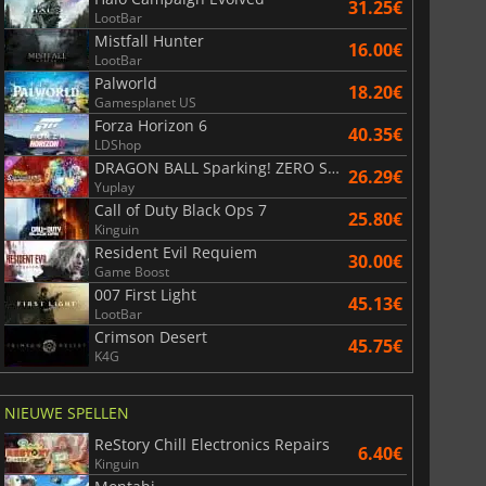
31.25€
LootBar
Mistfall Hunter
16.00€
LootBar
Palworld
18.20€
Gamesplanet US
Forza Horizon 6
40.35€
LDShop
DRAGON BALL Sparking! ZERO Super Limit Breaking NEO
26.29€
Yuplay
Call of Duty Black Ops 7
25.80€
Kinguin
Resident Evil Requiem
30.00€
Game Boost
007 First Light
45.13€
LootBar
Crimson Desert
45.75€
K4G
NIEUWE SPELLEN
ReStory Chill Electronics Repairs
6.40€
Kinguin