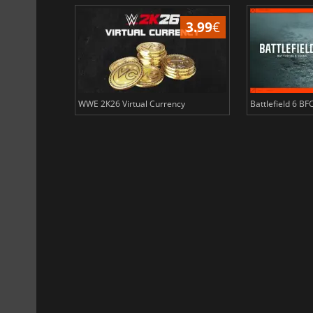
3.99
€
3.99
€
ency
WWE 2K26 Virtual Currency
Battlefield 6 BF