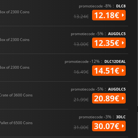
-8% :
promotiecode
DLC8
Box of 2300 Coins
12.18€
13.24€
-5% :
promotiecode
AUGDLC5
Box of 2300 Coins
12.35€
13.00€
-12% :
promotiecode
DLC12DEAL
Box of 2300 Coins
14.51€
16.49€
-5% :
promotiecode
AUGDLC5
Crate of 3600 Coins
20.89€
21.99€
-3% :
promotiecode
3DLC
Pallet of 6500 Coins
30.07€
31.00€