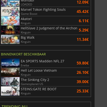
Montabi
12.09€
LOADED
Marvel Tokon Fighting Souls
45.42€
Game Boost
Akatori
6.11€
Kinguin
HellSlave 2 Judgment of the Archon
5.29€
Kinguin
Big Walk
11.34€
Kinguin
BINNENKORT BESCHIKBAAR
EA SPORTS Madden NFL 27
59.80€
Eneba
Hell Let Loose Vietnam
26.10€
Kinguin
The Sinking City 2
39.00€
Gamesplanet US
STEINS;GATE RE BOOT
25.33€
Kinguin
TRENDING NU