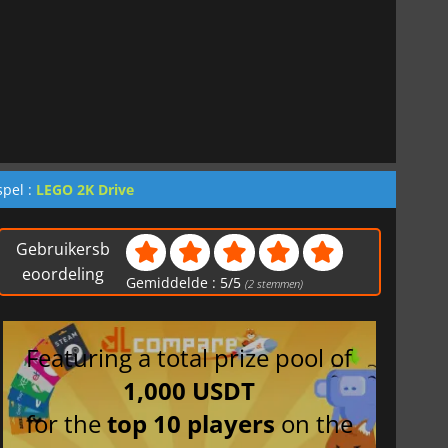
spel :
LEGO 2K Drive
Gebruikersb
eoordeling
Gemiddelde :
5
/
5
(
2
stemmen)
Featuring a total prize pool of
1,000 USDT
for the
top 10 players
on the