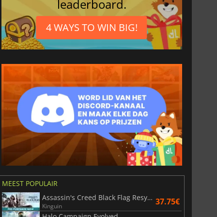
leaderboard.
4 WAYS TO WIN BIG!
MEEST POPULAIR
Assassin's Creed Black Flag Resynced
37.75€
Kinguin
Halo Campaign Evolved