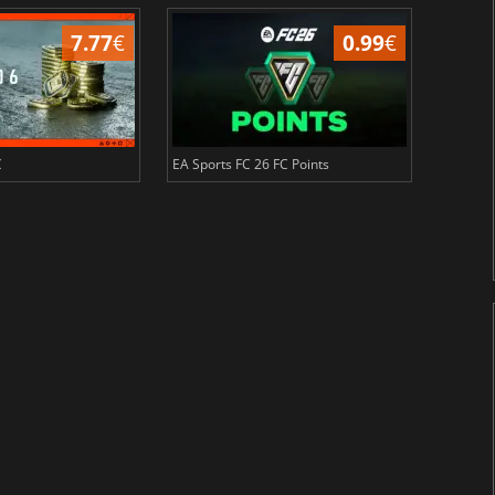
7.77
€
0.99
€
C
EA Sports FC 26 FC Points
NBA 2K2