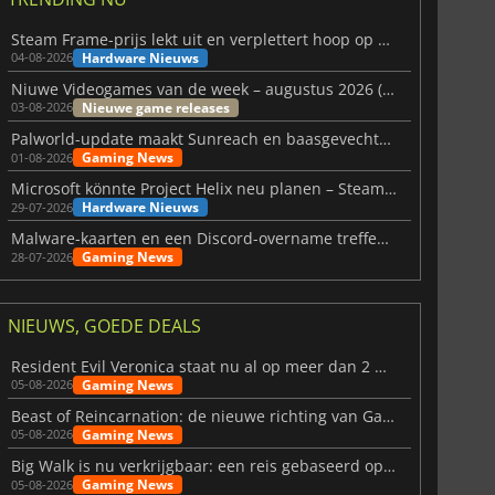
3.65
€
7.44
€
Steam Frame-prijs lekt uit en verplettert hoop op betaalbare VR
Hardware Nieuws
04-08-2026
Niuwe Videogames van de week – augustus 2026 (week 32)
Nieuwe game releases
03-08-2026
Palworld-update maakt Sunreach en baasgevechten stabieler
Gaming News
01-08-2026
6 Virtual Currency
Madden NFL 26 Points
Microsoft könnte Project Helix neu planen – Steam-Support wackelt
Hardware Nieuws
29-07-2026
Malware-kaarten en een Discord-overname treffen Meccha Chameleon
Gaming News
28-07-2026
NIEUWS, GOEDE DEALS
Resident Evil Veronica staat nu al op meer dan 2 miljoen verlanglijstjes
Gaming News
05-08-2026
Beast of Reincarnation: de nieuwe richting van Game Freak
Gaming News
05-08-2026
Big Walk is nu verkrijgbaar: een reis gebaseerd op vriendschap
Gaming News
05-08-2026