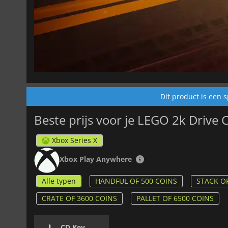
Dit product is een 
Beste prijs voor je LEGO 2k Drive 
Xbox Series X
Xbox Play Anywhere
Alle typen
HANDFUL OF 500 COINS
STACK O
CRATE OF 3600 COINS
PALLET OF 6500 COINS
CD Key