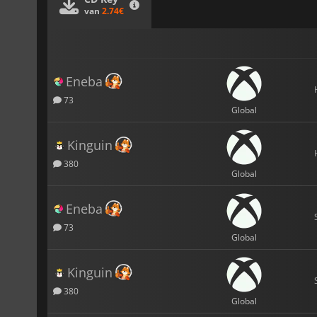
van
2.74€
Eneba
73
Global
Kinguin
380
Global
Eneba
73
Global
Kinguin
380
Global