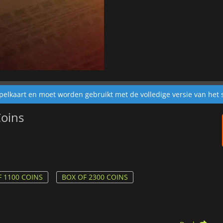
spelkaart en moet worden gebruikt met de volledige versie van het 
Coins
F 1100 COINS
BOX OF 2300 COINS