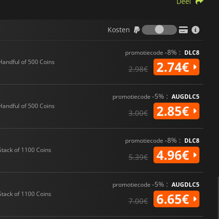
Deel
Kosten
Kosten
-8% :
promotiecode
DLC8
Handful of 500 Coins
2.74€
2.98€
-5% :
promotiecode
AUGDLC5
Handful of 500 Coins
2.85€
3.00€
-8% :
promotiecode
DLC8
Stack of 1100 Coins
4.96€
5.39€
-5% :
promotiecode
AUGDLC5
Stack of 1100 Coins
6.65€
7.00€