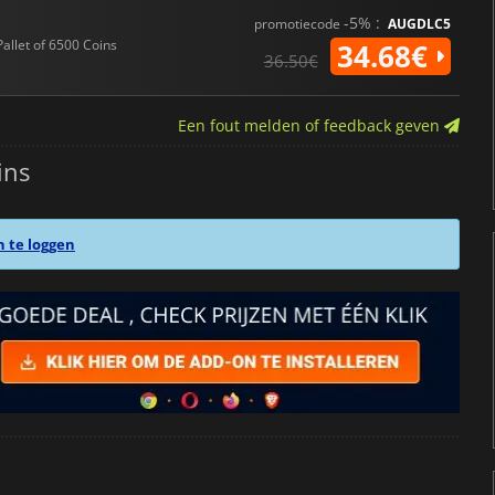
-5% :
promotiecode
AUGDLC5
Pallet of 6500 Coins
34.68€
36.50€
Een fout melden of feedback geven
ins
n te loggen