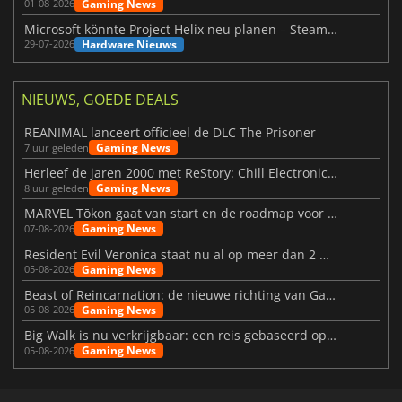
Gaming News
01-08-2026
Microsoft könnte Project Helix neu planen – Steam-Support wackelt
Hardware Nieuws
29-07-2026
NIEUWS, GOEDE DEALS
REANIMAL lanceert officieel de DLC The Prisoner
Gaming News
7 uur geleden
Herleef de jaren 2000 met ReStory: Chill Electronics Repairs
Gaming News
8 uur geleden
MARVEL Tōkon gaat van start en de roadmap voor jaar 1 is bekendgemaakt
Gaming News
07-08-2026
Resident Evil Veronica staat nu al op meer dan 2 miljoen verlanglijstjes
Gaming News
05-08-2026
Beast of Reincarnation: de nieuwe richting van Game Freak
Gaming News
05-08-2026
Big Walk is nu verkrijgbaar: een reis gebaseerd op vriendschap
Gaming News
05-08-2026