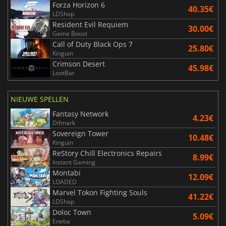
Forza Horizon 6
40.35€
LDShop
Resident Evil Requiem
30.00€
Game Boost
Call of Duty Black Ops 7
25.80€
Kinguin
Crimson Desert
45.98€
LootBar
NIEUWE SPELLEN
Fantasy Network
4.23€
Difmark
Sovereign Tower
10.48€
Kinguin
ReStory Chill Electronics Repairs
8.99€
Instant Gaming
Montabi
12.09€
LOADED
Marvel Tokon Fighting Souls
41.22€
LDShop
Doloc Town
5.09€
Eneba