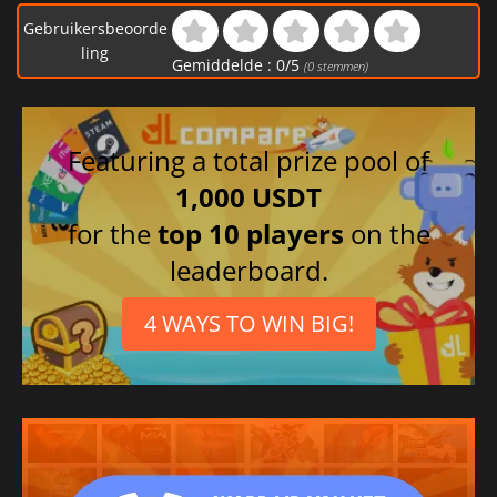
Gebruikersbeoorde
ling
Gemiddelde :
0
/
5
(
0
stemmen)
Featuring a total prize pool of
1,000 USDT
for the
top 10 players
on the
leaderboard.
4 WAYS TO WIN BIG!