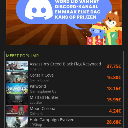
MEEST POPULAIR
Assassin's Creed Black Flag Resynced
37.75€
Kinguin
Corsair Cove
16.80€
Game Boost
Palworld
18.16€
Gamesplanet US
Mistfall Hunter
15.95€
LootBar
Moon Corona
4.24€
Difmark
Halo Campaign Evolved
28.68€
LDShop