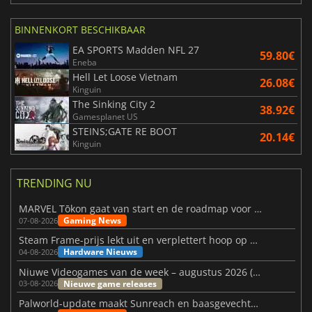
BINNENKORT BESCHIKBAAR
EA SPORTS Madden NFL 27
59.80€
Eneba
Hell Let Loose Vietnam
26.08€
Kinguin
The Sinking City 2
38.92€
Gamesplanet US
STEINS;GATE RE BOOT
20.14€
Kinguin
TRENDING NU
MARVEL Tōkon gaat van start en de roadmap voor jaar 1 is bekendgemaakt
Gaming News
07-08-2026
Steam Frame-prijs lekt uit en verplettert hoop op betaalbare VR
Hardware Nieuws
04-08-2026
Niuwe Videogames van de week – augustus 2026 (week 32)
Nieuwe game releases
03-08-2026
Palworld-update maakt Sunreach en baasgevechten stabieler