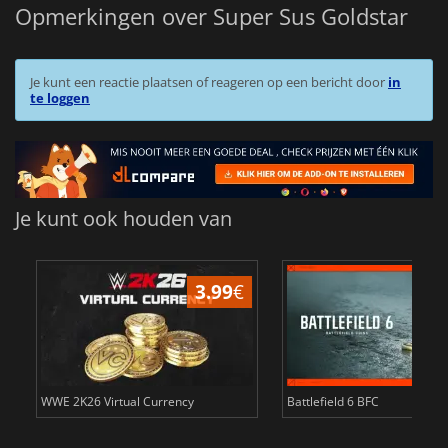
Opmerkingen over Super Sus Goldstar
Je kunt een reactie plaatsen of reageren op een bericht door
in
te loggen
Je kunt ook houden van
3.99
€
WWE 2K26 Virtual Currency
Battlefield 6 BFC