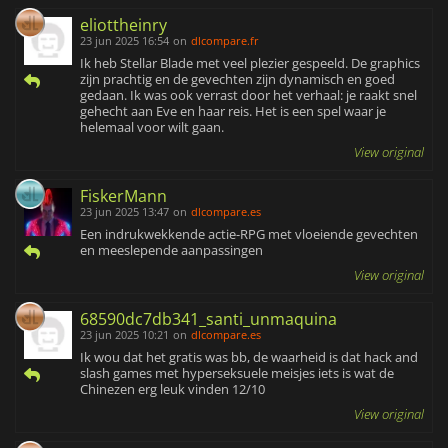
eliottheinry
23 jun 2025 16:54
on
dlcompare.fr
Ik heb Stellar Blade met veel plezier gespeeld. De graphics
zijn prachtig en de gevechten zijn dynamisch en goed
gedaan. Ik was ook verrast door het verhaal: je raakt snel
gehecht aan Eve en haar reis. Het is een spel waar je
helemaal voor wilt gaan.
View original
FiskerMann
23 jun 2025 13:47
on
dlcompare.es
Een indrukwekkende actie-RPG met vloeiende gevechten
en meeslepende aanpassingen
View original
68590dc7db341_santi_unmaquina
23 jun 2025 10:21
on
dlcompare.es
Ik wou dat het gratis was bb, de waarheid is dat hack and
slash games met hyperseksuele meisjes iets is wat de
Chinezen erg leuk vinden 12/10
View original