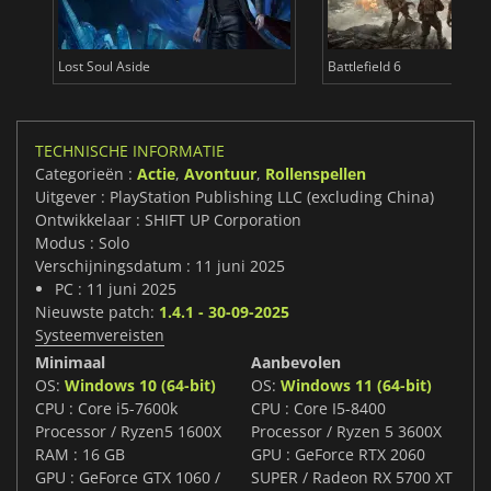
Lost Soul Aside
Battlefield 6
TECHNISCHE INFORMATIE
Categorieën :
Actie
,
Avontuur
,
Rollenspellen
Uitgever : PlayStation Publishing LLC (excluding China)
Ontwikkelaar : SHIFT UP Corporation
Modus : Solo
Verschijningsdatum : 11 juni 2025
PC : 11 juni 2025
Nieuwste patch:
1.4.1 - 30-09-2025
Systeemvereisten
Minimaal
Aanbevolen
OS:
Windows 10 (64-bit)
OS:
Windows 11 (64-bit)
CPU : Core i5-7600k
CPU : Core I5-8400
Processor / Ryzen5 1600X
Processor / Ryzen 5 3600X
RAM : 16 GB
GPU : GeForce RTX 2060
GPU : GeForce GTX 1060 /
SUPER / Radeon RX 5700 XT