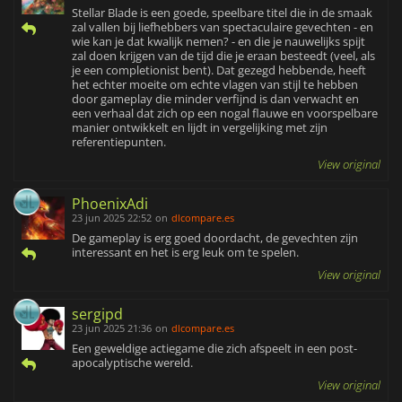
Stellar Blade is een goede, speelbare titel die in de smaak
zal vallen bij liefhebbers van spectaculaire gevechten - en
wie kan je dat kwalijk nemen? - en die je nauwelijks spijt
zal doen krijgen van de tijd die je eraan besteedt (veel, als
je een completionist bent). Dat gezegd hebbende, heeft
het echter moeite om echte vlagen van stijl te hebben
door gameplay die minder verfijnd is dan verwacht en
een verhaal dat zich op een nogal flauwe en voorspelbare
manier ontwikkelt en lijdt in vergelijking met zijn
referentiepunten.
View original
PhoenixAdi
23 jun 2025 22:52
on
dlcompare.es
De gameplay is erg goed doordacht, de gevechten zijn
interessant en het is erg leuk om te spelen.
View original
sergipd
23 jun 2025 21:36
on
dlcompare.es
Een geweldige actiegame die zich afspeelt in een post-
apocalyptische wereld.
View original