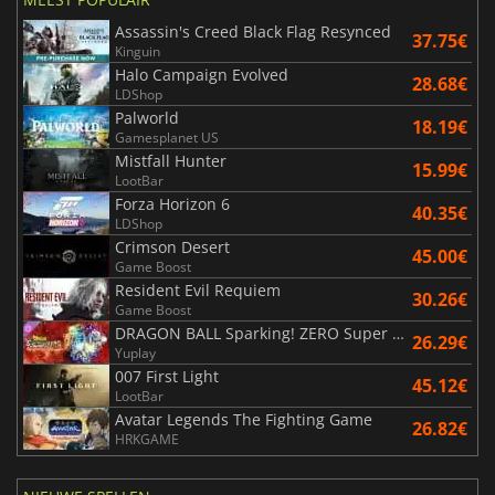
Assassin's Creed Black Flag Resynced
37.75€
Kinguin
Halo Campaign Evolved
28.68€
LDShop
Palworld
18.19€
Gamesplanet US
Mistfall Hunter
15.99€
LootBar
Forza Horizon 6
40.35€
LDShop
Crimson Desert
45.00€
Game Boost
Resident Evil Requiem
30.26€
Game Boost
DRAGON BALL Sparking! ZERO Super Limit Breaking NEO
26.29€
Yuplay
007 First Light
45.12€
LootBar
Avatar Legends The Fighting Game
26.82€
HRKGAME