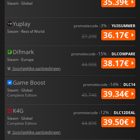
35.39€
Steam · Global
Yuplay
-3% :
promotiecode
YU3SUMMER
Steam · Rest of World
36.17€
37.29€
Difmark
-15% :
promotiecode
DLCOMPARE
Steam · Europe
38.17€
44.90€
Soortgelijke aanbiedingen
Game Boost
-14% :
promotiecode
DLC14
Steam · Global
39.34€
45.74€
Complete Edition
K4G
-12% :
promotiecode
DLC12DEAL
Steam · Global
39.50€
44.89€
Complete Edition
Soortgelijke aanbiedingen