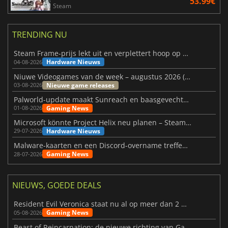
53.99€
Steam
TRENDING NU
Steam Frame-prijs lekt uit en verplettert hoop op betaalbare VR
Hardware Nieuws
04-08-2026
Niuwe Videogames van de week – augustus 2026 (week 32)
Nieuwe game releases
03-08-2026
Palworld-update maakt Sunreach en baasgevechten stabieler
Gaming News
01-08-2026
Microsoft könnte Project Helix neu planen – Steam-Support wackelt
Hardware Nieuws
29-07-2026
Malware-kaarten en een Discord-overname treffen Meccha Chameleon
Gaming News
28-07-2026
NIEUWS, GOEDE DEALS
Resident Evil Veronica staat nu al op meer dan 2 miljoen verlanglijstjes
Gaming News
05-08-2026
Beast of Reincarnation: de nieuwe richting van Game Freak