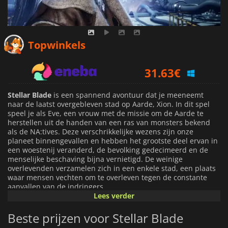
30.95
€
Topwinkels
31.63
€
39.99
€
Stellar Blade
is een spannend avontuur dat je meeneemt
naar de laatst overgebleven stad op Aarde, Xion. In dit spel
speel je als Eve, een vrouw met de missie om de Aarde te
herstellen uit de handen van een ras van monsters bekend
als de NA:tives. Deze verschrikkelijke wezens zijn onze
planeet binnengevallen en hebben het grootste deel ervan in
een woestenij veranderd, de bevolking gedecimeerd en de
menselijke beschaving bijna vernietigd. De weinige
overlevenden verzamelen zich in een enkele stad, een plaats
waar mensen vechten om te overleven tegen de constante
aanvallen van de indringers.
Lees verder
In
Stellar Blade
moet Eve relaties smeden met de inwoners
Beste prijzen voor Stellar Blade
van Xion en hen helpen de stad weer op te bouwen, terwijl ze
het opneemt tegen machtige vijanden in spannende, op actie