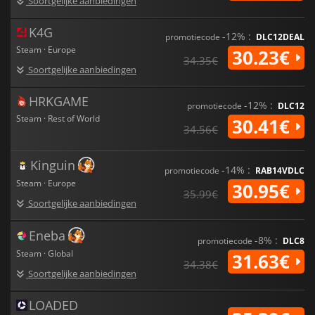
Soortgelijke aanbiedingen
K4G
-12% :
promotiecode
DLC12DEAL
Steam · Europe
30.23€
34.35€
Soortgelijke aanbiedingen
HRKGAME
-12% :
promotiecode
DLC12
Steam · Rest of World
30.41€
34.56€
Kinguin
-14% :
promotiecode
RAB14VDLC
Steam · Europe
30.95€
35.99€
Soortgelijke aanbiedingen
Eneba
-8% :
promotiecode
DLC8
Steam · Global
31.63€
34.38€
Soortgelijke aanbiedingen
LOADED