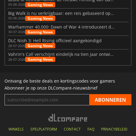
Gaming News
05-08-2026
Big Walk is nu verkrijgbaar: een reis gebaseerd op vriendschap
Gaming News
05-08-2026
Warhammer 40.000: Dawn of War 4 introduceert de Necron-factie
Gaming News
30-07-2026
DLC Nioh 3: Hell Rising officieel aangekondigd
Gaming News
28-07-2026
Vahrin's Call verschijnt eindelijk na tien jaar ontwikkeling
Gaming News
28-07-2026
Ontvang de beste deals en kortingscodes voor gamers
Abonneer je op onze DLCompare-nieuwsbrief
WINKELS
SPELPLATFORM
CONTACT
FAQ
PRIVACYBELEID