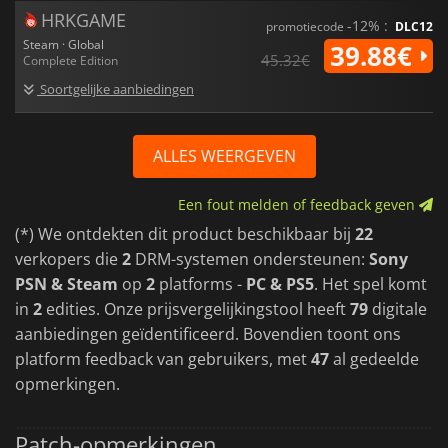
HRKGAME
-12% :
promotiecode
DLC12
Steam · Global
39.88€
45.32€
Complete Edition
Soortgelijke aanbiedingen
ALLES WEERGEVEN
Een fout melden of feedback geven
(*) We ontdekten dit product beschikbaar bij
22
verkopers die
2
DRM-systemen ondersteunen:
Sony
PSN & Steam
op
2
platforms -
PC & PS5
. Het spel komt
in
2
edities. Onze prijsvergelijkingstool heeft
79
digitale
aanbiedingen geïdentificeerd. Bovendien toont ons
platform feedback van gebruikers, met
47
al gedeelde
opmerkingen.
Patch-opmerkingen