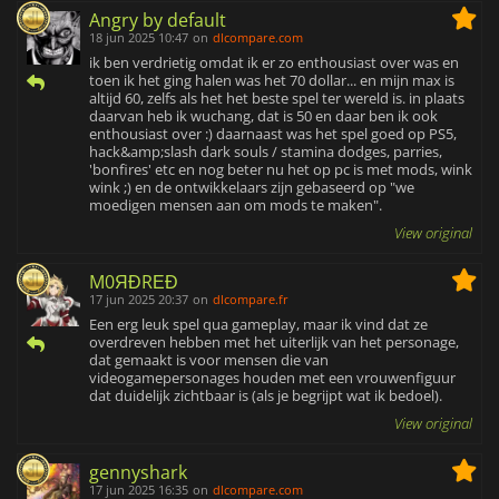
Angry by default
18 jun 2025 10:47
on
dlcompare.com
ik ben verdrietig omdat ik er zo enthousiast over was en
toen ik het ging halen was het 70 dollar... en mijn max is
altijd 60, zelfs als het het beste spel ter wereld is. in plaats
daarvan heb ik wuchang, dat is 50 en daar ben ik ook
enthousiast over :) daarnaast was het spel goed op PS5,
hack&amp;slash dark souls / stamina dodges, parries,
'bonfires' etc en nog beter nu het op pc is met mods, wink
wink ;) en de ontwikkelaars zijn gebaseerd op "we
moedigen mensen aan om mods te maken".
View original
M0ЯĐRΕĐ
17 jun 2025 20:37
on
dlcompare.fr
Een erg leuk spel qua gameplay, maar ik vind dat ze
overdreven hebben met het uiterlijk van het personage,
dat gemaakt is voor mensen die van
videogamepersonages houden met een vrouwenfiguur
dat duidelijk zichtbaar is (als je begrijpt wat ik bedoel).
View original
gennyshark
17 jun 2025 16:35
on
dlcompare.com