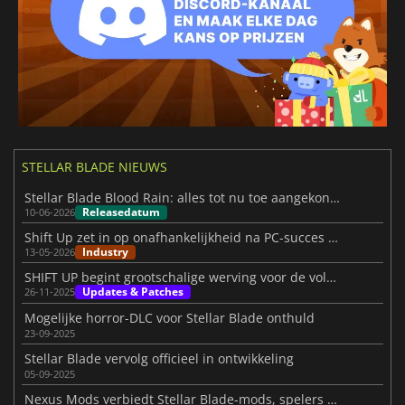
Russisch
Vereenvoudigd
Chinees
STELLAR BLADE NIEUWS
Stellar Blade Blood Rain: alles tot nu toe aangekondigd
Releasedatum
10-06-2026
Shift Up zet in op onafhankelijkheid na PC-succes Stellar Blade
Industry
13-05-2026
SHIFT UP begint grootschalige werving voor de volgende Stellar Blade
Updates & Patches
26-11-2025
Mogelijke horror-DLC voor Stellar Blade onthuld
23-09-2025
Stellar Blade vervolg officieel in ontwikkeling
05-09-2025
Nexus Mods verbiedt Stellar Blade-mods, spelers reageren fel