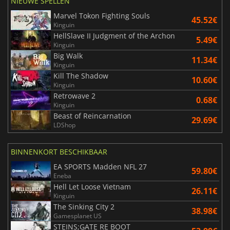
NIEUWE SPELLEN
Marvel Tokon Fighting Souls
45.52€
Kinguin
HellSlave II Judgment of the Archon
5.49€
Kinguin
Big Walk
11.34€
Kinguin
Kill The Shadow
10.60€
Kinguin
Retrowave 2
0.68€
Kinguin
Beast of Reincarnation
29.69€
LDShop
BINNENKORT BESCHIKBAAR
EA SPORTS Madden NFL 27
59.80€
Eneba
Hell Let Loose Vietnam
26.11€
Kinguin
The Sinking City 2
38.98€
Gamesplanet US
STEINS;GATE RE BOOT