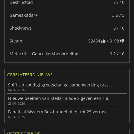
Destructoid
8 / 10
GamesRadar+
3.5 / 5
Shacknews
8 / 10
Steam
52434
/ 3198
Metacritic: Gebruikersbeoordeling
9.2 / 10
GERELATEERD NIEUWS
Shift Up kondigt grootschalige samenwerking tussen NIKKE en Persona aan
04-07-2026
Nieuwe beelden van Stellar Blade 2 geven een ruïne van porselein weer
23-01-2026
Fanatical Mystery Box-bundel biedt tot 25 verrassingsstoomsleutels
07-07-2025
MEEST POPULAIR