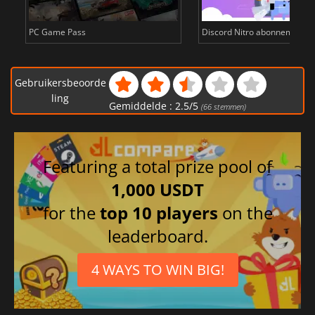
PC Game Pass
Discord Nitro abonnementsk
Gebruikersbeoorde
ling
Gemiddelde :
2.5
/
5
(
66
stemmen)
Featuring a total prize pool of
1,000 USDT
for the
top 10 players
on the
leaderboard.
4 WAYS TO WIN BIG!