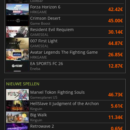
LootBar
Forza Horizon 6
42.42€
HRKGAME
Crimson Desert
45.00€
Game Boost
Resident Evil Requiem
30.14€
GAMESEAL
007 First Light
44.87€
GAMESEAL
Avatar Legends The Fighting Game
26.85€
HRKGAME
EA SPORTS FC 26
12.87€
Eneba
NIEUWE SPELLEN
Marvel Tokon Fighting Souls
46.73€
Gamesplanet US
HellSlave II Judgment of the Archon
5.61€
Kinguin
Big Walk
11.34€
Kinguin
Retrowave 2
0.65€