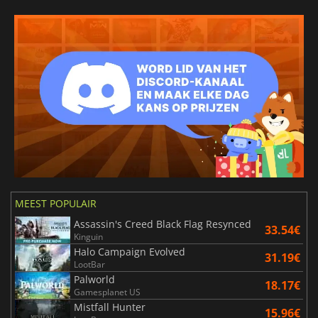
MEEST POPULAIR
Assassin's Creed Black Flag Resynced
33.54€
Kinguin
Halo Campaign Evolved
31.19€
LootBar
Palworld
18.17€
Gamesplanet US
Mistfall Hunter
15.96€