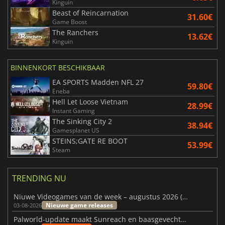
Kinguin
Beast of Reincarnation
31.60€
Game Boost
The Ranchers
13.62€
Kinguin
BINNENKORT BESCHIKBAAR
EA SPORTS Madden NFL 27
59.80€
Eneba
Hell Let Loose Vietnam
28.99€
Instant Gaming
The Sinking City 2
38.94€
Gamesplanet US
STEINS;GATE RE BOOT
53.99€
Steam
TRENDING NU
Niuwe Videogames van de week – augustus 2026 (week 32)
Nieuwe game releases
03-08-2026
Palworld-update maakt Sunreach en baasgevechten stabieler