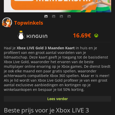
Topwinkels
16.69
€
17.99
€
Haal je
Xbox LIVE Gold 3 Maanden Kaart
in huis en je
profiteert van een groot aantal voordelen van je
lidmaatschap. Deze kaart geeft je toegang tot de basisdienst
Xbox Live Gold, waaronder het ervaren van de beste
multiplayer online ervaring op je Xbox games. De dienst biedt
je ook elke maand een paar gratis spellen, waaronder
achterwaarts compatibele Xbox 360 spellen. Maar er is meer!
Als je lid wordt van Xbox Live Gold profiteer je van een groot
aantal exclusieve aanbiedingen en kortingen op je
winkelaankopen en bespaar je tot 50% korting.
Lees verder
Xbox Live Gold tilt je spelervaring naar een hoger niveau en
geeft je de mogelijkheid om games uit te proberen voor je ze
Beste prijs voor je Xbox LIVE 3
koopt tijdens de Free Play Days, die je gedurende een
bepaalde periode volledige toegang geven tot een selectie