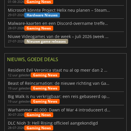
Gaming News
01-08-2026
Microsoft könnte Project Helix neu planen – Steam-Support wackelt
Hardware Nieuws
29-07-2026
Malware-kaarten en een Discord-overname treffen Meccha Chameleon
Gaming News
28-07-2026
Niuwe Videogames van de week – juli 2026 (week 31)
Nieuwe game releases
27-07-2026
NIEUWS, GOEDE DEALS
Resident Evil Veronica staat nu al op meer dan 2 miljoen verlanglijstjes
Gaming News
12 uur geleden
Beast of Reincarnation: de nieuwe richting van Game Freak
Gaming News
19 uur geleden
Big Walk is nu verkrijgbaar: een reis gebaseerd op vriendschap
Gaming News
19 uur geleden
Warhammer 40.000: Dawn of War 4 introduceert de Necron-factie
Gaming News
30-07-2026
DLC Nioh 3: Hell Rising officieel aangekondigd
Gaming News
28-07-2026