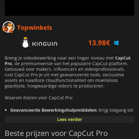
Topwinkels
13.98
€
2.93
€
Breng je videobewerking naar een hoger niveau met
CapCut
Pro
, de premiumversie van het populaire CapCut-platform.
Gebouwd voor makers, influencers en videoprofessionals,
12.81
€
rust CapCut Pro je uit met geavanceerde tools, exclusieve
assets en naadloze cloudfunctionaliteit om moeiteloos
gepolijste, hoogwaardige video's te produceren.
Waarom Kiezen voor CapCut Pro:
Geavanceerde Bewerkingshulpmiddelen:
Krijg toegang tot
functies van professioneel niveau, waaronder nauwkeurig
Lees verder
knippen, bewerken met meerdere lagen en dynamische
visuele effecten.
Beste prijzen voor CapCut Pro
Premium Sjabloon & Effecten:
Gebruik geanimeerde tekst,