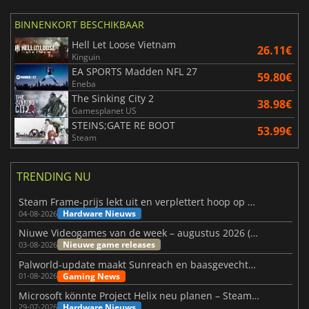
BINNENKORT BESCHIKBAAR
Hell Let Loose Vietnam
26.11€
Kinguin
EA SPORTS Madden NFL 27
59.80€
Eneba
The Sinking City 2
38.98€
Gamesplanet US
STEINS;GATE RE BOOT
53.99€
Steam
TRENDING NU
Steam Frame-prijs lekt uit en verplettert hoop op betaalbare VR
Hardware Nieuws
04-08-2026
Niuwe Videogames van de week – augustus 2026 (week 32)
Nieuwe game releases
03-08-2026
Palworld-update maakt Sunreach en baasgevechten stabieler
Gaming News
01-08-2026
Microsoft könnte Project Helix neu planen – Steam-Support wackelt
Hardware Nieuws
29-07-2026