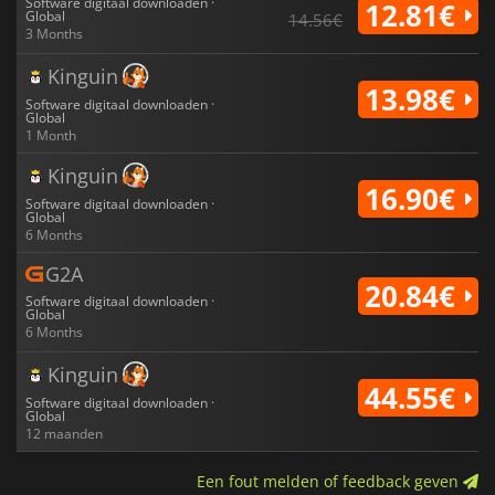
Software digitaal downloaden ·
12.81€
Global
14.56€
3 Months
Kinguin
13.98€
Software digitaal downloaden ·
Global
1 Month
Kinguin
16.90€
Software digitaal downloaden ·
Global
6 Months
G2A
20.84€
Software digitaal downloaden ·
Global
6 Months
Kinguin
44.55€
Software digitaal downloaden ·
Global
12 maanden
Een fout melden of feedback geven