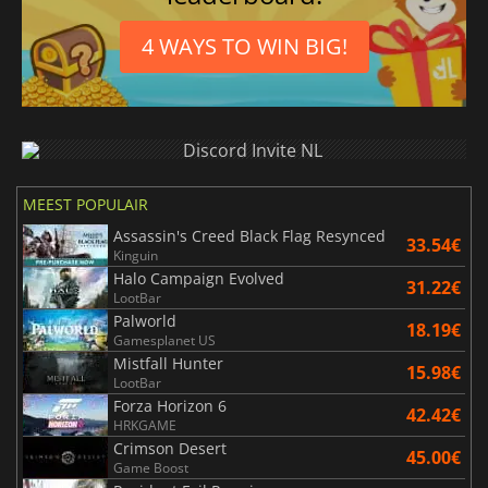
4 WAYS TO WIN BIG!
MEEST POPULAIR
Assassin's Creed Black Flag Resynced
33.54€
Kinguin
Halo Campaign Evolved
31.22€
LootBar
Palworld
18.19€
Gamesplanet US
Mistfall Hunter
15.98€
LootBar
Forza Horizon 6
42.42€
HRKGAME
Crimson Desert
45.00€
Game Boost