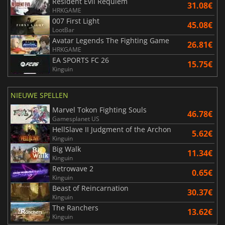
Resident Evil Requiem
31.08€
HRKGAME
007 First Light
45.08€
LootBar
Avatar Legends The Fighting Game
26.81€
HRKGAME
EA SPORTS FC 26
15.75€
Kinguin
NIEUWE SPELLEN
Marvel Tokon Fighting Souls
46.78€
Gamesplanet US
HellSlave II Judgment of the Archon
5.62€
Kinguin
Big Walk
11.34€
Kinguin
Retrowave 2
0.65€
Kinguin
Beast of Reincarnation
30.37€
Kinguin
The Ranchers
13.62€
Kinguin