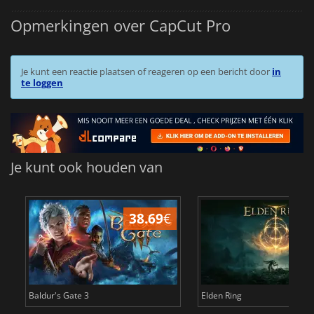
Opmerkingen over CapCut Pro
Je kunt een reactie plaatsen of reageren op een bericht door
in
te loggen
Je kunt ook houden van
38.69
€
4
Baldur's Gate 3
Elden Ring