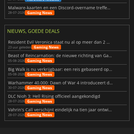
Malware-kaarten en een Discord-overname treffen Meccha Chameleon
Gaming News
28-07-2026
NIEUWS, GOEDE DEALS
Resident Evil Veronica staat nu al op meer dan 2 miljoen verlanglijstjes
Gaming News
23 uur geleden
Beast of Reincarnation: de nieuwe richting van Game Freak
Gaming News
05-08-2026
Big Walk is nu verkrijgbaar: een reis gebaseerd op vriendschap
Gaming News
05-08-2026
Warhammer 40.000: Dawn of War 4 introduceert de Necron-factie
Gaming News
30-07-2026
DLC Nioh 3: Hell Rising officieel aangekondigd
Gaming News
28-07-2026
Vahrin's Call verschijnt eindelijk na tien jaar ontwikkeling
Gaming News
28-07-2026