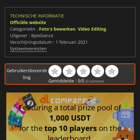
TECHNISCHE INFORMATIE
Officiële website
Categorieën :
Foto's bewerken
,
Video Editing
Uitgever : ByteDance
Verschijningsdatum : 1 februari 2021
Systeemvereisten
Gebruikersbeoorde
ling
Gemiddelde :
0
/
5
(
0
stemmen)
Featuring a total prize pool of
1,000 USDT
for the
top 10 players
on the
leaderboard.