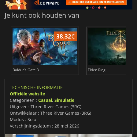
Je kunt ook houden van
38.32
€
4
Baldur's Gate 3
Elden Ring
TECHNISCHE INFORMATIE
Officiële website
Categorieën :
Casual
,
Simulatie
Uitgever : Three River Games (3RG)
Ontwikkelaar : Three River Games (3RG)
Modus : Solo
Verschijningsdatum : 28 mei 2026