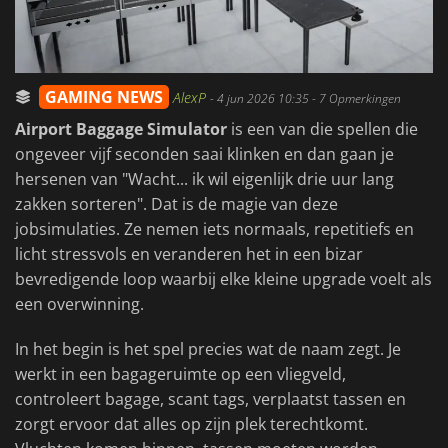
GAMING NEWS
AlexP
-
4 jun 2026 10:35
- 7 Opmerkingen
Airport Baggage Simulator
is een van die spellen die
ongeveer vijf seconden saai klinken en dan gaan je
hersenen van "Wacht... ik wil eigenlijk drie uur lang
zakken sorteren". Dat is de magie van deze
jobsimulaties. Ze nemen iets normaals, repetitiefs en
licht stressvols en veranderen het in een bizar
bevredigende loop waarbij elke kleine upgrade voelt als
een overwinning.
In het begin is het spel precies wat de naam zegt. Je
werkt in een bagageruimte op een vliegveld,
controleert bagage, scant tags, verplaatst tassen en
zorgt ervoor dat alles op zijn plek terechtkomt.