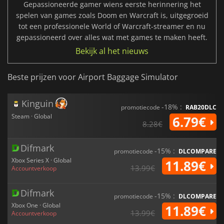
Gepassioneerde gamer wiens eerste herinnering het
spelen van games zoals Doom en Warcraft is, uitgegroeid
tot een professionele World of Warcraft-streamer en nu
gepassioneerd over alles wat met games te maken heeft.
Bekijk al het nieuws
Beste prijzen voor Airport Baggage Simulator
Kinguin
-18% :
promotiecode
RAB20DLC
Steam · Global
6.79€
8.28€
Difmark
-15% :
promotiecode
DLCOMPARE
Xbox Series X · Global
11.89€
13.99€
Accountverkoop
Difmark
-15% :
promotiecode
DLCOMPARE
Xbox One · Global
11.89€
13.99€
Accountverkoop