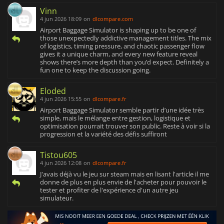
Vinn
4 jun 2026 18:09
on
dlcompare.com
Airport Baggage Simulator is shaping up to be one of
those unexpectedly addictive management titles. The mix
of logistics, timing pressure, and chaotic passenger flow
gives it a unique charm, and every new feature reveal
shows there’s more depth than you’d expect. Definitely a
fun one to keep the discussion going.
Eloded
4 jun 2026 15:55
on
dlcompare.fr
Airport Baggage Simulator semble partir d’une idée très
simple, mais le mélange entre gestion, logistique et
optimisation pourrait trouver son public. Reste à voir si la
progression et la variété des défis suffiront
Tistou605
4 jun 2026 12:08
on
dlcompare.fr
J'avais déjà vu le jeu sur steam mais en lisant l'article il me
donne de plus en plus envie de l'acheter pour pouvoir le
tester et profiter de l'expérience d'un autre jeu
simulateur.