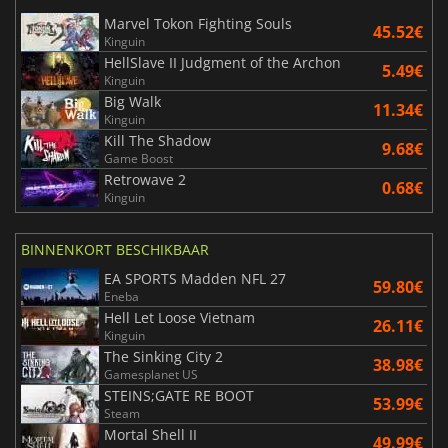
Marvel Tokon Fighting Souls
45.52€
Kinguin
HellSlave II Judgment of the Archon
5.49€
Kinguin
Big Walk
11.34€
Kinguin
Kill The Shadow
9.68€
Game Boost
Retrowave 2
0.68€
Kinguin
BINNENKORT BESCHIKBAAR
EA SPORTS Madden NFL 27
59.80€
Eneba
Hell Let Loose Vietnam
26.11€
Kinguin
The Sinking City 2
38.98€
Gamesplanet US
STEINS;GATE RE BOOT
53.99€
Steam
Mortal Shell II
49.99€