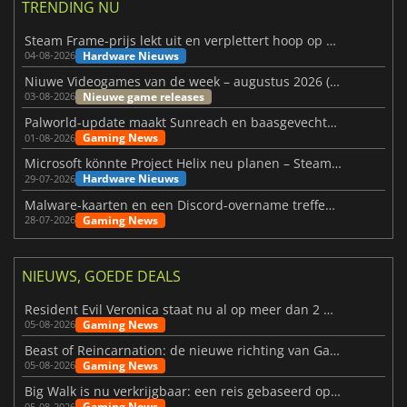
TRENDING NU
Steam Frame-prijs lekt uit en verplettert hoop op betaalbare VR
Hardware Nieuws
04-08-2026
Niuwe Videogames van de week – augustus 2026 (week 32)
Nieuwe game releases
03-08-2026
Palworld-update maakt Sunreach en baasgevechten stabieler
Gaming News
01-08-2026
Microsoft könnte Project Helix neu planen – Steam-Support wackelt
Hardware Nieuws
29-07-2026
Malware-kaarten en een Discord-overname treffen Meccha Chameleon
Gaming News
28-07-2026
NIEUWS, GOEDE DEALS
Resident Evil Veronica staat nu al op meer dan 2 miljoen verlanglijstjes
Gaming News
05-08-2026
Beast of Reincarnation: de nieuwe richting van Game Freak
Gaming News
05-08-2026
Big Walk is nu verkrijgbaar: een reis gebaseerd op vriendschap
Gaming News
05-08-2026