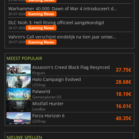
Warhammer 40.000: Dawn of War 4 introduceert de Necron-factie
Gaming News
30-07-2026
DLC Nioh 3: Hell Rising officieel aangekondigd
Gaming News
28-07-2026
Vahrin's Call verschijnt eindelijk na tien jaar ontwikkeling
Gaming News
28-07-2026
MEEST POPULAIR
Assassin's Creed Black Flag Resynced
37.75€
Kinguin
Halo Campaign Evolved
28.68€
LDShop
Palworld
18.19€
Gamesplanet US
Mistfall Hunter
16.01€
LootBar
Forza Horizon 6
40.35€
LDShop
NIEUWE SPELLEN