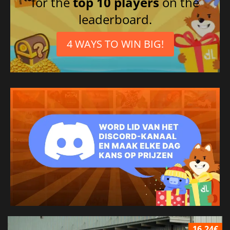
for the
top 10 players
on the
leaderboard.
4 WAYS TO WIN BIG!
16.24€