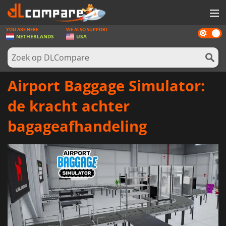
YOU ARE HERE
WE ALSO SUPPORT
Dark
SPELLEN
NETHERLANDS
USA
mode
GAME CARDS
SOFTWARE
Airport Baggage Simulator:
REWARDS
de kracht achter
NIEUWS
bagageafhandeling
LOG IN OF REGISTREER