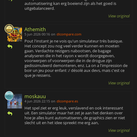
automatisering kan erg boeiend zijn als het goed is
uitgebalanceerd.
View original
Athemith
5 jun 2026 00:16
on
dlcompare.com
Pout l'instant je ne vois qu'un simulateur très basique.
Het concept zou nog veel verder kunnen en moeten
gaan. Verdachte reizigers nabootsen, de bagage
analyseren die in het rayon x wordt doorgegeven,
voorwerpen of voorwerpen die in de drogue zijn
gedissimuleerd demonteren, enz. La on a l'impression de
boir un jeu pour enfant :/ désolé aux devs, mais c'est ce
que je ressens.
View original
moskauu
4 jun 2026 22:15
on
dlcompare.es
Het spel ziet er erg leuk, verslavend en ook interessant
uit. Een simulator maar het zet je aan het denken over
hoe je alles kunt automatiseren, de graphics zien er niet
slecht uit en het idee spreekt me erg aan,
View original