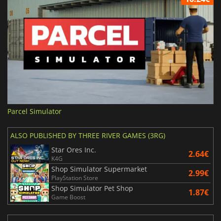
Parcel Simulator
ALSO PUBLISHED BY THREE RIVER GAMES (3RG)
Star Ores Inc.
2.64€
K4G
Shop Simulator Supermarket
2.99€
PlayStation Store
Shop Simulator Pet Shop
1.87€
Game Boost