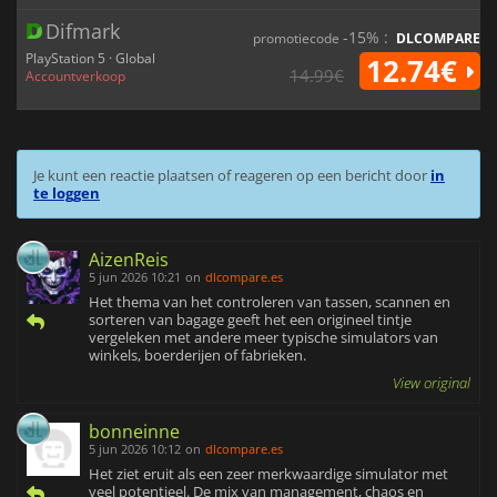
Difmark
-15% :
promotiecode
DLCOMPARE
PlayStation 5 · Global
12.74€
14.99€
Accountverkoop
Je kunt een reactie plaatsen of reageren op een bericht door
in
te loggen
AizenReis
5 jun 2026 10:21
on
dlcompare.es
Het thema van het controleren van tassen, scannen en
sorteren van bagage geeft het een origineel tintje
vergeleken met andere meer typische simulators van
winkels, boerderijen of fabrieken.
View original
bonneinne
5 jun 2026 10:12
on
dlcompare.es
Het ziet eruit als een zeer merkwaardige simulator met
veel potentieel. De mix van management, chaos en