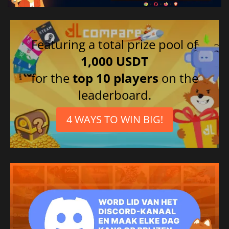
Featuring a total prize pool of
1,000 USDT
for the
top 10 players
on the
leaderboard.
4 WAYS TO WIN BIG!