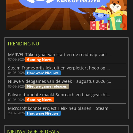
TRENDING NU
MARVEL Tōkon gaat van start en de roadmap voor jaar 1 is bekendgemaakt
Gaming News
07-08-2026
Steam Frame-prijs lekt uit en verplettert hoop op betaalbare VR
Hardware Nieuws
04-08-2026
Niuwe Videogames van de week – augustus 2026 (week 32)
Nieuwe game releases
03-08-2026
Palworld-update maakt Sunreach en baasgevechten stabieler
Gaming News
01-08-2026
Microsoft könnte Project Helix neu planen – Steam-Support wackelt
Hardware Nieuws
29-07-2026
NIEUWS, GOEDE DEALS