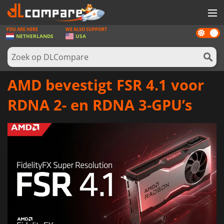
YOU ARE HERE
WE ALSO SUPPORT
Dark
SPELLEN
NETHERLANDS
USA
mode
GAME CARDS
SOFTWARE
AMD bevestigt FSR 4.1 voor
REWARDS
RDNA 2- en RDNA 3-GPU’s
NIEUWS
LOG IN OF REGISTREER