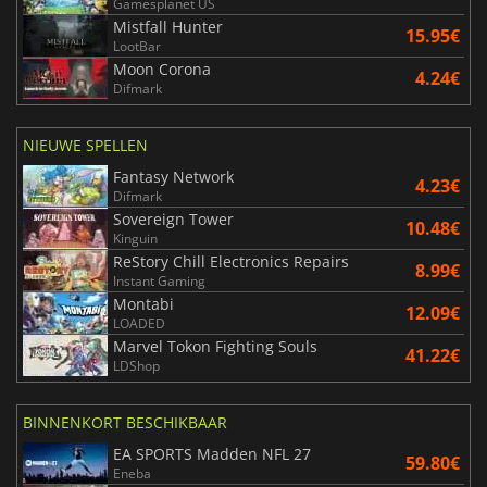
Gamesplanet US
Mistfall Hunter
15.95€
LootBar
Moon Corona
4.24€
Difmark
NIEUWE SPELLEN
Fantasy Network
4.23€
Difmark
Sovereign Tower
10.48€
Kinguin
ReStory Chill Electronics Repairs
8.99€
Instant Gaming
Montabi
12.09€
LOADED
Marvel Tokon Fighting Souls
41.22€
LDShop
BINNENKORT BESCHIKBAAR
EA SPORTS Madden NFL 27
59.80€
Eneba