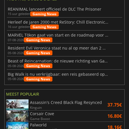
REANIMAL lanceert officieel de DLC The Prisoner
Gaming News
15 uur geleden
Herleef de jaren 2000 met ReStory: Chill Electronics Repairs
Gaming News
16 uur geleden
MARVEL Tōkon gaat van start en de roadmap voor jaar 1 is bekendgemaakt
Gaming News
07-08-2026
Resident Evil Veronica staat nu al op meer dan 2 miljoen verlanglijstjes
Gaming News
05-08-2026
Beast of Reincarnation: de nieuwe richting van Game Freak
Gaming News
05-08-2026
Big Walk is nu verkrijgbaar: een reis gebaseerd op vriendschap
Gaming News
05-08-2026
MEEST POPULAIR
Assassin's Creed Black Flag Resynced
37.75€
Kinguin
Corsair Cove
16.80€
Game Boost
Palworld
18.16€