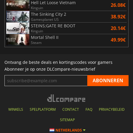
Hell Let Loose Vietnam
26.08€
Kinguin
The Sinking City 2
38.92€
Gamesplanet US
STEINS;GATE RE BOOT
20.14€
Kinguin
Mortal Shell II
49.99€
Steam
Ontvang de beste deals en kortingscodes voor gamers
Abonneer je op onze DLCompare-nieuwsbrief
WINKELS
SPELPLATFORM
CONTACT
FAQ
PRIVACYBELEID
SITEMAP
NETHERLANDS