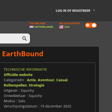
LOG IN OF REGISTREER
YOU ARE HERE
WE ALSO SUPPORT
Dark
NETHERLANDS
USA
mode
r EarthBound
TECHNISCHE INFORMATIE
Officiële website
Categorieën :
Actie
,
Avontuur
,
Casual
,
Rollenspellen
,
Strategie
Uitgever : Squishy
Ontwikkelaar : Squishy
Modus : Solo
Verschijningsdatum : 19 december 2025