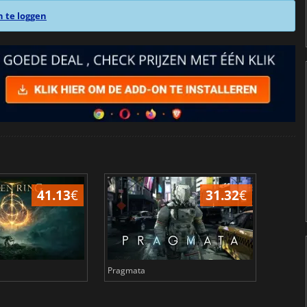
n te loggen
41.13
€
31.32
€
Pragmata
Total 