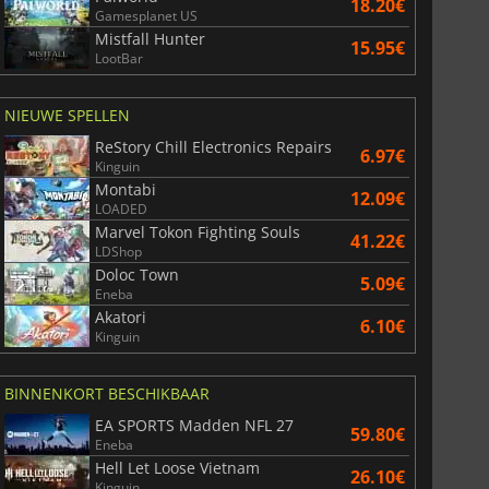
18.20€
Gamesplanet US
Mistfall Hunter
15.95€
LootBar
NIEUWE SPELLEN
ReStory Chill Electronics Repairs
6.97€
Kinguin
Montabi
12.09€
LOADED
Marvel Tokon Fighting Souls
41.22€
LDShop
Doloc Town
5.09€
Eneba
6.75
€
15.48
€
Akatori
6.10€
Kinguin
BINNENKORT BESCHIKBAAR
EA SPORTS Madden NFL 27
War WARHAMMER 3
Lies Of P
59.80€
Eneba
Hell Let Loose Vietnam
26.10€
Kinguin