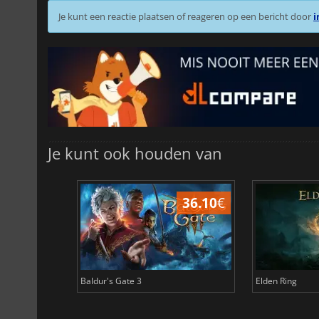
Je kunt een reactie plaatsen of reageren op een bericht door
i
Je kunt ook houden van
45.02
€
36.10
€
Baldur's Gate 3
Elden Ring