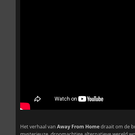
Het verhaal van
Away From Home
draait om de br
mysterieuze, droomachtige alternatieve wereld w