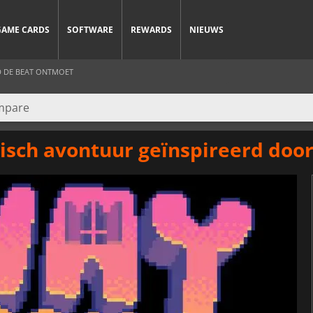
GAME CARDS
SOFTWARE
REWARDS
NIEUWS
 DE BEAT ONTMOET
sch avontuur geïnspireerd doo