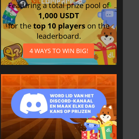
Featuring a total prize pool of
1,000 USDT
for the
top 10 players
on the
leaderboard.
4 WAYS TO WIN BIG!