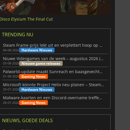
Disco Elysium The Final Cut
TRENDING NU
Steam Frame-prijs lekt uit en verplettert hoop op betaalbare VR
Hardware Nieuws
04-08-2026
Niuwe Videogames van de week – augustus 2026 (week 32)
Nieuwe game releases
03-08-2026
Palworld-update maakt Sunreach en baasgevechten stabieler
Gaming News
01-08-2026
Microsoft könnte Project Helix neu planen – Steam-Support wackelt
Hardware Nieuws
29-07-2026
Malware-kaarten en een Discord-overname treffen Meccha Chameleon
Gaming News
28-07-2026
NIEUWS, GOEDE DEALS