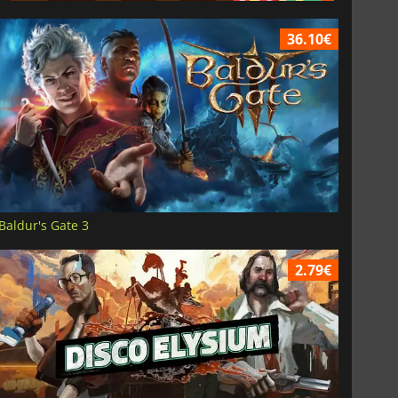
36.10€
Baldur's Gate 3
2.79€