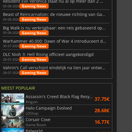
Resident Evil Veronica staat nu al op meer dan 2 miljoen verlanglijstjes
Gaming News
05-08-2026
Beast of Reincarnation: de nieuwe richting van Game Freak
Gaming News
05-08-2026
Big Walk is nu verkrijgbaar: een reis gebaseerd op vriendschap
Gaming News
05-08-2026
Warhammer 40.000: Dawn of War 4 introduceert de Necron-factie
Gaming News
30-07-2026
DLC Nioh 3: Hell Rising officieel aangekondigd
Gaming News
28-07-2026
Vahrin's Call verschijnt eindelijk na tien jaar ontwikkeling
Gaming News
28-07-2026
MEEST POPULAIR
Assassin's Creed Black Flag Resynced
37.75€
Kinguin
Halo Campaign Evolved
28.68€
LDShop
Corsair Cove
16.77€
Game Boost
Palworld