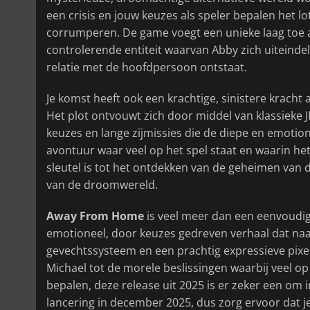
een crisis en jouw keuzes als speler bepalen het lot
corrumperen. De game voegt een unieke laag toe aa
controlerende entiteit waarvan Abby zich uiteind
relatie met de hoofdpersoon ontstaat.
Je komst heeft ook een krachtige, sinistere kracht 
Het plot ontvouwt zich door middel van klassieke
keuzes en lange zijmissies die de diepe en emotione
avontuur waar veel op het spel staat en waarin he
sleutel is tot het ontdekken van de geheimen van 
van de droomwereld.
Away From Home
is veel meer dan een eenvoudige
emotioneel, door keuzes gedreven verhaal dat na
gevechtssysteem en een prachtig expressieve pixel
Michael tot de morele beslissingen waarbij veel op
bepalen, deze release uit 2025 is er zeker een om 
lancering in december 2025, dus zorg ervoor dat je