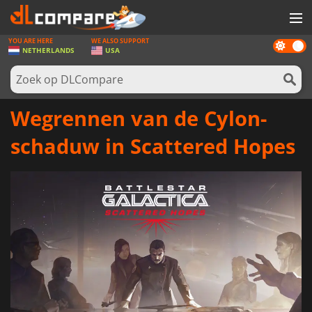
YOU ARE HERE
WE ALSO SUPPORT
Dark
SPELLEN
NETHERLANDS
USA
mode
GAME CARDS
SOFTWARE
Wegrennen van de Cylon-
REWARDS
schaduw in Scattered Hopes
NIEUWS
LOG IN OF REGISTREER