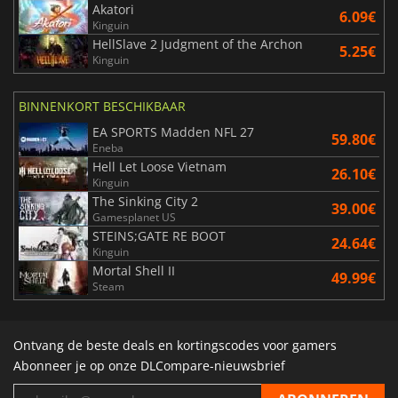
Akatori
6.09€
Kinguin
HellSlave 2 Judgment of the Archon
5.25€
Kinguin
BINNENKORT BESCHIKBAAR
EA SPORTS Madden NFL 27
59.80€
Eneba
Hell Let Loose Vietnam
26.10€
Kinguin
The Sinking City 2
39.00€
Gamesplanet US
STEINS;GATE RE BOOT
24.64€
Kinguin
Mortal Shell II
49.99€
Steam
Ontvang de beste deals en kortingscodes voor gamers
Abonneer je op onze DLCompare-nieuwsbrief