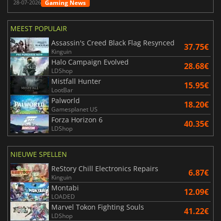
Gaming News
28-07-2026
MEEST POPULAIR
Assassin's Creed Black Flag Resynced
37.75€
Kinguin
Halo Campaign Evolved
28.68€
LDShop
Mistfall Hunter
15.95€
LootBar
Palworld
18.20€
Gamesplanet US
Forza Horizon 6
40.35€
LDShop
NIEUWE SPELLEN
ReStory Chill Electronics Repairs
6.87€
Kinguin
Montabi
12.09€
LOADED
Marvel Tokon Fighting Souls
41.22€
LDShop