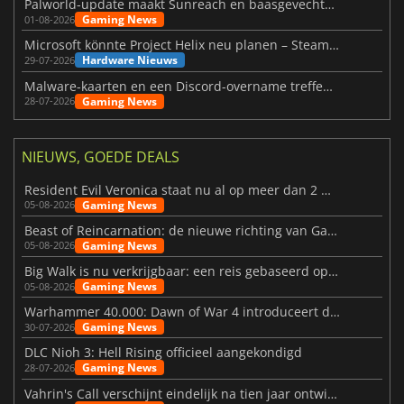
Palworld-update maakt Sunreach en baasgevechten stabieler
Gaming News
01-08-2026
Microsoft könnte Project Helix neu planen – Steam-Support wackelt
Hardware Nieuws
29-07-2026
Malware-kaarten en een Discord-overname treffen Meccha Chameleon
Gaming News
28-07-2026
NIEUWS, GOEDE DEALS
Resident Evil Veronica staat nu al op meer dan 2 miljoen verlanglijstjes
Gaming News
05-08-2026
Beast of Reincarnation: de nieuwe richting van Game Freak
Gaming News
05-08-2026
Big Walk is nu verkrijgbaar: een reis gebaseerd op vriendschap
Gaming News
05-08-2026
Warhammer 40.000: Dawn of War 4 introduceert de Necron-factie
Gaming News
30-07-2026
DLC Nioh 3: Hell Rising officieel aangekondigd
Gaming News
28-07-2026
Vahrin's Call verschijnt eindelijk na tien jaar ontwikkeling