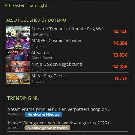
FTL Faster Than Light
ALSO PUBLISHED BY DOTEMU
Starship Troopers Ultimate Bug War!
14.14€
HRKGAME
MARVEL Cosmic Invasion
14.68€
Kinguin
Absolum
13.83€
Game Boost
Ninja Gaiden Ragebound
14.28€
Kinguin
Metal Slug Tactics
0.77€
Kinguin
TRENDING NU
Steam Frame-prijs lekt uit en verplettert hoop op betaalbare VR
Hardware Nieuws
04-08-2026
Niuwe Videogames van de week – augustus 2026 (week 32)
Nieuwe game releases
03-08-2026