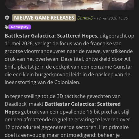
NIEUWE GAME RELEASES
Daniel-D
-
12 mei 2026 16:35
Gameplay
Battlestar Galactica: Scattered Hopes
, uitgebracht op
11 mei 2026, verlegt de focus van de franchise van
grootse vlootmanoeuvres naar de rauwe, verstikkende
druk van het overleven. Deze titel, ontwikkeld door Alt
Shift, plaatst je in de cockpit van een eenzame Gunstar
die een klein burgerkonvooi leidt in de nasleep van de
ineenstorting van de Colonialen.
In tegenstelling tot de 3D tactische gevechten van
Deadlock, maakt
Battlestar Galactica: Scattered
Hopes
gebruik van een opvallende 16-bit pixel art stijl
om een afmattende roguelite ervaring te leveren over
12 procedureel gegenereerde sectoren. Het primaire
doel is eenvoudig maar ontmoedigend: beheer je