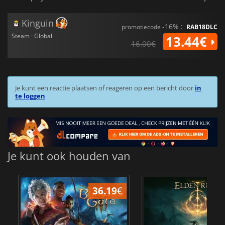
Kinguin
-16% :
promotiecode
RAB18DLC
Steam · Global
13.44€
16.00€
Je kunt een reactie plaatsen of reageren op een bericht door
in
te loggen
Je kunt ook houden van
36.19
€
4