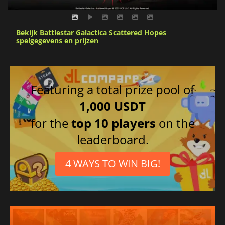
Bekijk Battlestar Galactica Scattered Hopes
spelgegevens en prijzen
Featuring a total prize pool of
1,000 USDT
for the
top 10 players
on the
leaderboard.
4 WAYS TO WIN BIG!