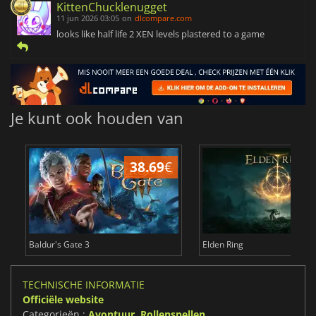
KittenChucklenugget
11 jun 2026 03:05
on
dlcompare.com
looks like half life 2 XEN levels plastered to a game
Je kunt ook houden van
38.69
€
4
Baldur's Gate 3
Elden Ring
TECHNISCHE INFORMATIE
Officiële website
Categorieën :
Avontuur
,
Rollenspellen