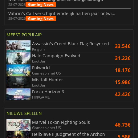
Gaming News
28-07-2026
Vahrin's Call verschijnt eindelijk na tien jaar ontwikkeling
Gaming News
28-07-2026
MEEST POPULAIR
Assassin's Creed Black Flag Resynced
33.54€
Kinguin
Halo Campaign Evolved
31.22€
LootBar
Palworld
18.17€
Gamesplanet US
Mistfall Hunter
15.98€
LootBar
Forza Horizon 6
42.42€
HRKGAME
NIEUWE SPELLEN
Marvel Tokon Fighting Souls
46.73€
Gamesplanet US
HellSlave II Judgment of the Archon
5.58€