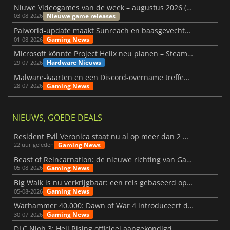
Niuwe Videogames van de week – augustus 2026 (week 32)
Nieuwe game releases
03-08-2026
Palworld-update maakt Sunreach en baasgevechten stabieler
Gaming News
01-08-2026
Microsoft könnte Project Helix neu planen – Steam-Support wackelt
Hardware Nieuws
29-07-2026
Malware-kaarten en een Discord-overname treffen Meccha Chameleon
Gaming News
28-07-2026
NIEUWS, GOEDE DEALS
Resident Evil Veronica staat nu al op meer dan 2 miljoen verlanglijstjes
Gaming News
22 uur geleden
Beast of Reincarnation: de nieuwe richting van Game Freak
Gaming News
05-08-2026
Big Walk is nu verkrijgbaar: een reis gebaseerd op vriendschap
Gaming News
05-08-2026
Warhammer 40.000: Dawn of War 4 introduceert de Necron-factie
Gaming News
30-07-2026
DLC Nioh 3: Hell Rising officieel aangekondigd