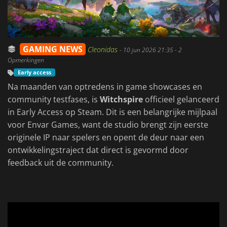
GAMING NEWS
Cleonidas
-
10 jun 2026 21:35
- 2
Opmerkingen
Early access
Na maanden van optredens in game showcases en
community testfases, is
Witchspire
officieel gelanceerd
in Early Access op Steam. Dit is een belangrijke mijlpaal
voor Envar Games, want de studio brengt zijn eerste
originele IP naar spelers en opent de deur naar een
ontwikkelingstraject dat direct is gevormd door
feedback uit de community.