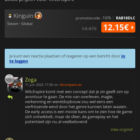
Kinguin
-16% :
promotiecode
RAB18DLC
Steam · Global
12.15€
14.47€
Je kunt een reactie plaatsen of reageren op een bericht door
in
te loggen
Zoga
11 jun 2026 17:36
on
dlcompare.es
Witchspire komt met een concept dat je zin geeft om op
avontuur te gaan. De mix van overleven, magie,
verkenning en wereldopbouw zou wel eens een
verfrissende wind door het genre kunnen laten waaien.
De early access is een mooie kans om te zien hoe de game
zich ontwikkelt, maar de sfeer, de gameplay en het
potentieel zijn nu al veelbelovend
View original