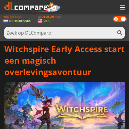
YOU ARE HERE
WE ALSO SUPPORT
Dark
SPELLEN
NETHERLANDS
USA
mode
GAME CARDS
SOFTWARE
Witchspire Early Access start
REWARDS
een magisch
NIEUWS
overlevingsavontuur
LOG IN OF REGISTREER