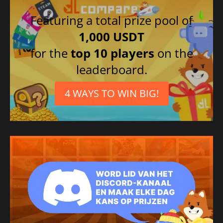
Featuring a total prize pool of
1,000 USDT
for the
top 10 players
on the
leaderboard.
4 WAYS TO WIN BIG!