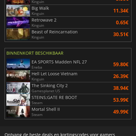
Kinguin
Big Walk
11.34€
Kinguin
Retrowave 2
0.65€
Kinguin
Beast of Reincarnation
30.51€
Kinguin
BINNENKORT BESCHIKBAAR
EA SPORTS Madden NFL 27
59.80€
Eneba
Hell Let Loose Vietnam
26.39€
Kinguin
The Sinking City 2
38.94€
Gamesplanet US
STEINS;GATE RE BOOT
53.99€
Steam
Mortal Shell II
49.99€
Steam
Ontvang de beste deals en kortingscodes voor gamers