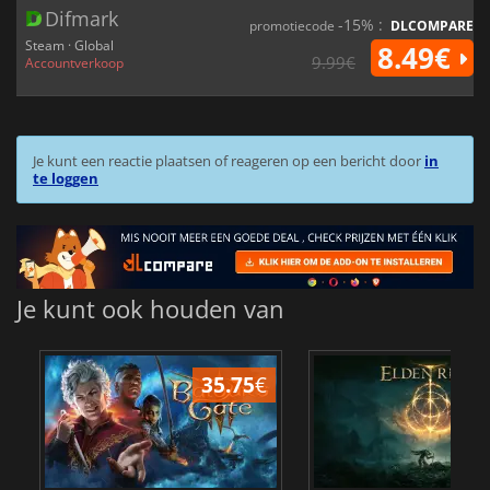
Difmark
-15% :
promotiecode
DLCOMPARE
Steam · Global
8.49€
9.99€
Accountverkoop
Je kunt een reactie plaatsen of reageren op een bericht door
in
te loggen
Je kunt ook houden van
35.75
€
4