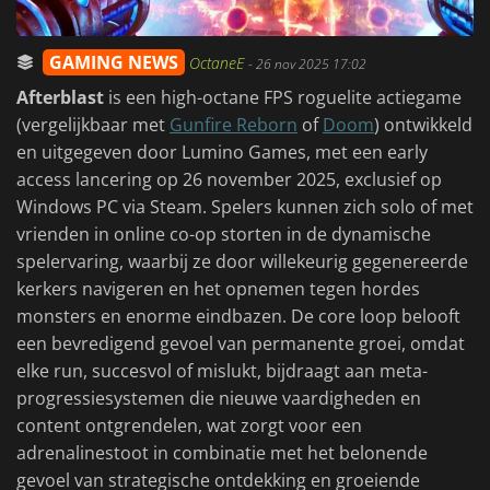
GAMING NEWS
OctaneE
-
26 nov 2025 17:02
Afterblast
is een high-octane FPS roguelite actiegame
(vergelijkbaar met
Gunfire Reborn
of
Doom
) ontwikkeld
en uitgegeven door Lumino Games, met een early
access lancering op 26 november 2025, exclusief op
Windows PC via Steam. Spelers kunnen zich solo of met
vrienden in online co-op storten in de dynamische
spelervaring, waarbij ze door willekeurig gegenereerde
kerkers navigeren en het opnemen tegen hordes
monsters en enorme eindbazen. De core loop belooft
een bevredigend gevoel van permanente groei, omdat
elke run, succesvol of mislukt, bijdraagt aan meta-
progressiesystemen die nieuwe vaardigheden en
content ontgrendelen, wat zorgt voor een
adrenalinestoot in combinatie met het belonende
gevoel van strategische ontdekking en groeiende