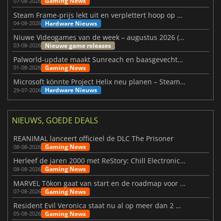
Gaming News
07-08-2026
Steam Frame-prijs lekt uit en verplettert hoop op betaalbare VR
Hardware Nieuws
04-08-2026
Niuwe Videogames van de week – augustus 2026 (week 32)
Nieuwe game releases
03-08-2026
Palworld-update maakt Sunreach en baasgevechten stabieler
Gaming News
01-08-2026
Microsoft könnte Project Helix neu planen – Steam-Support wackelt
Hardware Nieuws
29-07-2026
NIEUWS, GOEDE DEALS
REANIMAL lanceert officieel de DLC The Prisoner
Gaming News
08-08-2026
Herleef de jaren 2000 met ReStory: Chill Electronics Repairs
Gaming News
08-08-2026
MARVEL Tōkon gaat van start en de roadmap voor jaar 1 is bekendgemaakt
Gaming News
07-08-2026
Resident Evil Veronica staat nu al op meer dan 2 miljoen verlanglijstjes
Gaming News
05-08-2026