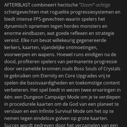
AFTERBLAST combineert hectische "
Doom
"
-achtige
schietgevechten met roguelite progressiesystemen en
biedt intense FPS-gevechten waarin spelers het
dynamisch opnemen tegen hordes monsters en
enorme eindbazen, wat goede reflexen en strategie
vereist. Elke run bevat willekeurig gegenereerde
kerkers, kaarten, vijandelijke ontmoetingen,
voorwerpen en wapens. Hoewel runs eindigen na de
dood, profiteren spelers van permanente progressie
door verzamelde bronnen zoals Boss Souls of Crystals
te gebruiken om Eternity en Core Upgrades vrij te
spelen die basisvaardigheden en toekomstige content
verbeteren. Het spel biedt in wezen twee ervaringen in
één: een Dungeon Campaign Mode om je te verdiepen
in procedurele kaarten om de God van een planeet te
verslaan en een Infinite Survival Mode om het op te
nemen tegen eindeloze golven op grote kaarten.
Succes wordt gedreven door het verzamelen van een