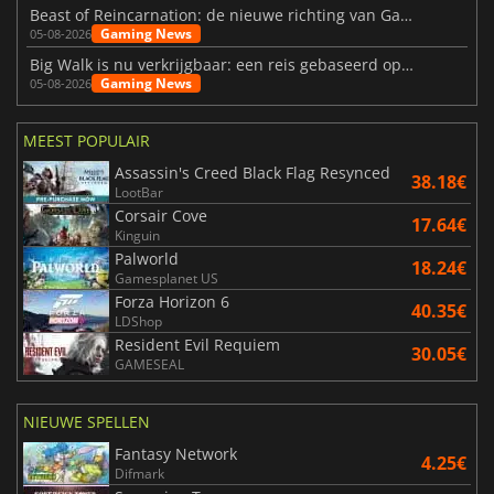
Beast of Reincarnation: de nieuwe richting van Game Freak
Gaming News
05-08-2026
Big Walk is nu verkrijgbaar: een reis gebaseerd op vriendschap
Gaming News
05-08-2026
MEEST POPULAIR
Assassin's Creed Black Flag Resynced
38.18€
LootBar
Corsair Cove
17.64€
Kinguin
Palworld
18.24€
Gamesplanet US
Forza Horizon 6
40.35€
LDShop
Resident Evil Requiem
30.05€
GAMESEAL
NIEUWE SPELLEN
Fantasy Network
4.25€
Difmark