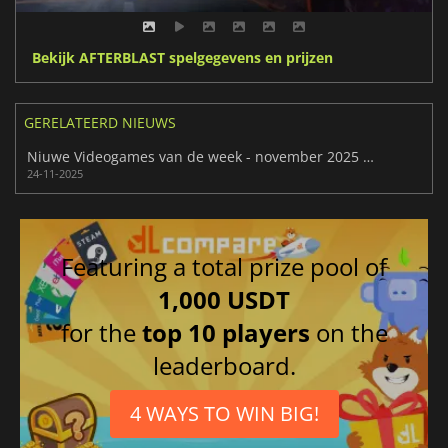
Bekijk AFTERBLAST spelgegevens en prijzen
GERELATEERD NIEUWS
Niuwe Videogames van de week - november 2025 (week 48)
24-11-2025
Featuring a total prize pool of
1,000 USDT
for the
top 10 players
on the
leaderboard.
4 WAYS TO WIN BIG!