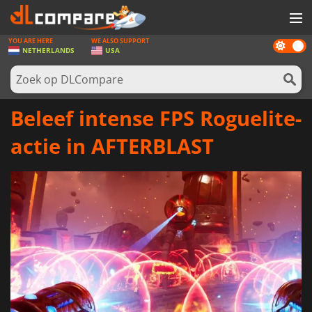
YOU ARE HERE
WE ALSO SUPPORT
Dark
SPELLEN
NETHERLANDS
USA
mode
GAME CARDS
SOFTWARE
Beleef intense FPS Roguelite-
REWARDS
actie in AFTERBLAST
NIEUWS
LOG IN OF REGISTREER