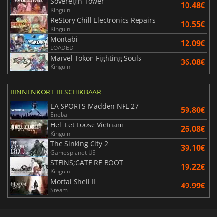
Sovereign Tower
10.48€
Kinguin
ReStory Chill Electronics Repairs
10.55€
Kinguin
Montabi
12.09€
LOADED
Marvel Tokon Fighting Souls
36.08€
Kinguin
BINNENKORT BESCHIKBAAR
EA SPORTS Madden NFL 27
59.80€
Eneba
Hell Let Loose Vietnam
26.08€
Kinguin
The Sinking City 2
39.10€
Gamesplanet US
STEINS;GATE RE BOOT
19.22€
Kinguin
Mortal Shell II
49.99€
Steam