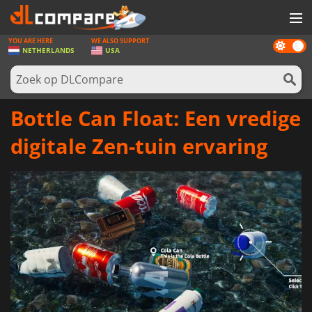
YOU ARE HERE
WE ALSO SUPPORT
Dark
SPELLEN
NETHERLANDS
USA
mode
GAME CARDS
SOFTWARE
Bottle Can Float: Een vredige
REWARDS
digitale Zen-tuin ervaring
NIEUWS
LOG IN OF REGISTREER