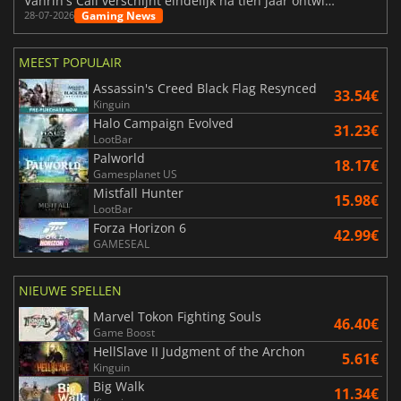
Vahrin's Call verschijnt eindelijk na tien jaar ontwikkeling
Gaming News
28-07-2026
MEEST POPULAIR
Assassin's Creed Black Flag Resynced
33.54€
Kinguin
Halo Campaign Evolved
31.23€
LootBar
Palworld
18.17€
Gamesplanet US
Mistfall Hunter
15.98€
LootBar
Forza Horizon 6
42.99€
GAMESEAL
NIEUWE SPELLEN
Marvel Tokon Fighting Souls
46.40€
Game Boost
HellSlave II Judgment of the Archon
5.61€
Kinguin
Big Walk
11.34€