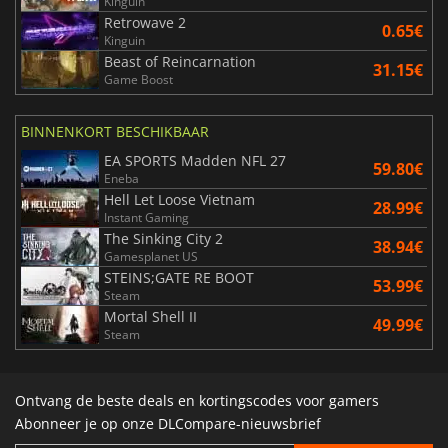
Kinguin
Retrowave 2
0.65€
Kinguin
Beast of Reincarnation
31.15€
Game Boost
BINNENKORT BESCHIKBAAR
EA SPORTS Madden NFL 27
59.80€
Eneba
Hell Let Loose Vietnam
28.99€
Instant Gaming
The Sinking City 2
38.94€
Gamesplanet US
STEINS;GATE RE BOOT
53.99€
Steam
Mortal Shell II
49.99€
Steam
Ontvang de beste deals en kortingscodes voor gamers
Abonneer je op onze DLCompare-nieuwsbrief