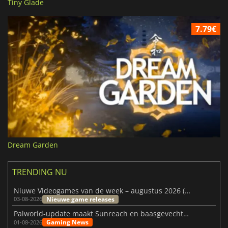
Tiny Glade
7.79€
Dream Garden
TRENDING NU
Niuwe Videogames van de week – augustus 2026 (week 32)
Nieuwe game releases
03-08-2026
Palworld-update maakt Sunreach en baasgevechten stabieler
Gaming News
01-08-2026