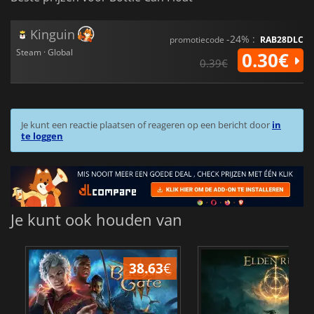
Kinguin
-24% :
promotiecode
RAB28DLC
Steam · Global
0.30€
0.39€
Je kunt een reactie plaatsen of reageren op een bericht door
in
te loggen
Je kunt ook houden van
38.63
€
4