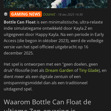
GAMING NEWS
OctaneE
-
18 dec 2025 14:30
Bottle Can Float
is een minimalistische, ultra-relaxte
indie simulatiegame ontwikkeld door Kayla.Z en
uitgegeven door Happy Kayla. Na een periode in Early
Access (die begon in oktober 2023), werd de volledige
versie van het spel officieel uitgebracht op 16
december 2025.
Het spel is ontworpen met een "geen doelen, geen
druk"-filosofie (net als
Dream Garden
of
Tiny Glade
), en
dient meer als een digitale zentuin of een
ontspanningsmiddel dan als een traditioneel
uitdagend spel.
Waarom Bottle Can Float de
ultieme Zen-ervaring is