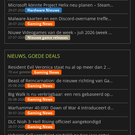
Microsoft könnte Project Helix neu planen – Steam-Support wackelt
Hardware Nieuws
29-07-2026
Malware-kaarten en een Discord-overname treffen Meccha Chameleon
Gaming News
28-07-2026
Niuwe Videogames van de week – juli 2026 (week 31)
Nieuwe game releases
27-07-2026
NIEUWS, GOEDE DEALS
Resident Evil Veronica staat nu al op meer dan 2 miljoen verlanglijstjes
Gaming News
19 uur geleden
Beast of Reincarnation: de nieuwe richting van Game Freak
Gaming News
05-08-2026
Big Walk is nu verkrijgbaar: een reis gebaseerd op vriendschap
Gaming News
05-08-2026
Warhammer 40.000: Dawn of War 4 introduceert de Necron-factie
Gaming News
30-07-2026
DLC Nioh 3: Hell Rising officieel aangekondigd
Gaming News
28-07-2026