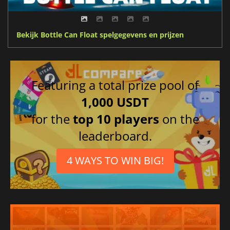
Bekijk Bottle Can Float spelgegevens en prijzen
Featuring a total prize pool of
1,000 USDT
for the
top 10 players
on the
leaderboard.
4 WAYS TO WIN BIG!