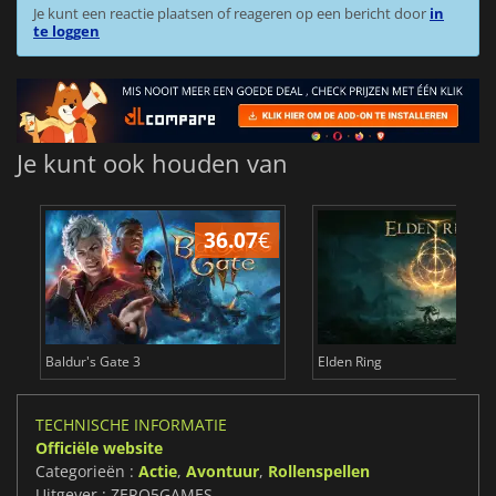
Je kunt een reactie plaatsen of reageren op een bericht door
in
te loggen
Je kunt ook houden van
36.07
€
4
Baldur's Gate 3
Elden Ring
TECHNISCHE INFORMATIE
Officiële website
Categorieën :
Actie
,
Avontuur
,
Rollenspellen
Uitgever : ZERO5GAMES