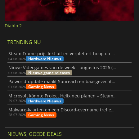
Diablo 2
TRENDING NU
Steam Frame-prijs lekt uit en verplettert hoop op betaalbare VR
Hardware Nieuws
04-08-2026
Niuwe Videogames van de week – augustus 2026 (week 32)
Nieuwe game releases
03-08-2026
Palworld-update maakt Sunreach en baasgevechten stabieler
Gaming News
01-08-2026
Microsoft könnte Project Helix neu planen – Steam-Support wackelt
Hardware Nieuws
29-07-2026
Malware-kaarten en een Discord-overname treffen Meccha Chameleon
Gaming News
28-07-2026
NIEUWS, GOEDE DEALS