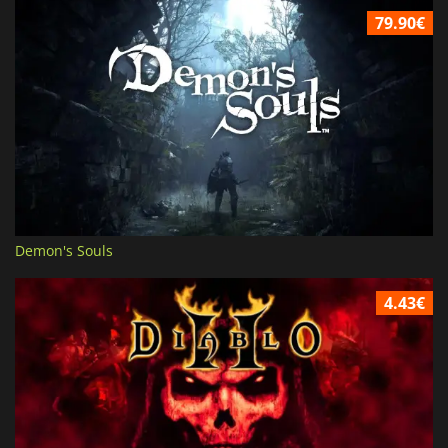
79.90€
Demon's Souls
4.43€