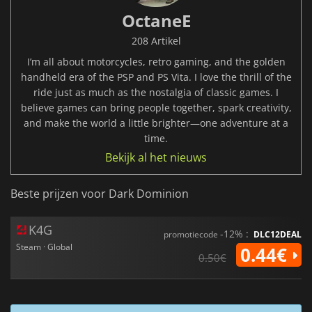
OctaneE
208 Artikel
I’m all about motorcycles, retro gaming, and the golden
handheld era of the PSP and PS Vita. I love the thrill of the
ride just as much as the nostalgia of classic games. I
believe games can bring people together, spark creativity,
and make the world a little brighter—one adventure at a
time.
Bekijk al het nieuws
Beste prijzen voor Dark Dominion
K4G
-12% :
promotiecode
DLC12DEAL
Steam · Global
0.44€
0.50€