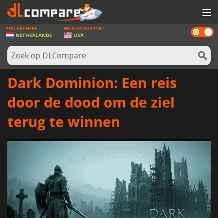
YOU ARE HERE
WE ALSO SUPPORT
Dark
SPELLEN
NETHERLANDS
USA
mode
GAME CARDS
SOFTWARE
Dark Dominion: Een reis
REWARDS
door de dood om de ziel
NIEUWS
terug te winnen
LOG IN OF REGISTREER