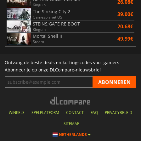
26.08€
Kinguin
The Sinking City 2
39.00€
Gamesplanet US
STEINS;GATE RE BOOT
20.68€
Kinguin
Mortal Shell II
49.99€
Steam
Ontvang de beste deals en kortingscodes voor gamers
Abonneer je op onze DLCompare-nieuwsbrief
WINKELS
SPELPLATFORM
CONTACT
FAQ
PRIVACYBELEID
SITEMAP
NETHERLANDS