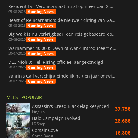
Resident Evil Veronica staat nu al op meer dan 2 miljoen verlanglijstjes
Gaming News
05-08-2026
Beast of Reincarnation: de nieuwe richting van Game Freak
Gaming News
05-08-2026
Big Walk is nu verkrijgbaar: een reis gebaseerd op vriendschap
Gaming News
05-08-2026
Warhammer 40.000: Dawn of War 4 introduceert de Necron-factie
Gaming News
30-07-2026
DLC Nioh 3: Hell Rising officieel aangekondigd
Gaming News
28-07-2026
Vahrin's Call verschijnt eindelijk na tien jaar ontwikkeling
Gaming News
28-07-2026
MEEST POPULAIR
Assassin's Creed Black Flag Resynced
37.75€
Kinguin
Halo Campaign Evolved
28.68€
LDShop
Corsair Cove
16.80€
Game Boost