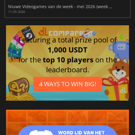
Niuwe Videogames van de week - mei 2026 (week 20)
11-05-2026
Featuring a total prize pool of
1,000 USDT
for the
top 10 players
on the
leaderboard.
4 WAYS TO WIN BIG!