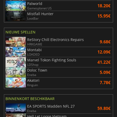
Palworld
18.20€
Gamesplanet US
Mistfall Hunter
15.95€
LootBar
NIEUWE SPELLEN
ReStory Chill Electronics Repairs
9.68€
HRKGAME
Montabi
12.09€
LOADED
Marvel Tokon Fighting Souls
41.22€
LDShop
Doloc Town
5.09€
Eneba
Akatori
7.78€
Kinguin
BINNENKORT BESCHIKBAAR
EA SPORTS Madden NFL 27
59.80€
Eneba
Hell Let Loose Vietnam