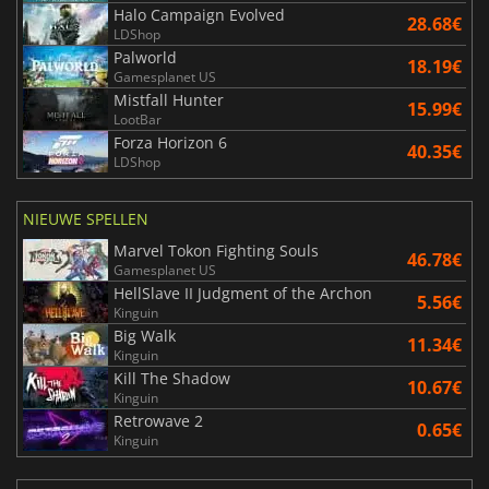
Halo Campaign Evolved
28.68€
LDShop
Palworld
18.19€
Gamesplanet US
Mistfall Hunter
15.99€
LootBar
Forza Horizon 6
40.35€
LDShop
NIEUWE SPELLEN
Marvel Tokon Fighting Souls
46.78€
Gamesplanet US
HellSlave II Judgment of the Archon
5.56€
Kinguin
Big Walk
11.34€
Kinguin
Kill The Shadow
10.67€
Kinguin
Retrowave 2
0.65€
Kinguin