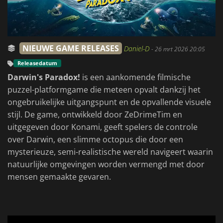
NIEUWE GAME RELEASES
Daniel-D
-
26 mrt 2026 20:05
Releasedatum
Darwin's Paradox!
is een aankomende filmische
puzzel-platformgame die meteen opvalt dankzij het
ongebruikelijke uitgangspunt en de opvallende visuele
stijl. De game, ontwikkeld door ZeDrimeTim en
uitgegeven door Konami, geeft spelers de controle
over Darwin, een slimme octopus die door een
mysterieuze, semi-realistische wereld navigeert waarin
natuurlijke omgevingen worden vermengd met door
mensen gemaakte gevaren.