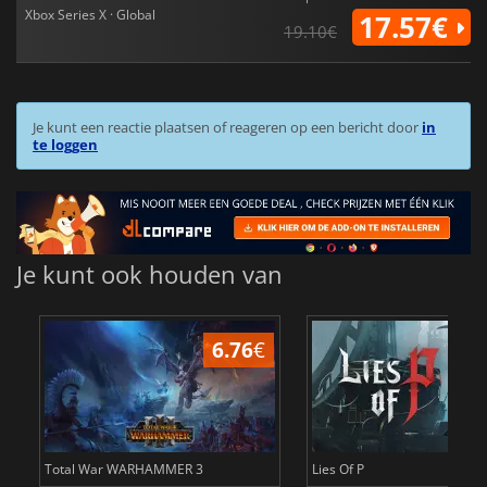
Xbox Series X · Global
17.57€
19.10€
Je kunt een reactie plaatsen of reageren op een bericht door
in
te loggen
Je kunt ook houden van
6.76
€
1
Total War WARHAMMER 3
Lies Of P