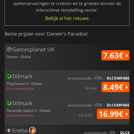
spelerservaringen te creëren en te groeien binnen de
interactieve storytelling-sector.
Bekijk al het nieuws
Beste prijzen voor Darwin's Paradox!
Gamesplanet UK
7.63€
Steam · Global
Difmark
-15% :
promotiecode
DLCOMPARE
PlayStation 5 · Global
8.49€
9.99€
Accountverkoop
Difmark
-15% :
promotiecode
DLCOMPARE
Nintendo Switch 2 · Global
16.99€
19.99€
Accountverkoop
Eneba
-8% :
promotiecode
DLC8