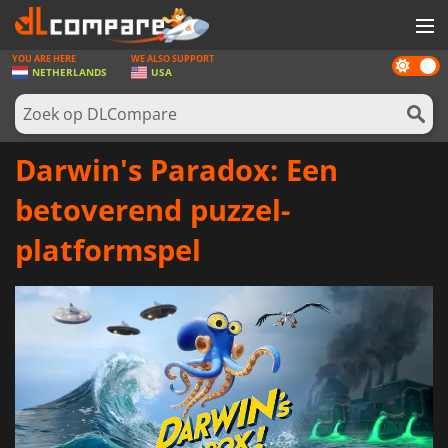
YOU ARE HERE
WE ALSO SUPPORT
Dark
SPELLEN
NETHERLANDS
USA
mode
GAME CARDS
SOFTWARE
Darwin's Paradox: Een
REWARDS
betoverend puzzel-
NIEUWS
platformspel
LOG IN OF REGISTREER