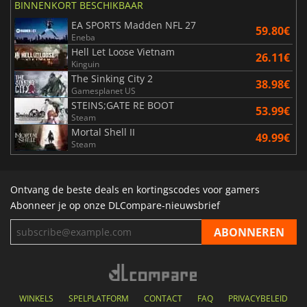
BINNENKORT BESCHIKBAAR
EA SPORTS Madden NFL 27
59.80€
Eneba
Hell Let Loose Vietnam
26.11€
Kinguin
The Sinking City 2
38.98€
Gamesplanet US
STEINS;GATE RE BOOT
53.99€
Steam
Mortal Shell II
49.99€
Steam
Ontvang de beste deals en kortingscodes voor gamers
Abonneer je op onze DLCompare-nieuwsbrief
WINKELS
SPELPLATFORM
CONTACT
FAQ
PRIVACYBELEID