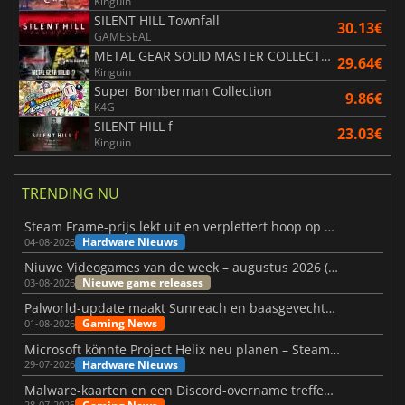
Kinguin
SILENT HILL Townfall
30.13€
GAMESEAL
METAL GEAR SOLID MASTER COLLECTION Vol.2
29.64€
Kinguin
Super Bomberman Collection
9.86€
K4G
SILENT HILL f
23.03€
Kinguin
TRENDING NU
Steam Frame-prijs lekt uit en verplettert hoop op betaalbare VR
Hardware Nieuws
04-08-2026
Niuwe Videogames van de week – augustus 2026 (week 32)
Nieuwe game releases
03-08-2026
Palworld-update maakt Sunreach en baasgevechten stabieler
Gaming News
01-08-2026
Microsoft könnte Project Helix neu planen – Steam-Support wackelt
Hardware Nieuws
29-07-2026
Malware-kaarten en een Discord-overname treffen Meccha Chameleon
28-07-2026