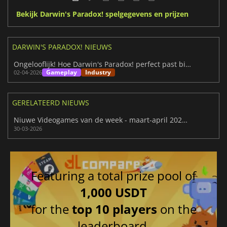
Bekijk Darwin's Paradox! spelgegevens en prijzen
DARWIN'S PARADOX! NIEUWS
Ongelooflijk! Hoe Darwin's Paradox! perfect past bij onze Priesteres
Gameplay
Industry
02-04-2026
GERELATEERD NIEUWS
Niuwe Videogames van de week - maart-april 2026 (week 14)
30-03-2026
Featuring a total prize pool of
1,000 USDT
for the
top 10 players
on the
leaderboard.