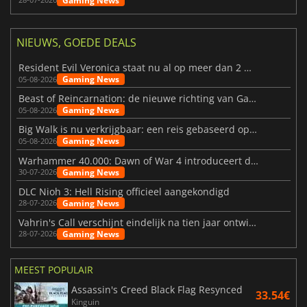
Gaming News
NIEUWS, GOEDE DEALS
Resident Evil Veronica staat nu al op meer dan 2 miljoen verlanglijstjes
Gaming News
05-08-2026
Beast of Reincarnation: de nieuwe richting van Game Freak
Gaming News
05-08-2026
Big Walk is nu verkrijgbaar: een reis gebaseerd op vriendschap
Gaming News
05-08-2026
Warhammer 40.000: Dawn of War 4 introduceert de Necron-factie
Gaming News
30-07-2026
DLC Nioh 3: Hell Rising officieel aangekondigd
Gaming News
28-07-2026
Vahrin's Call verschijnt eindelijk na tien jaar ontwikkeling
Gaming News
28-07-2026
MEEST POPULAIR
Assassin's Creed Black Flag Resynced
33.54€
Kinguin